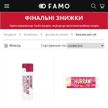
ФІНАЛЬНІ ЗНИЖКИ
Термін відправки
до 7 робочих днів, акція діє до закінчення акційних товарів
Продукти
Косметика
Догляд за губами
Бальзам для губ
Фільтр
Сортування по: