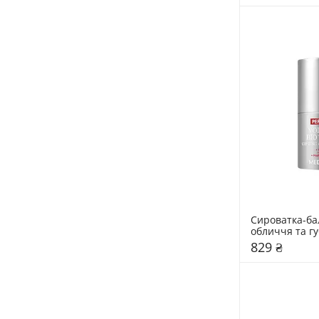
Сироватка-ба
обличчя та гу
комплексом M
829 ₴