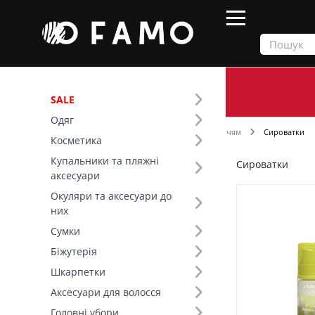
SALE
Одяг
Продукти
Косметика
Догляд за обличчям
Сироватки
Косметика
Купальники та пляжні
Сироватки
Фільтр
аксесуари
Окуляри та аксесуари до
Ціна
них
Сумки
SALE
Біжутерія
Шкарпетки
Бренд (31)
Аксесуари для волосся
Тип шкіри (8)
Головні убори