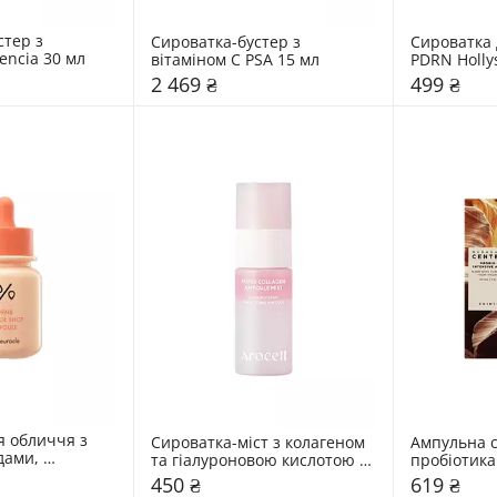
тер з 
Сироватка-бустер з 
Сироватка 
encia 30 мл
вітаміном C PSA 15 мл
PDRN Holly
2 469 ₴
499 ₴
 обличчя з 
Сироватка-міст з колагеном 
Ампульна с
ами, 
та гіалуроновою кислотою 
пробіотика
спікулами Dr. 
Arocell 30 мл
мл
450 ₴
619 ₴
л