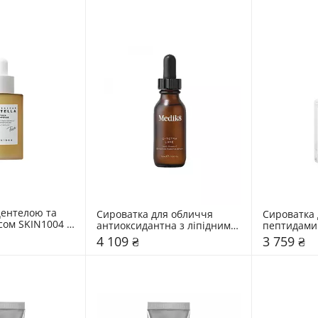
ентелою та 
Сироватка для обличчя 
Сироватка 
сом SKIN1004 
антиоксидантна з ліпідним 
пептидами 
вітаміном С Medik8 30 мл
4 109 ₴
3 759 ₴