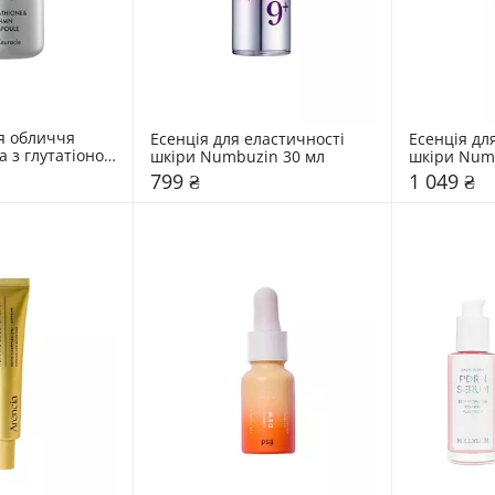
я обличчя 
Есенція для еластичності 
Есенція для
 з глутатіоном 
шкіри Numbuzin 30 мл
шкіри Num
uracle 30 мл
799 ₴
1 049 ₴