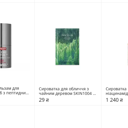
льзам для 
Сироватка для обличчя з 
Сироватка 
б з пептидним 
чайним деревом SKIN1004 
ніацинамідо
edi-Peel 14 мл
1,5 мл
екстрактом 
29 ₴
1 240 ₴
50 мл