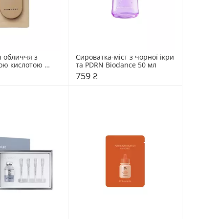
 обличчя з 
Сироватка-міст з чорної ікри 
ою кислотою 
та PDRN Biodance 50 мл
5 мл
759 ₴