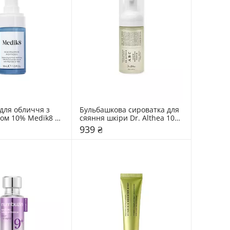
для обличчя з 
Бульбашкова сироватка для 
ом 10% Medik8 30 
сяяння шкіри Dr. Althea 100 
мл
939 ₴