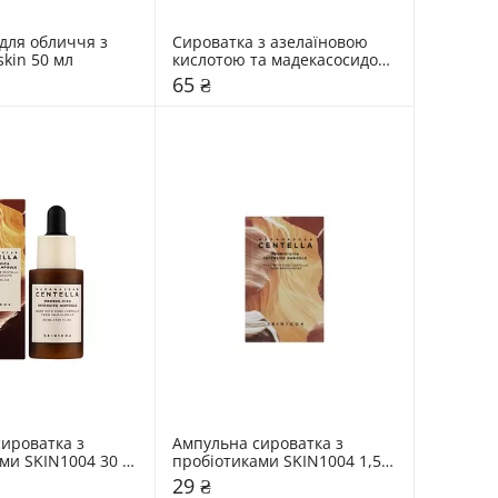
для обличчя з 
Сироватка з азелаїновою 
skin 50 мл
кислотою та мадекасосидом 
Dr. Ceuracle 2 мл
65 ₴
ироватка з 
Ампульна сироватка з 
ми SKIN1004 30 
пробіотиками SKIN1004 1,5 
мл
29 ₴