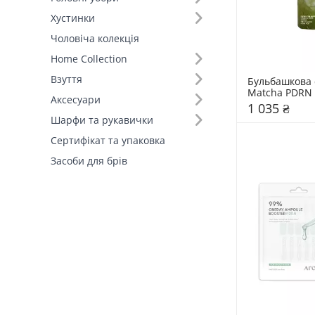
Хустинки
Діюча речовина (18)
Чоловіча колекція
Home Collection
Взуття
Бульбашкова с
Matcha PDRN 
Аксесуари
Lalarecipe 95
1 035 ₴
Шарфи та рукавички
Сертифікат та упаковка
Засоби для брів