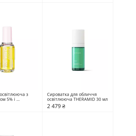
освітлююча з 
Сироватка для обличчя 
м 5% і 
освітлююча THERAMID 30 мл
юдзу Lalarecipe 
2 479 ₴