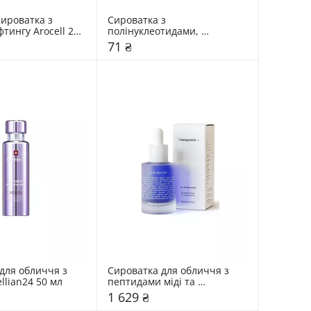
ироватка з 
Сироватка з 
тингу Arocell 28 
полінуклеотидами, 
ретинолом та спікулами Dr. 
71 ₴
Ceuracle 2 мл
для обличчя з 
Сироватка для обличчя з 
llian24 50 мл
пептидами міді та 
факторами росту 
1 629 ₴
Transparent Lab 30 мл