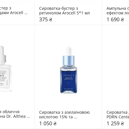
тер з 
Сироватка-бустер з 
Ампульна с
ами Arocell 
ретинолом Arocell 5*1 мл
ефектом ліф
мл
375 ₴
1 690 ₴
я обличчя 
Сироватка з азелаїновою 
Сироватка 
а Dr. Althea 
кислотою 15% та 
PDRN Cente
глутатіоном Needly 30 мл
1 050 ₴
1 259 ₴