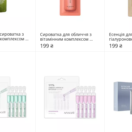
ироватка з 
Сироватка для обличчя з 
Есенція для
комплексом 
вітамінним комплексом 
гіалуронов
 мл
Hidehere 25 мл
Hidehere 2
199 ₴
199 ₴