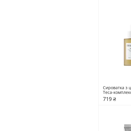
Сироватка з ц
Teca-комплек
50 мл
719 ₴