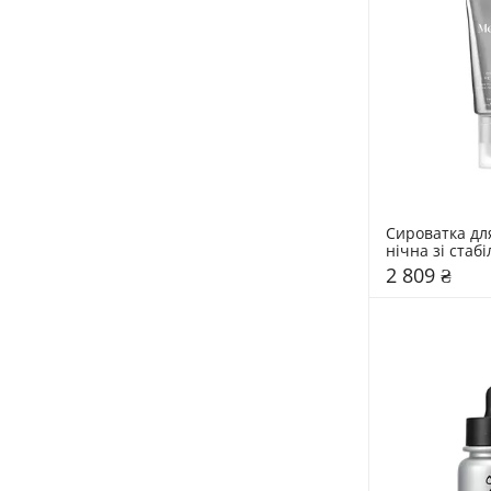
Сироватка дл
нічна зі стабі
ретиналем 0,
2 809 ₴
мл