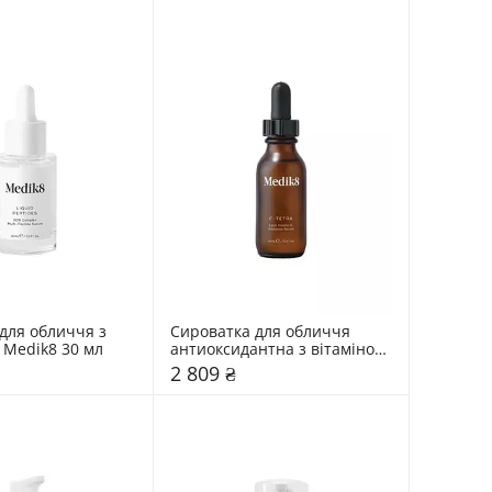
для обличчя з 
Сироватка для обличчя 
Medik8 30 мл
антиоксидантна з вітаміном 
С Medik8 30 мл
2 809 ₴