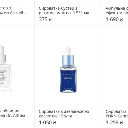
тер з 
Сироватка-бустер з 
Ампульна с
ами Arocell 
ретинолом Arocell 5*1 мл
ефектом ліф
мл
375 ₴
1 690 ₴
я обличчя 
Сироватка з азелаїновою 
Сироватка 
а Dr. Althea 
кислотою 15% та 
PDRN Cente
глутатіоном Needly 30 мл
1 050 ₴
1 259 ₴