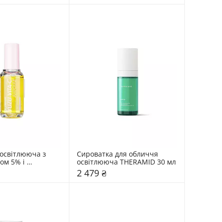
освітлююча з 
Сироватка для обличчя 
м 5% і 
освітлююча THERAMID 30 мл
юдзу Lalarecipe 
2 479 ₴