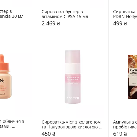
тер з 
Сироватка-бустер з 
Сироватка 
encia 30 мл
вітаміном C PSA 15 мл
PDRN Holly
2 469 ₴
499 ₴
 обличчя з 
Сироватка-міст з колагеном 
Ампульна с
ами, 
та гіалуроновою кислотою 
пробіотика
спікулами Dr. 
Arocell 30 мл
мл
450 ₴
619 ₴
л