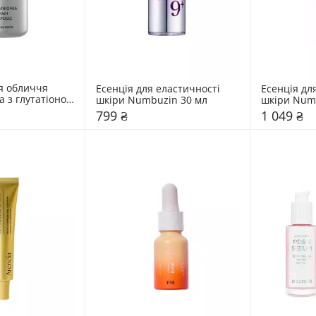
я обличчя 
Есенція для еластичності 
Есенція для
 з глутатіоном 
шкіри Numbuzin 30 мл
шкіри Num
uracle 30 мл
799 ₴
1 049 ₴