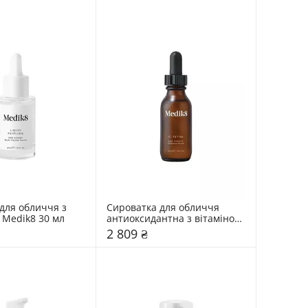
для обличчя з 
Сироватка для обличчя 
Medik8 30 мл
антиоксидантна з вітаміном 
С Medik8 30 мл
2 809 ₴