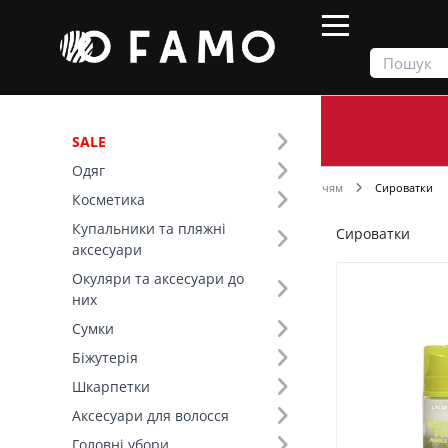
SALE
Одяг
Продукти
Косметика
Догляд за обличчям
Сироватки
Косметика
Купальники та пляжні
Сироватки
Фільтр
аксесуари
Окуляри та аксесуари до
Ціна
них
Сумки
SALE
Біжутерія
Шкарпетки
Бренд (31)
Аксесуари для волосся
Тип шкіри (8)
Головні убори