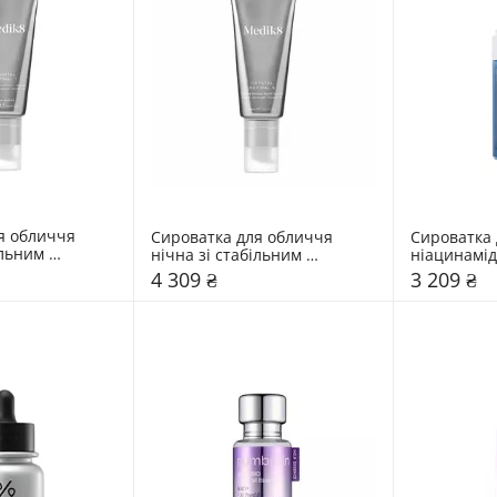
я обличчя 
Сироватка для обличчя 
Сироватка 
льним 
нічна зі стабільним 
ніацинамід
01% Medik8 30 
ретиналем 0,06% Medik8 30 
мл
4 309 ₴
3 209 ₴
мл