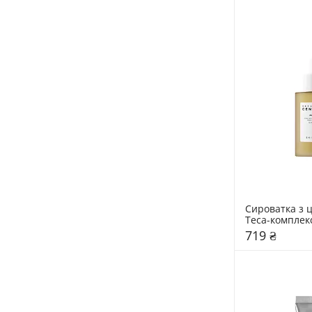
Сироватка з ц
Teca-комплек
50 мл
719 ₴