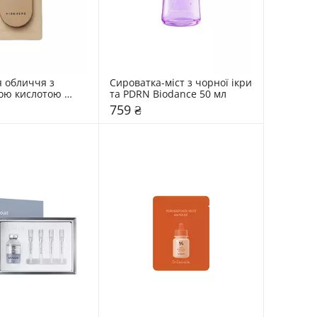
 обличчя з 
Сироватка-міст з чорної ікри 
ою кислотою 
та PDRN Biodance 50 мл
5 мл
759 ₴