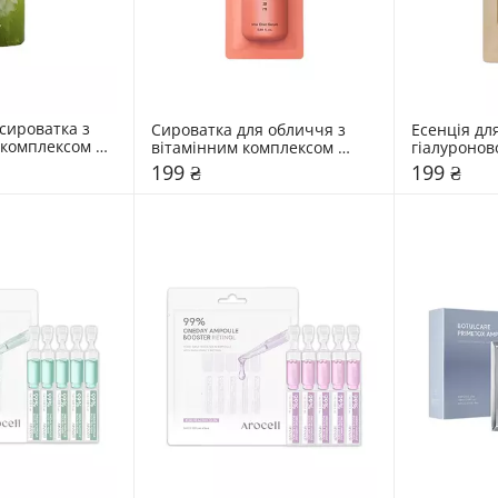
ироватка з 
Сироватка для обличчя з 
Есенція для
комплексом 
вітамінним комплексом 
гіалуронов
 мл
Hidehere 25 мл
Hidehere 2
199 ₴
199 ₴