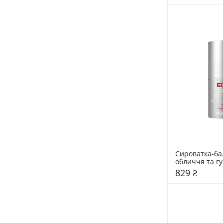
Сироватка-ба
обличчя та гу
комплексом M
829 ₴