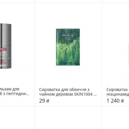
льзам для 
Сироватка для обличчя з 
Сироватка 
б з пептидним 
чайним деревом SKIN1004 
ніацинамідо
edi-Peel 14 мл
1,5 мл
екстрактом 
29 ₴
1 240 ₴
50 мл