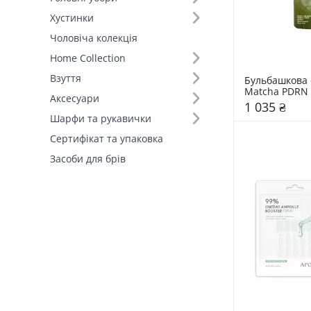
Хустинки
Діюча речовина (18)
Чоловіча колекція
Home Collection
Взуття
Бульбашкова с
Matcha PDRN 
Аксесуари
Lalarecipe 95
1 035 ₴
Шарфи та рукавички
Сертифікат та упаковка
Засоби для брів