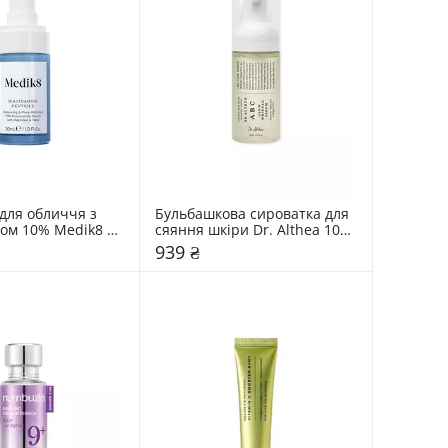
для обличчя з 
Бульбашкова сироватка для 
ом 10% Medik8 30 
сяяння шкіри Dr. Althea 100 
мл
939 ₴