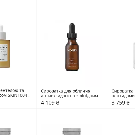
ентелою та 
Сироватка для обличчя 
Сироватка 
сом SKIN1004 
антиоксидантна з ліпідним 
пептидами 
вітаміном С Medik8 30 мл
4 109 ₴
3 759 ₴