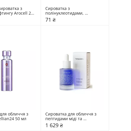
ироватка з 
Сироватка з 
тингу Arocell 28 
полінуклеотидами, 
ретинолом та спікулами Dr. 
71 ₴
Ceuracle 2 мл
для обличчя з 
Сироватка для обличчя з 
llian24 50 мл
пептидами міді та 
факторами росту 
1 629 ₴
Transparent Lab 30 мл