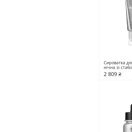
Сироватка дл
нічна зі стабі
ретиналем 0,
2 809 ₴
мл