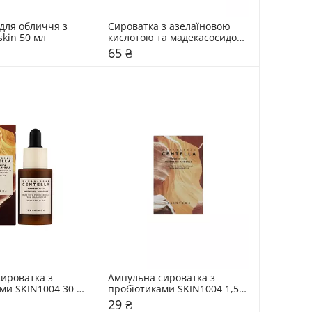
для обличчя з 
Сироватка з азелаїновою 
skin 50 мл
кислотою та мадекасосидом 
Dr. Ceuracle 2 мл
65 ₴
ироватка з 
Ампульна сироватка з 
ми SKIN1004 30 
пробіотиками SKIN1004 1,5 
мл
29 ₴