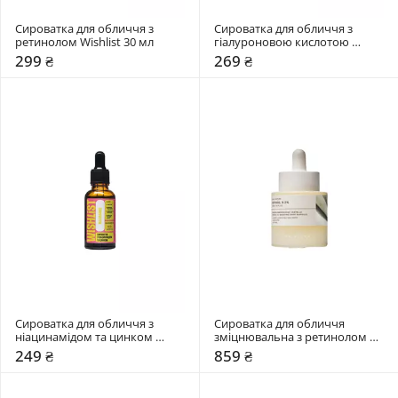
Сироватка для обличчя з 
Сироватка для обличчя з 
ретинолом Wishlist 30 мл
гіалуроновою кислотою 
Wishlist 30 мл
299 ₴
269 ₴
Сироватка для обличчя з 
Сироватка для обличчя 
ніацинамідом та цинком 
зміцнювальна з ретинолом 
Wishlist 30 мл
SKIN1004 30 мл
249 ₴
859 ₴