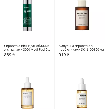
Сироватка-пілінг для обличчя 
Ампульна сироватка з 
зі спікулами 3000 Medi-Peel 50 
пробіотиками SKIN1004 50 мл
мл
889 ₴
919 ₴