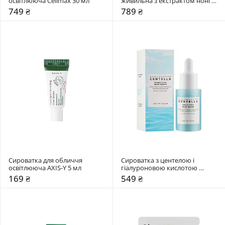
освітлююча Celimax 30 мл
живильна з екстрактом ноні 
Celimax 30 мл
749 ₴
789 ₴
Сироватка для обличчя 
Сироватка з центелою і 
освітлююча AXIS-Y 5 мл
гіалуроновою кислотою 
SKIN1004 30 мл
169 ₴
549 ₴