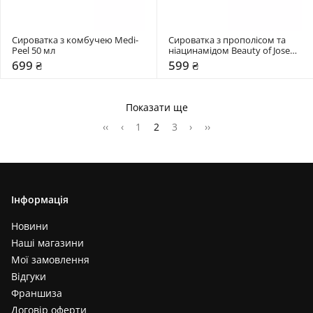
Сироватка з комбучею Medi-
Сироватка з прополісом та 
Peel 50 мл
ніацинамідом Beauty of Joseon 
30 мл
699 ₴
599 ₴
Показати ще
‹‹
‹
1
2
3
›
››
Інформація
Новини
Наші магазини
Мої замовлення
Відгуки
Франшиза
Договір оферти