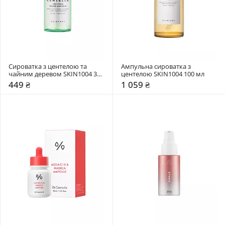
Сироватка з центелою та 
Ампульна сироватка з 
чайним деревом SKIN1004 30 
центелою SKIN1004 100 мл
мл
449 ₴
1 059 ₴