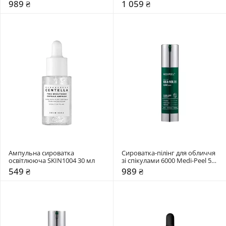
Medi-Peel 50 мл
989 ₴
1 059 ₴
Ампульна сироватка 
Сироватка-пілінг для обличчя 
освітлююча SKIN1004 30 мл
зі спікулами 6000 Medi-Peel 50 
мл
549 ₴
989 ₴