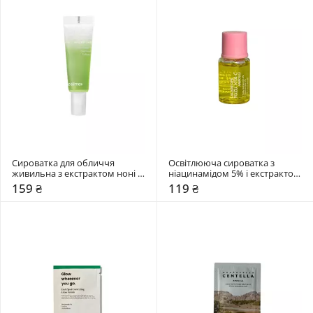
Сироватка для обличчя 
Освітлююча сироватка з 
живильна з екстрактом ноні 
ніацинамідом 5% і екстрактом 
Celimax 10 мл
юдзу Lalarecipe 5 мл
159 ₴
119 ₴