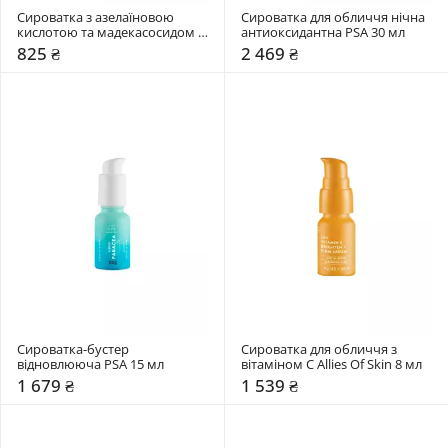
Сироватка з азелаїновою 
Сироватка для обличчя нічна 
кислотою та мадекасосидом 
антиоксидантна PSA 30 мл
Dr. Ceuracle 30 мл
825 ₴
2 469 ₴
Сироватка-бустер 
Сироватка для обличчя з 
відновлююча PSA 15 мл
вітаміном C Allies Of Skin 8 мл
1 679 ₴
1 539 ₴