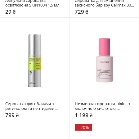
Ампульна сироватка 
Сироватка для зміцнення 
освітлююча SKIN1004 1,5 мл
захисного бар'єру Celimax 30 
мл
29 ₴
729 ₴
Сироватка для обличчя з 
Незмивна сироватка-пілінг з 
ретинолом та пептидами 
молочною кислотою 
Celimax 30 мл
WhoCares 30 мл
799 ₴
1 199 ₴
-
20%