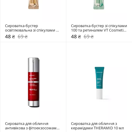
Сироватка-бустер 
Сироватка-бустер зі спікулами 
освітлювальна зі спікулами 
100 та ретиналем VT Cosmetics 
100 і вітаміном С VT Cosmetics 
2 мл
48 ₴
69 ₴
48 ₴
69 ₴
2 мл
Сироватка для обличчя 
Сироватка для обличчя з 
антивікова з фітоекзосомами 
керамідами THERAMID 10 мл