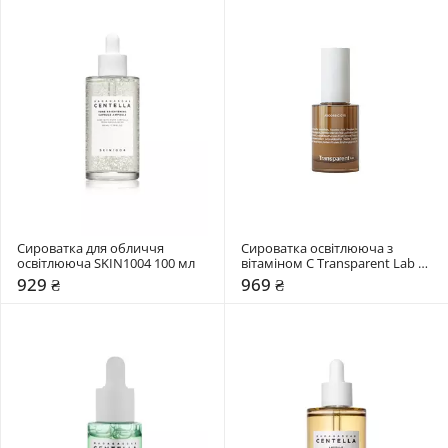
Сироватка для обличчя 
Сироватка освітлююча з 
освітлююча SKIN1004 100 мл
вітаміном C Transparent Lab 30 
мл
929 ₴
969 ₴