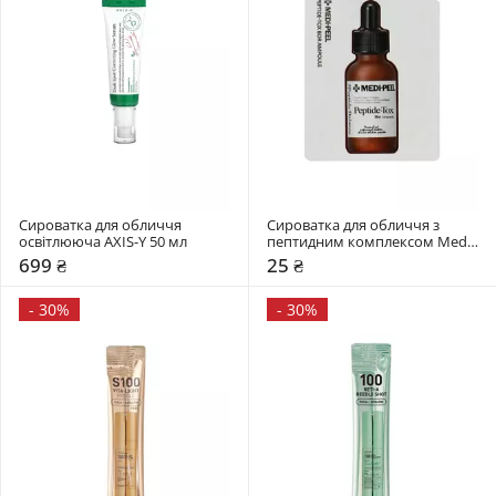
Сироватка для обличчя 
Сироватка для обличчя з 
освітлююча AXIS-Y 50 мл
пептидним комплексом Medi-
Peel 1.5 мл
699 ₴
25 ₴
-
30%
-
30%