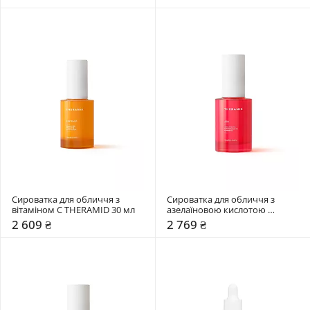
Сироватка для обличчя з 
Сироватка для обличчя з 
вітаміном C THERAMID 30 мл
азелаїновою кислотою 
THERAMID 30 мл
2 609 ₴
2 769 ₴