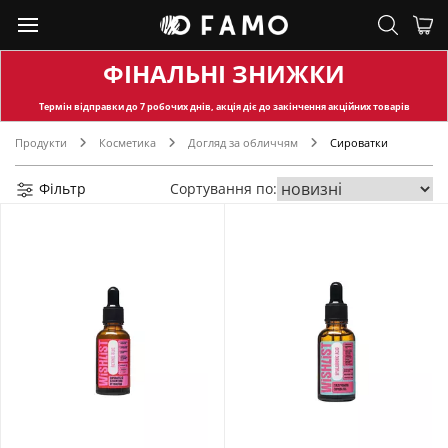
ФІНАЛЬНІ ЗНИЖКИ
Термін відправки
до 7 робочих днів, акція діє до закінчення акційних товарів
Продукти
Косметика
Догляд за обличчям
Сироватки
Фільтр
Сортування по: