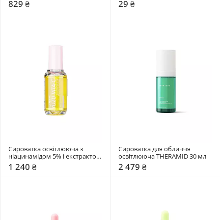
комплексом Medi-Peel 14 мл
мл
829 ₴
29 ₴
Сироватка освітлююча з 
Сироватка для обличчя 
ніацинамідом 5% і екстрактом 
освітлююча THERAMID 30 мл
юдзу Lalarecipe 50 мл
1 240 ₴
2 479 ₴