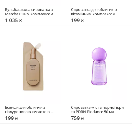
Бульбашкова сироватка з 
Сироватка для обличчя з 
Matcha PDRN комплексом 
вітамінним комплексом 
Lalarecipe 95 мл
Hidehere 25 мл
1 035 ₴
199 ₴
Есенція для обличчя з 
Сироватка-міст з чорної ікри 
гіалуроновою кислотою 
та PDRN Biodance 50 мл
Hidehere 25 мл
199 ₴
759 ₴