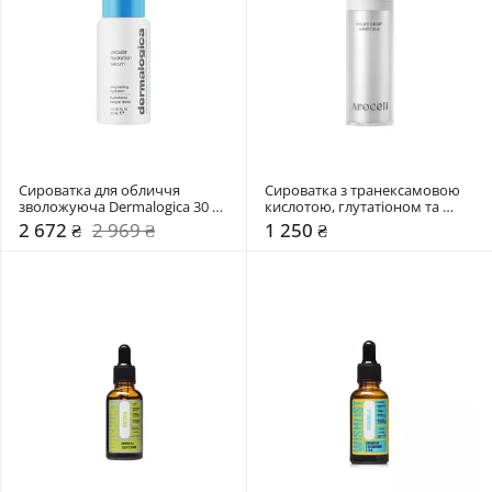
Сироватка для обличчя 
Сироватка з транексамовою 
зволожуюча Dermalogica 30 
кислотою, глутатіоном та 
мл
мелатоніном Arocell 30 мл
2 672 ₴
2 969 ₴
1 250 ₴