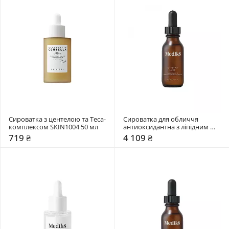
Сироватка з центелою та Teca-
Сироватка для обличчя 
комплексом SKIN1004 50 мл
антиоксидантна з ліпідним 
вітаміном С Medik8 30 мл
719 ₴
4 109 ₴