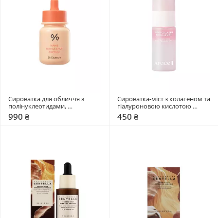
Сироватка для обличчя з 
Сироватка-міст з колагеном та 
полінуклеотидами, 
гіалуроновою кислотою 
ретинолом та спікулами Dr. 
Arocell 30 мл
990 ₴
450 ₴
Ceuracle 30 мл