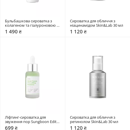
Бульбашкова сироватка з 
Сироватка для обличчя з 
колагеном та гіалуроновою 
ніацинамідом Skin&Lab 30 мл
кислотою Arocell 70 мл
1 490 ₴
1 120 ₴
Ліфтинг-сироватка для 
Сироватка для обличчя з 
звуження пор Sungboon Editor 
ретинолом Skin&Lab 30 мл
30 мл
699 ₴
1 120 ₴