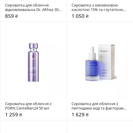
Сироватка для обличчя 
Сироватка з азелаїновою 
відновлювальна Dr. Althea 30 
кислотою 15% та глутатіоном 
мл
Needly 30 мл
859 ₴
1 050 ₴
Сироватка для обличчя з 
Сироватка для обличчя з 
PDRN Centellian24 50 мл
пептидами міді та факторами 
росту Transparent Lab 30 мл
1 259 ₴
1 629 ₴