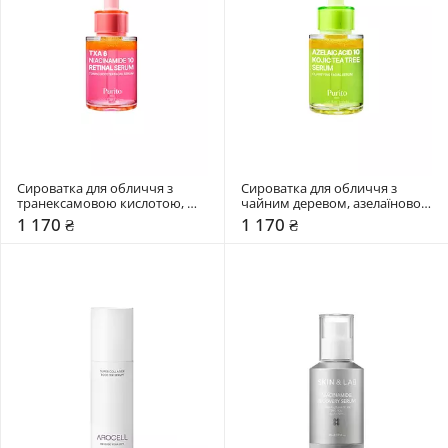
Сироватка для обличчя з 
Сироватка для обличчя з 
транексамовою кислотою, 
чайним деревом, азелаїновою 
ніацинамідом та ретиналем 
та коєвою кислотами Purito 
1 170 ₴
1 170 ₴
Purito Seoul 30 мл
Seoul 30 мл