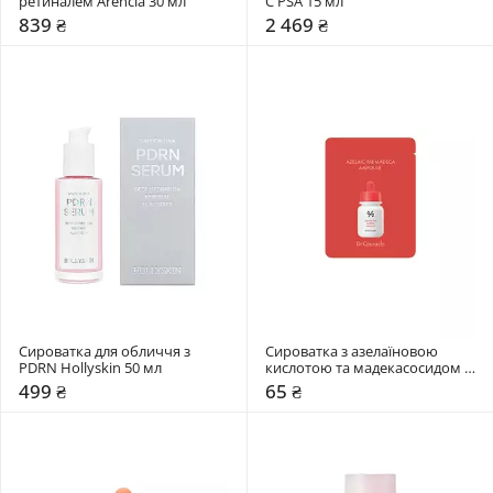
ретиналем Arencia 30 мл
C PSA 15 мл
839 ₴
2 469 ₴
Сироватка для обличчя з 
Сироватка з азелаїновою 
PDRN Hollyskin 50 мл
кислотою та мадекасосидом 
Dr. Ceuracle 2 мл
499 ₴
65 ₴