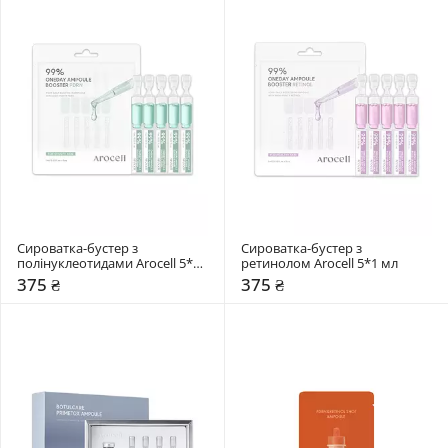
Сироватка-бустер з 
Сироватка-бустер з 
полінуклеотидами Arocell 5*1 
ретинолом Arocell 5*1 мл
мл
375 ₴
375 ₴