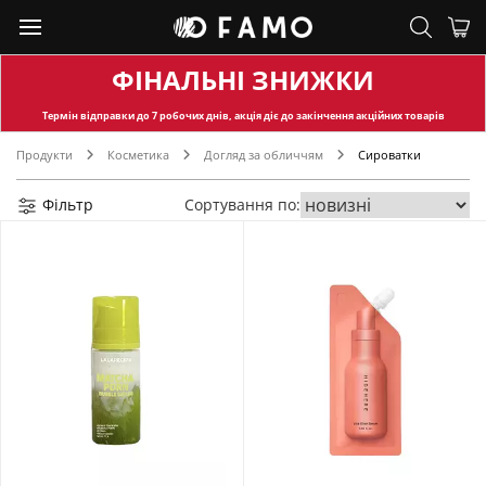
ФІНАЛЬНІ ЗНИЖКИ
Термін відправки
до 7 робочих днів, акція діє до закінчення акційних товарів
Продукти
Косметика
Догляд за обличчям
Сироватки
Фільтр
Сортування по: