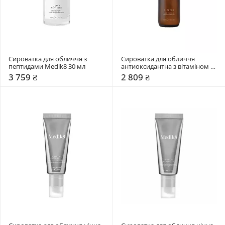
Сироватка для обличчя з 
Сироватка для обличчя 
пептидами Medik8 30 мл
антиоксидантна з вітаміном С 
Medik8 30 мл
3 759 ₴
2 809 ₴