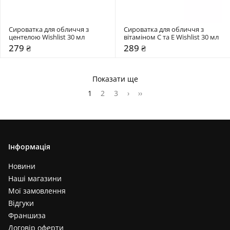
Сироватка для обличчя з 
Сироватка для обличчя з 
центелою Wishlist 30 мл
вітаміном C та E Wishlist 30 мл
279 ₴
289 ₴
Показати ще
1
2
3
›
››
Інформація
Новини
Наші магазини
Мої замовлення
Відгуки
Франшиза
Договір оферти