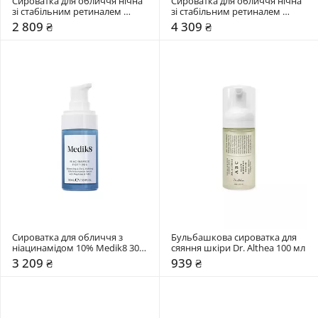
Сироватка для обличчя нічна 
Сироватка для обличчя нічна 
зі стабільним ретиналем 
зі стабільним ретиналем 
0,01% Medik8 30 мл
0,06% Medik8 30 мл
2 809 ₴
4 309 ₴
Сироватка для обличчя з 
Бульбашкова сироватка для 
ніацинамідом 10% Medik8 30 
сяяння шкіри Dr. Althea 100 мл
мл
3 209 ₴
939 ₴