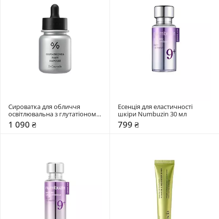
Сироватка для обличчя 
Есенція для еластичності 
освітлювальна з глутатіоном 
шкіри Numbuzin 30 мл
та NMN Dr. Ceuracle 30 мл
1 090 ₴
799 ₴