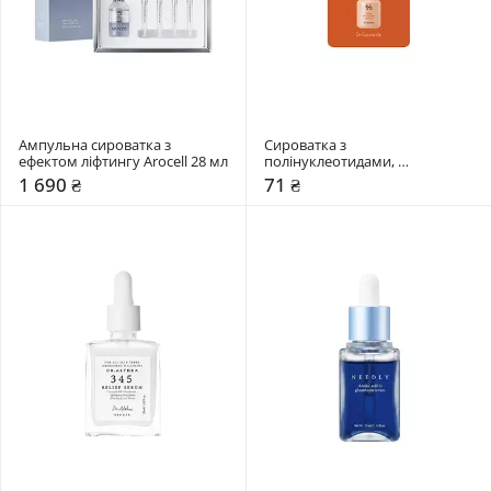
Ампульна сироватка з 
Сироватка з 
ефектом ліфтингу Arocell 28 мл
полінуклеотидами, 
ретинолом та спікулами Dr. 
1 690 ₴
71 ₴
Ceuracle 2 мл