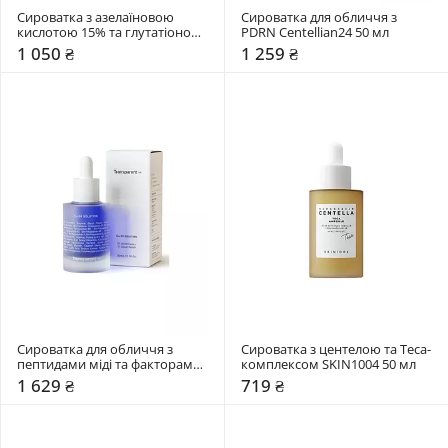
Сироватка з азелаїновою 
Сироватка для обличчя з 
кислотою 15% та глутатіоном 
PDRN Centellian24 50 мл
Needly 30 мл
1 050 ₴
1 259 ₴
Сироватка для обличчя з 
Сироватка з центелою та Teca-
пептидами міді та факторами 
комплексом SKIN1004 50 мл
росту Transparent Lab 30 мл
1 629 ₴
719 ₴