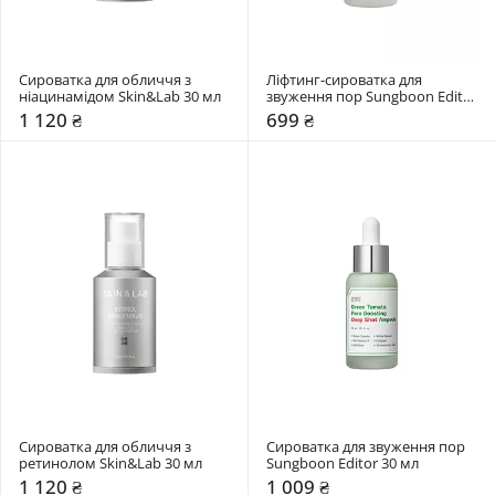
Сироватка для обличчя з 
Ліфтинг-сироватка для 
ніацинамідом Skin&Lab 30 мл
звуження пор Sungboon Editor 
30 мл
1 120 ₴
699 ₴
Сироватка для обличчя з 
Сироватка для звуження пор 
ретинолом Skin&Lab 30 мл
Sungboon Editor 30 мл
1 120 ₴
1 009 ₴