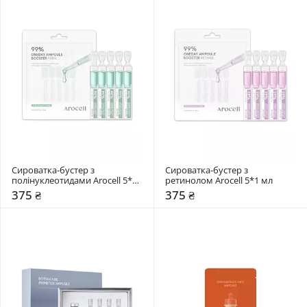
Сироватка-бустер з 
Сироватка-бустер з 
полінуклеотидами Arocell 5*1 
ретинолом Arocell 5*1 мл
мл
375 ₴
375 ₴