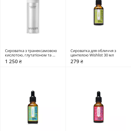
Сироватка з транексамовою 
Сироватка для обличчя з 
кислотою, глутатіоном та 
центелою Wishlist 30 мл
мелатоніном Arocell 30 мл
1 250 ₴
279 ₴