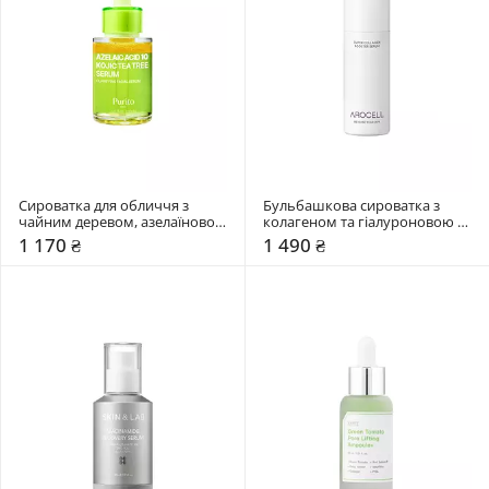
Сироватка для обличчя з 
Бульбашкова сироватка з 
чайним деревом, азелаїновою 
колагеном та гіалуроновою 
та коєвою кислотами Purito 
кислотою Arocell 70 мл
1 170 ₴
1 490 ₴
Seoul 30 мл