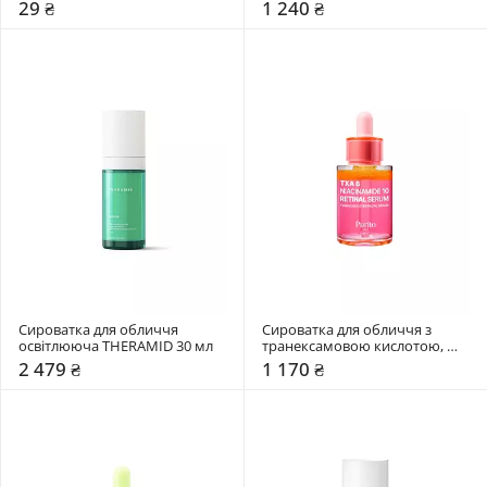
мл
юдзу Lalarecipe 50 мл
29 ₴
1 240 ₴
Сироватка для обличчя 
Сироватка для обличчя з 
освітлююча THERAMID 30 мл
транексамовою кислотою, 
ніацинамідом та ретиналем 
2 479 ₴
1 170 ₴
Purito Seoul 30 мл