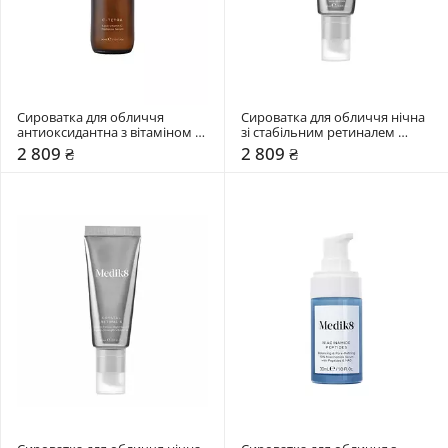
Сироватка для обличчя 
Сироватка для обличчя нічна 
антиоксидантна з вітаміном С 
зі стабільним ретиналем 
Medik8 30 мл
0,01% Medik8 30 мл
2 809 ₴
2 809 ₴