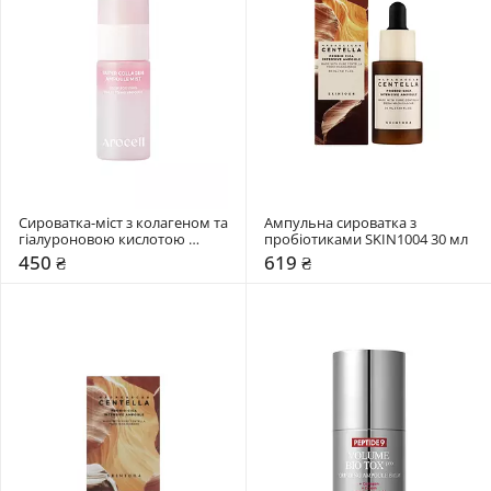
Сироватка-міст з колагеном та 
Ампульна сироватка з 
гіалуроновою кислотою 
пробіотиками SKIN1004 30 мл
Arocell 30 мл
450 ₴
619 ₴