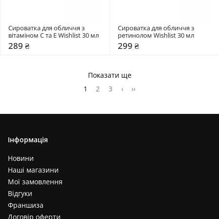
Сироватка для обличчя з 
Сироватка для обличчя з 
вітаміном C та E Wishlist 30 мл
ретинолом Wishlist 30 мл
289 ₴
299 ₴
Показати ще
1
2
3
›
››
Інформація
Новини
Наші магазини
Мої замовлення
Відгуки
Франшиза
Договір оферти