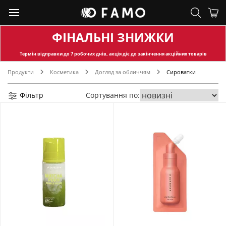
ФІНАЛЬНІ ЗНИЖКИ
Термін відправки
до 7 робочих днів, акція діє до закінчення акційних товарів
Продукти
Косметика
Догляд за обличчям
Сироватки
Фільтр
Сортування по: