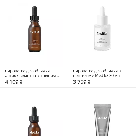
Сироватка для обличчя 
Сироватка для обличчя з 
антиоксидантна з ліпідним 
пептидами Medik8 30 мл
вітаміном С Medik8 30 мл
4 109 ₴
3 759 ₴