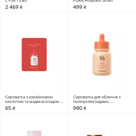
C PSA 15 мл
PDRN Hollyskin 50 мл
2 469 ₴
499 ₴
Сироватка з азелаїновою 
Сироватка для обличчя з 
кислотою та мадекасосидом 
полінуклеотидами, 
Dr. Ceuracle 2 мл
ретинолом та спікулами Dr. 
65 ₴
990 ₴
Ceuracle 30 мл