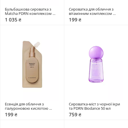
Бульбашкова сироватка з 
Сироватка для обличчя з 
Matcha PDRN комплексом 
вітамінним комплексом 
Lalarecipe 95 мл
Hidehere 25 мл
1 035 ₴
199 ₴
Есенція для обличчя з 
Сироватка-міст з чорної ікри 
гіалуроновою кислотою 
та PDRN Biodance 50 мл
Hidehere 25 мл
199 ₴
759 ₴