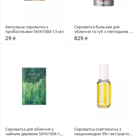
Ампульна сироватка з 
Сироватка-бальзам для 
пробіотиками SKIN1004 1,5 мл
обличчя та губ з пептидним 
комплексом Medi-Peel 14 мл
29 ₴
829 ₴
Сироватка для обличчя з 
Сироватка освітлююча з 
чайним деревом SKIN1004 1,5 
ніацинамідом 5% і екстрактом 