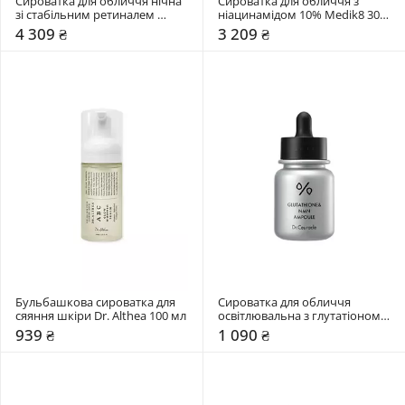
Сироватка для обличчя нічна 
Сироватка для обличчя з 
зі стабільним ретиналем 
ніацинамідом 10% Medik8 30 
0,06% Medik8 30 мл
мл
4 309 ₴
3 209 ₴
Бульбашкова сироватка для 
Сироватка для обличчя 
сяяння шкіри Dr. Althea 100 мл
освітлювальна з глутатіоном 
та NMN Dr. Ceuracle 30 мл
939 ₴
1 090 ₴