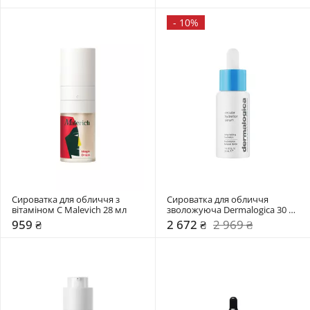
-
10%
Сироватка для обличчя з 
Сироватка для обличчя 
вітаміном C Malevich 28 мл
зволожуюча Dermalogica 30 
мл
959 ₴
2 672 ₴
2 969 ₴