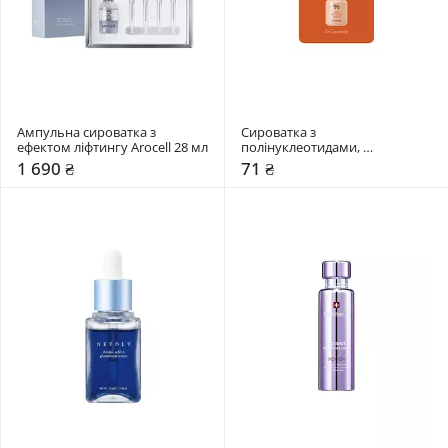
Ампульна сироватка з 
Сироватка з 
ефектом ліфтингу Arocell 28 мл
полінуклеотидами, 
ретинолом та спікулами Dr. 
1 690 ₴
71 ₴
Ceuracle 2 мл