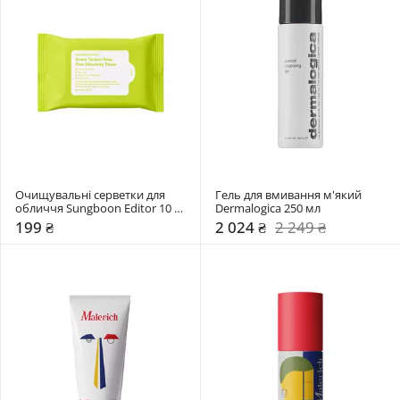
Очищувальні серветки для 
Гель для вмивання м'який 
обличчя Sungboon Editor 10 
Dermalogica 250 мл
шт
199 ₴
2 024 ₴
2 249 ₴