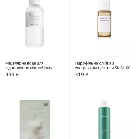
Міцелярна вода для 
Гідрофільна олійка з 
відновлення мікробіому 
екстрактом центели SKIN1004 
Hollyskin 400 мл
30 мл
399 ₴
319 ₴