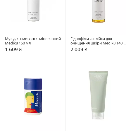
Мус для вмивання міцелярний 
Гідрофільна олійка для 
Medik8 150 мл
очищення шкіри Medik8 140 
мл
1 609 ₴
2 009 ₴