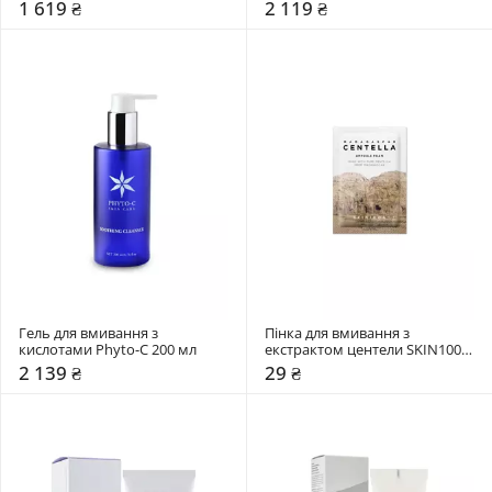
1 619 ₴
2 119 ₴
Гель для вмивання з 
Пінка для вмивання з 
кислотами Phyto-C 200 мл
екстрактом центели SKIN1004 
1,5 мл
2 139 ₴
29 ₴