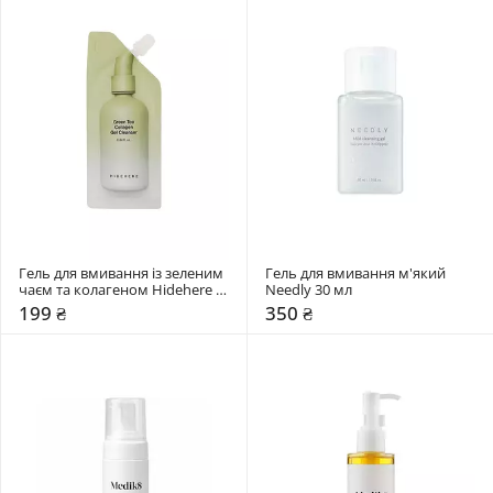
Гель для вмивання із зеленим 
Гель для вмивання м'який 
чаєм та колагеном Hidehere 
Needly 30 мл
25 мл
199 ₴
350 ₴