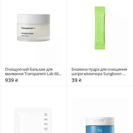
Очищуючий бальзам для 
Ензимна пудра для очищення 
вмивання Transparent Lab 60 
шкіри мініатюра Sungboon 
мл
Editor 1,5 мл
939 ₴
39 ₴