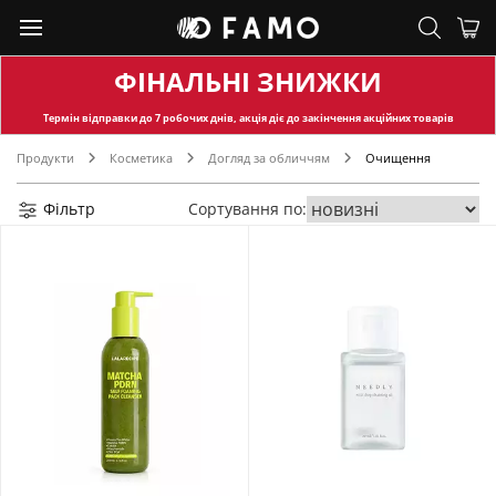
ФІНАЛЬНІ ЗНИЖКИ
Термін відправки
до 7 робочих днів, акція діє до закінчення акційних товарів
Продукти
Косметика
Догляд за обличчям
Очищення
Фільтр
Сортування по: