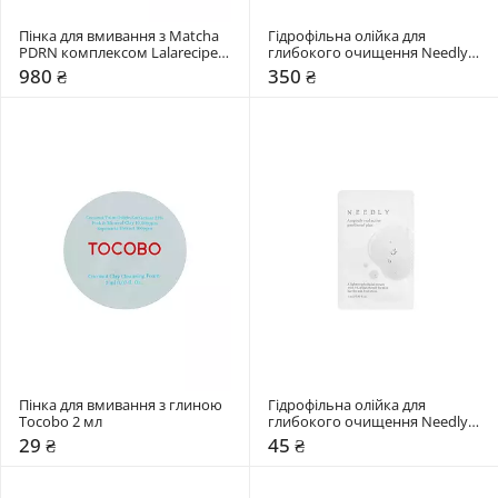
Пінка для вмивання з Matcha 
Гідрофільна олійка для 
PDRN комплексом Lalarecipe 
глибокого очищення Needly 
200 мл
30 мл
980 ₴
350 ₴
Пінка для вмивання з глиною 
Гідрофільна олійка для 
Tocobo 2 мл
глибокого очищення Needly 3 
мл
29 ₴
45 ₴