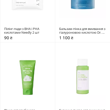
Пілінг-пади з BHA і PHA 
Бальзам-пінка для вмивання з 
кислотами Needly 2 шт
гіалуроновою кислотою Dr. 
Ceuracle 100 мл
90 ₴
1 100 ₴