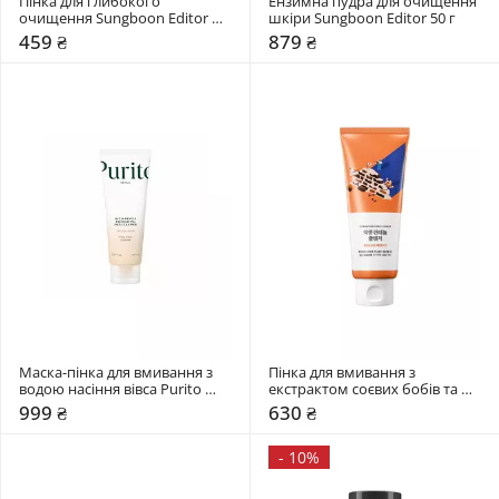
Пінка для глибокого 
Ензимна пудра для очищення 
очищення Sungboon Editor 
шкіри Sungboon Editor 50 г
120 гр
459 ₴
879 ₴
Маска-пінка для вмивання з 
Пінка для вмивання з 
водою насіння вівса Purito 
екстрактом соєвих бобів та 
Seoul 150 мл
пантенолом Round Lab 150 мл
999 ₴
630 ₴
-
10%