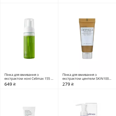
Пінка для вмивання з 
Пінка для вмивання з 
екстрактом ноні Celimax 155 
екстрактом центели SKIN1004 
мл
20 мл
649 ₴
279 ₴