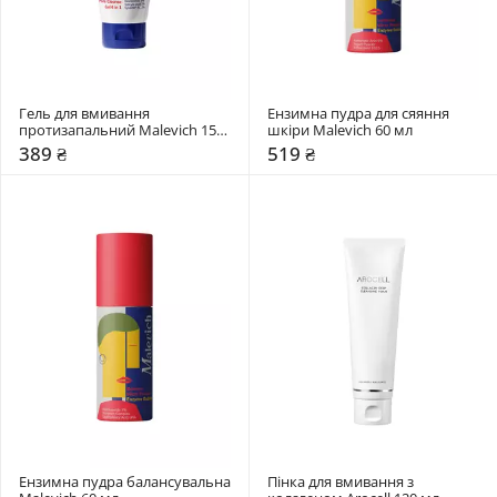
Гель для вмивання 
Ензимна пудра для сяяння 
протизапальний Malevich 150 
шкіри Malevich 60 мл
мл
389 ₴
519 ₴
Ензимна пудра балансувальна 
Пінка для вмивання з 