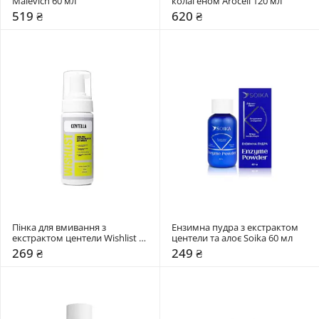
Malevich 60 мл
колагеном Arocell 120 мл
519 ₴
620 ₴
Пінка для вмивання з 
Ензимна пудра з екстрактом 
екстрактом центели Wishlist 
центели та алоє Soika 60 мл
150 мл
269 ₴
249 ₴