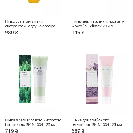
Пінка для вмивання з 
Гідрофільна олійка з маслом 
екстрактом юдзу Lalarecipe 
жожоба Celimax 20 мл
200 мл
980 ₴
149 ₴
Пінка з саліциловою кислотою 
Пінка для глибокого 
і центелою SKIN1004 125 мл
очищення SKIN1004 125 мл
719 ₴
689 ₴