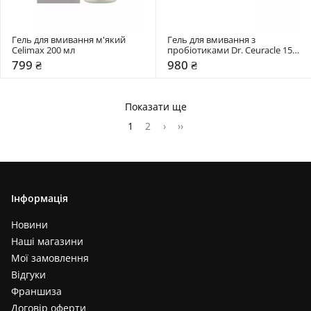
Гель для вмивання м'який 
Гель для вмивання з 
Celimax 200 мл
пробіотиками Dr. Ceuracle 150 
мл
799 ₴
980 ₴
Показати ще
1
2
›
››
Інформація
Новини
Наші магазини
Мої замовлення
Відгуки
Франшиза
Договір оферти