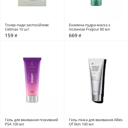
Тонер-пади заспокійливі 
Ензимна пудра-маска з 
Celimax 10 шт
полином Fraijour 80 мл
159 ₴
669 ₴
Гель для вмивання поживний 
Гель-пінка для вмивання Allies 
PSA 100 мл
Of Skin 100 мл