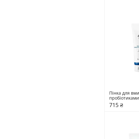
Пінка для вми
пробіотиками 
150 мл
715 ₴