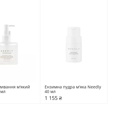
мивання м'який 
Ензимна пудра м'яка Needly 
 мл
40 мл
1 155 ₴