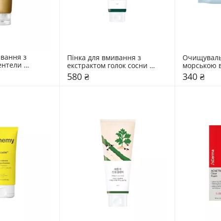
вання з 
Пінка для вмивання з 
Очищувальн
нтели 
екстрактом голок сосни 
морською в
 мл
Round Lab 150 мл
30 шт
580 ₴
340 ₴