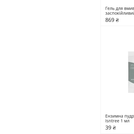
Гель для вмив
заспокійливи
мл
869 ₴
Ензимна пудр
Isntree 1 мл
39 ₴