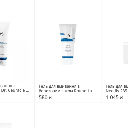
вання з 
Гель для вмивання з 
Гель для в
Dr. Ceuracle 
березовим соком Round Lab 
Needly 235
150 мл
580 ₴
1 045 ₴