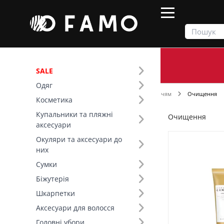
SALE
Одяг
Продукти
Косметика
Догляд за обличчям
Очищення
Косметика
Купальники та пляжні
Очищення
Фільтр
аксесуари
Окуляри та аксесуари до
Ціна
них
Сумки
SALE
Біжутерія
Шкарпетки
Вид товару (18)
Аксесуари для волосся
Бренд (28)
Головні убори