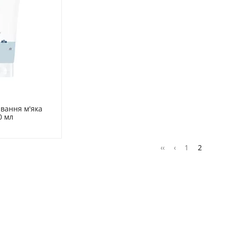
вання м'яка 
0 мл
‹‹
‹
1
2