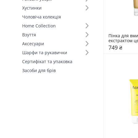
Хустинки
Тип шкіри (7)
Чоловіча колекція
Home Collection
Взуття
Пінка для вми
екстрактом це
Аксесуари
SKIN1004 125
749 ₴
Шарфи та рукавички
Сертифікат та упаковка
Засоби для брів