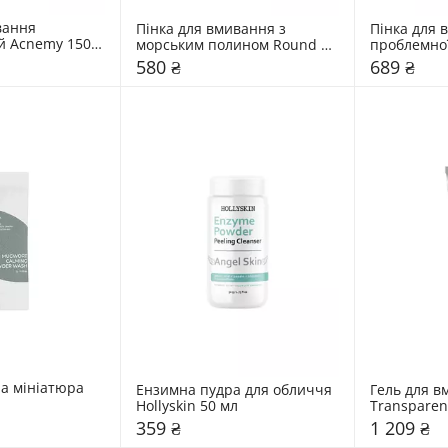
ання 
Пінка для вмивання з 
Пінка для 
й Acnemy 150 
морським полином Round 
проблемної
Lab 150 мл
130 мл
580 ₴
689 ₴
а мініатюра 
Ензимна пудра для обличчя 
Гель для в
Hollyskin 50 мл
Transparen
359 ₴
1 209 ₴