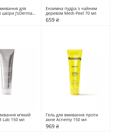
вмивання для 
Ензимна пудра з чайним 
 шкіри J’sDerma 
деревом Medi-Peel 70 мл
659 ₴
мивання м'який 
Гель для вмивання проти 
t Lab 150 мл
акне Acnemy 150 мл
969 ₴