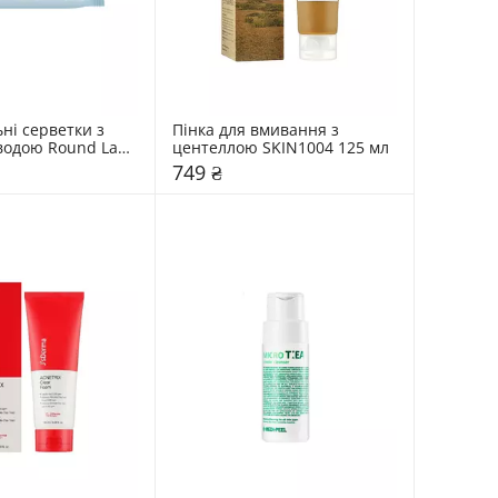
і серветки з 
Пінка для вмивання з 
одою Round Lab 
центеллою SKIN1004 125 мл
749 ₴