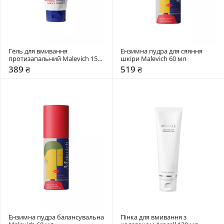
Гель для вмивання 
Ензимна пудра для сяяння 
протизапальний Malevich 150 
шкіри Malevich 60 мл
мл
389 ₴
519 ₴
Ензимна пудра балансувальна 
Пінка для вмивання з 