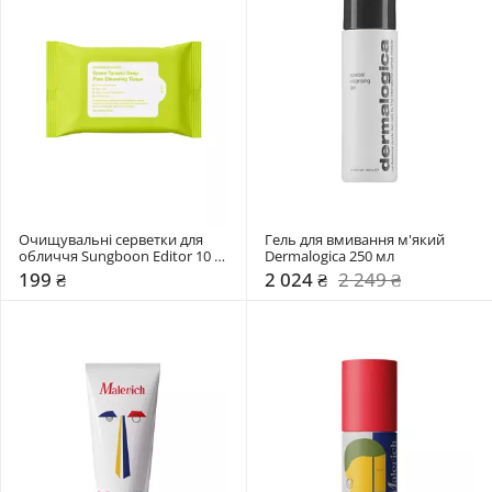
Очищувальні серветки для 
Гель для вмивання м'який 
обличчя Sungboon Editor 10 
Dermalogica 250 мл
шт
199 ₴
2 024 ₴
2 249 ₴