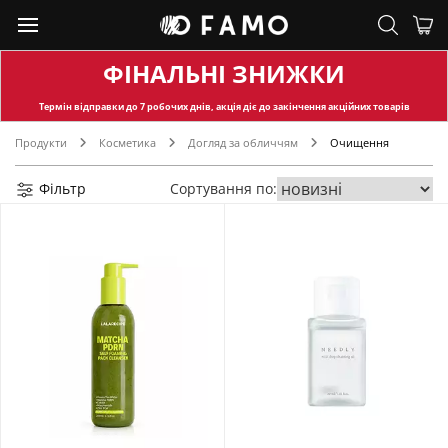
ФІНАЛЬНІ ЗНИЖКИ
Термін відправки
до 7 робочих днів, акція діє до закінчення акційних товарів
Продукти
Косметика
Догляд за обличчям
Очищення
Фільтр
Сортування по: