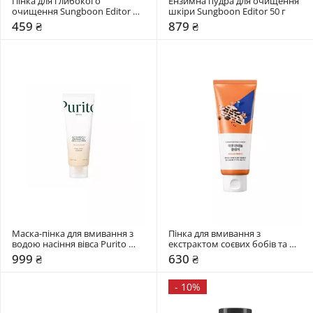
Пінка для глибокого 
Ензимна пудра для очищення 
очищення Sungboon Editor 
шкіри Sungboon Editor 50 г
120 гр
459 ₴
879 ₴
Маска-пінка для вмивання з 
Пінка для вмивання з 
водою насіння вівса Purito 
екстрактом соєвих бобів та 
Seoul 150 мл
пантенолом Round Lab 150 мл
999 ₴
630 ₴
-
10%