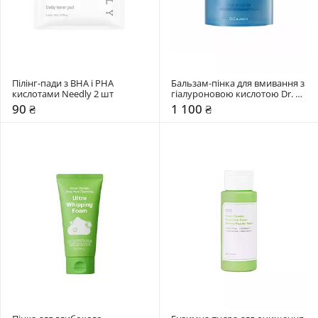
Пілінг-пади з BHA і PHA 
Бальзам-пінка для вмивання з 
кислотами Needly 2 шт
гіалуроновою кислотою Dr. 
Ceuracle 100 мл
90 ₴
1 100 ₴