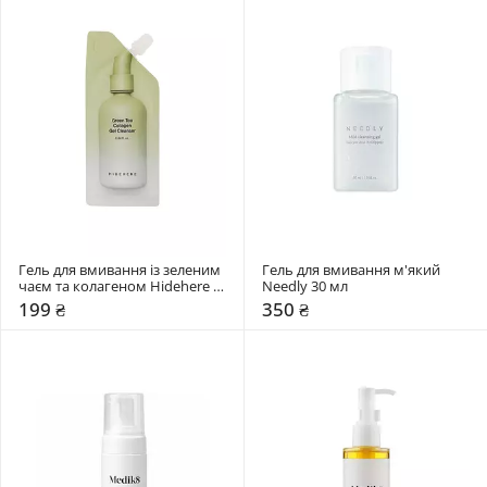
Гель для вмивання із зеленим 
Гель для вмивання м'який 
чаєм та колагеном Hidehere 
Needly 30 мл
25 мл
199 ₴
350 ₴