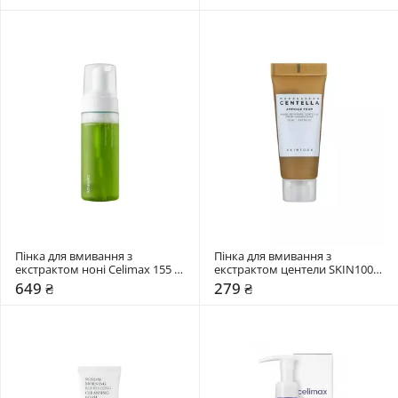
Пінка для вмивання з 
Пінка для вмивання з 
екстрактом ноні Celimax 155 
екстрактом центели SKIN1004 
мл
20 мл
649 ₴
279 ₴