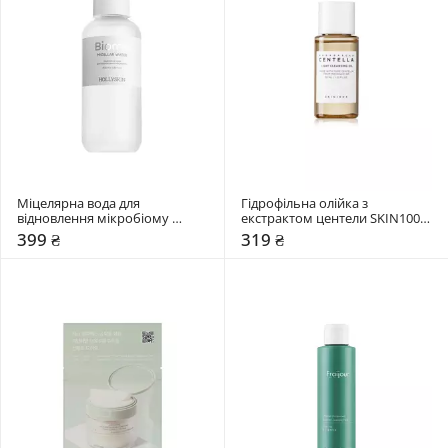
Міцелярна вода для 
Гідрофільна олійка з 
відновлення мікробіому 
екстрактом центели SKIN1004 
Hollyskin 400 мл
30 мл
399 ₴
319 ₴