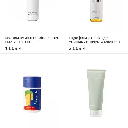
Мус для вмивання міцелярний 
Гідрофільна олійка для 
Medik8 150 мл
очищення шкіри Medik8 140 
мл
1 609 ₴
2 009 ₴