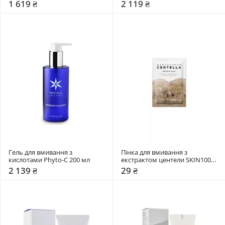
1 619 ₴
2 119 ₴
Гель для вмивання з 
Пінка для вмивання з 
кислотами Phyto-C 200 мл
екстрактом центели SKIN1004 
1,5 мл
2 139 ₴
29 ₴