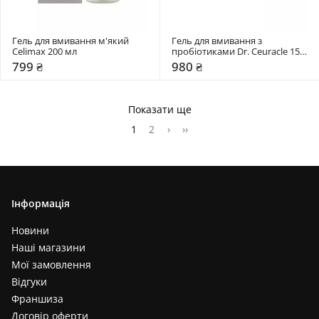
Гель для вмивання м'який 
Гель для вмивання з 
Celimax 200 мл
пробіотиками Dr. Ceuracle 150 
мл
799 ₴
980 ₴
Показати ще
1
2
›
››
Інформація
Новини
Наші магазини
Мої замовлення
Відгуки
Франшиза
Договір оферти