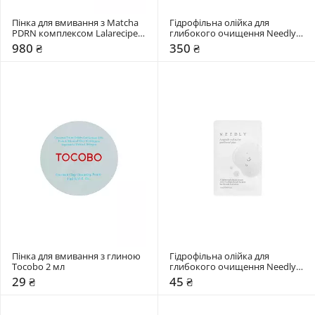
Пінка для вмивання з Matcha 
Гідрофільна олійка для 
PDRN комплексом Lalarecipe 
глибокого очищення Needly 
200 мл
30 мл
980 ₴
350 ₴
Пінка для вмивання з глиною 
Гідрофільна олійка для 
Tocobo 2 мл
глибокого очищення Needly 3 
мл
29 ₴
45 ₴