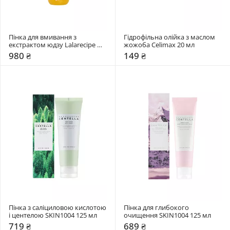
Пінка для вмивання з 
Гідрофільна олійка з маслом 
екстрактом юдзу Lalarecipe 
жожоба Celimax 20 мл
200 мл
980 ₴
149 ₴
Пінка з саліциловою кислотою 
Пінка для глибокого 
і центелою SKIN1004 125 мл
очищення SKIN1004 125 мл
719 ₴
689 ₴