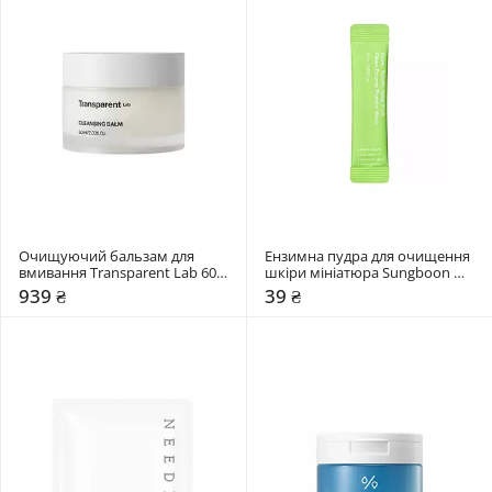
Очищуючий бальзам для 
Ензимна пудра для очищення 
вмивання Transparent Lab 60 
шкіри мініатюра Sungboon 
мл
Editor 1,5 мл
939 ₴
39 ₴