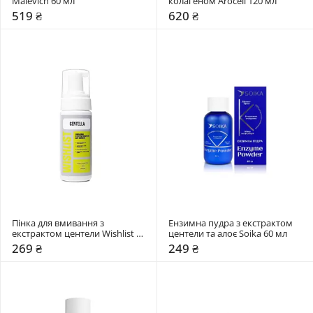
Malevich 60 мл
колагеном Arocell 120 мл
519 ₴
620 ₴
Пінка для вмивання з 
Ензимна пудра з екстрактом 
екстрактом центели Wishlist 
центели та алоє Soika 60 мл
150 мл
269 ₴
249 ₴