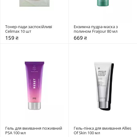
Тонер-пади заспокійливі 
Ензимна пудра-маска з 
Celimax 10 шт
полином Fraijour 80 мл
159 ₴
669 ₴
Гель для вмивання поживний 
Гель-пінка для вмивання Allies 
PSA 100 мл
Of Skin 100 мл