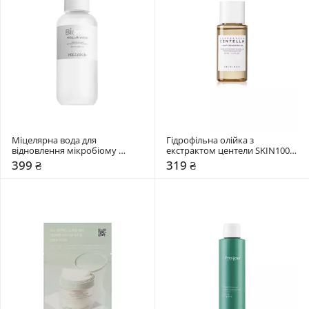
Міцелярна вода для 
Гідрофільна олійка з 
відновлення мікробіому 
екстрактом центели SKIN1004 
Hollyskin 400 мл
30 мл
399 ₴
319 ₴