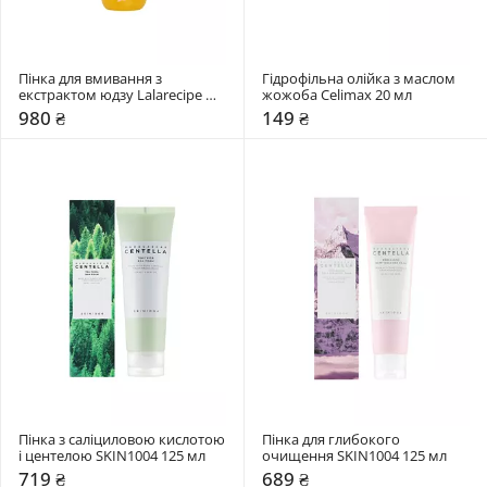
Пінка для вмивання з 
Гідрофільна олійка з маслом 
екстрактом юдзу Lalarecipe 
жожоба Celimax 20 мл
200 мл
980 ₴
149 ₴
Пінка з саліциловою кислотою 
Пінка для глибокого 
і центелою SKIN1004 125 мл
очищення SKIN1004 125 мл
719 ₴
689 ₴