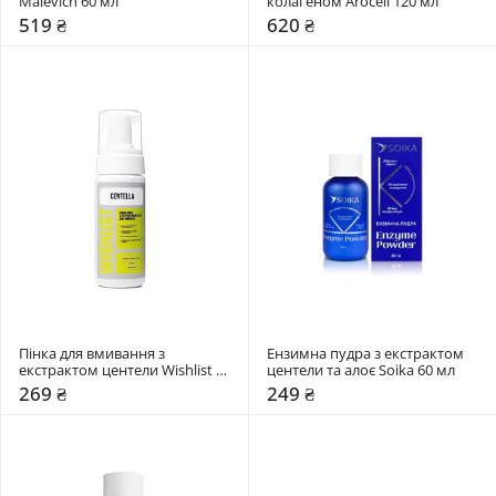
Malevich 60 мл
колагеном Arocell 120 мл
519 ₴
620 ₴
Пінка для вмивання з 
Ензимна пудра з екстрактом 
екстрактом центели Wishlist 
центели та алоє Soika 60 мл
150 мл
269 ₴
249 ₴