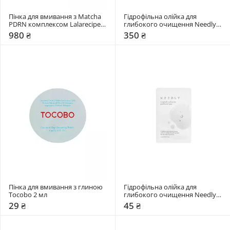
Пінка для вмивання з Matcha 
Гідрофільна олійка для 
PDRN комплексом Lalarecipe 
глибокого очищення Needly 
200 мл
30 мл
980 ₴
350 ₴
Пінка для вмивання з глиною 
Гідрофільна олійка для 
Tocobo 2 мл
глибокого очищення Needly 3 
мл
29 ₴
45 ₴