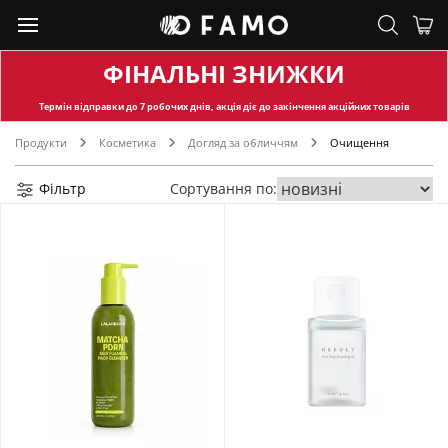
ФІНАЛЬНІ ЗНИЖКИ
Термін відправки
до 7 робочих днів, акція діє до закінчення акційних товарів
Продукти
Косметика
Догляд за обличчям
Очищення
Фільтр
Сортування по: