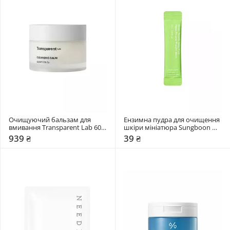
Очищуючий бальзам для 
Ензимна пудра для очищення 
вмивання Transparent Lab 60 
шкіри мініатюра Sungboon 
мл
Editor 1,5 мл
939 ₴
39 ₴