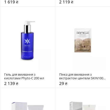
1 619 ₴
2 119 ₴
Гель для вмивання з 
Пінка для вмивання з 
кислотами Phyto-C 200 мл
екстрактом центели SKIN1004 
1,5 мл
2 139 ₴
29 ₴