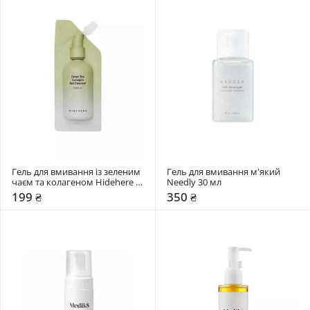
Гель для вмивання із зеленим 
Гель для вмивання м'який 
чаєм та колагеном Hidehere 
Needly 30 мл
25 мл
199 ₴
350 ₴