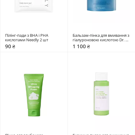
Пілінг-пади з BHA і PHA 
Бальзам-пінка для вмивання з 
кислотами Needly 2 шт
гіалуроновою кислотою Dr. 
Ceuracle 100 мл
90 ₴
1 100 ₴