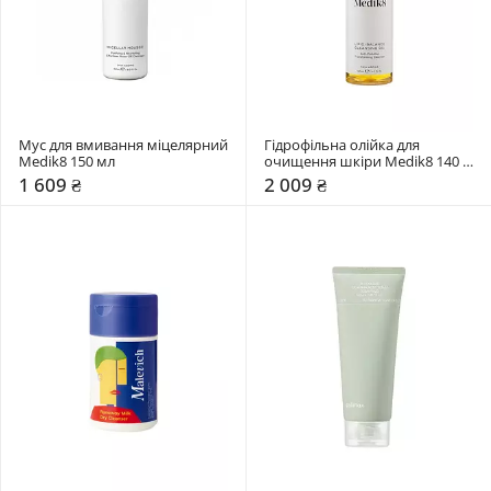
Мус для вмивання міцелярний 
Гідрофільна олійка для 
Medik8 150 мл
очищення шкіри Medik8 140 
мл
1 609 ₴
2 009 ₴