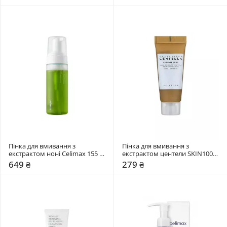
Пінка для вмивання з 
Пінка для вмивання з 
екстрактом ноні Celimax 155 
екстрактом центели SKIN1004 
мл
20 мл
649 ₴
279 ₴