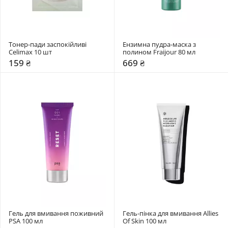
Тонер-пади заспокійливі 
Ензимна пудра-маска з 
Celimax 10 шт
полином Fraijour 80 мл
159 ₴
669 ₴
Гель для вмивання поживний 
Гель-пінка для вмивання Allies 
PSA 100 мл
Of Skin 100 мл