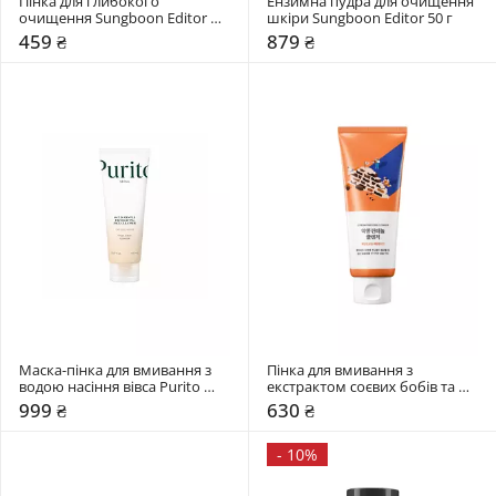
Пінка для глибокого 
Ензимна пудра для очищення 
очищення Sungboon Editor 
шкіри Sungboon Editor 50 г
120 гр
459 ₴
879 ₴
Маска-пінка для вмивання з 
Пінка для вмивання з 
водою насіння вівса Purito 
екстрактом соєвих бобів та 
Seoul 150 мл
пантенолом Round Lab 150 мл
999 ₴
630 ₴
-
10%