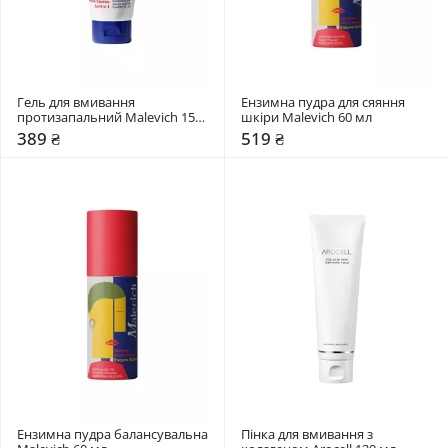
Гель для вмивання 
Ензимна пудра для сяяння 
протизапальний Malevich 150 
шкіри Malevich 60 мл
мл
389 ₴
519 ₴
Ензимна пудра балансувальна 
Пінка для вмивання з 