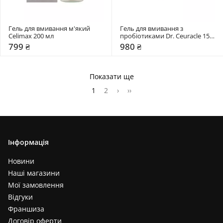
Гель для вмивання м'який 
Гель для вмивання з 
Celimax 200 мл
пробіотиками Dr. Ceuracle 150 
мл
799 ₴
980 ₴
Показати ще
1
2
›
››
Інформація
Новини
Наші магазини
Мої замовлення
Відгуки
Франшиза
Договір оферти