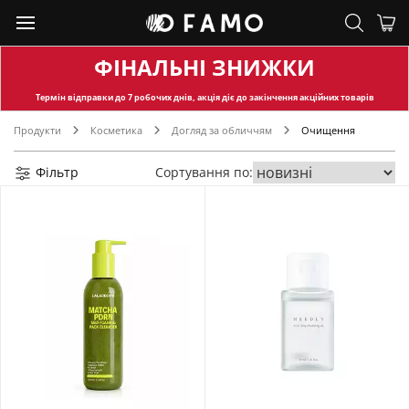
ФІНАЛЬНІ ЗНИЖКИ
Термін відправки
до 7 робочих днів, акція діє до закінчення акційних товарів
Продукти
Косметика
Догляд за обличчям
Очищення
Фільтр
Сортування по: