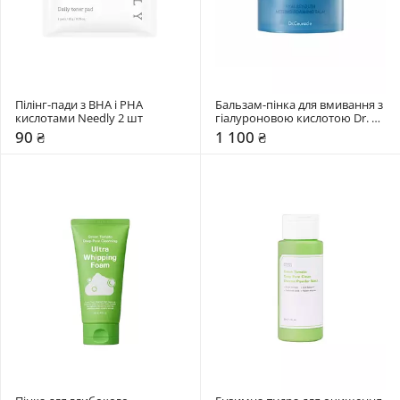
Пілінг-пади з BHA і PHA 
Бальзам-пінка для вмивання з 
кислотами Needly 2 шт
гіалуроновою кислотою Dr. 
Ceuracle 100 мл
90 ₴
1 100 ₴