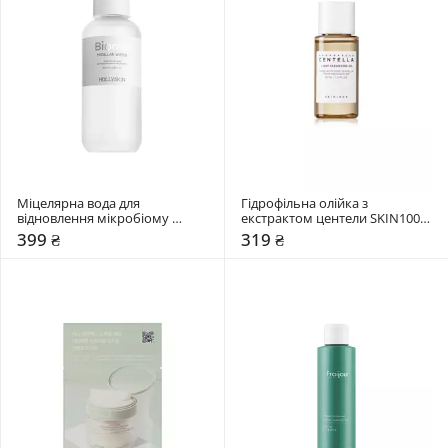
Міцелярна вода для 
Гідрофільна олійка з 
відновлення мікробіому 
екстрактом центели SKIN1004 
Hollyskin 400 мл
30 мл
399 ₴
319 ₴