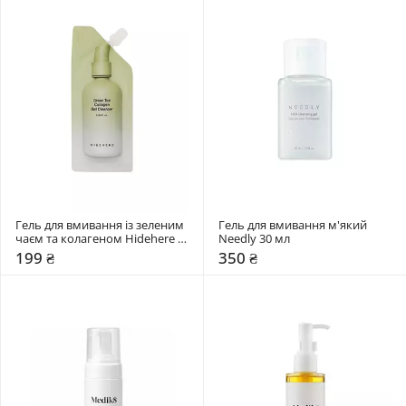
Гель для вмивання із зеленим 
Гель для вмивання м'який 
чаєм та колагеном Hidehere 
Needly 30 мл
25 мл
199 ₴
350 ₴