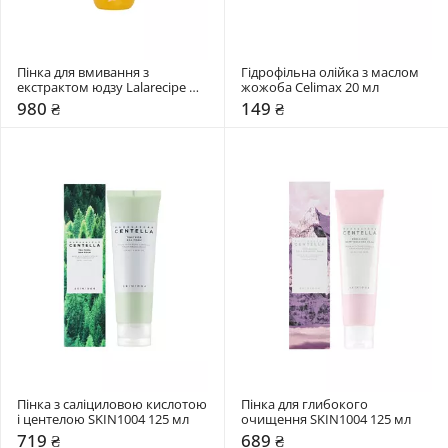
Пінка для вмивання з 
Гідрофільна олійка з маслом 
екстрактом юдзу Lalarecipe 
жожоба Celimax 20 мл
200 мл
980 ₴
149 ₴
Пінка з саліциловою кислотою 
Пінка для глибокого 
і центелою SKIN1004 125 мл
очищення SKIN1004 125 мл
719 ₴
689 ₴