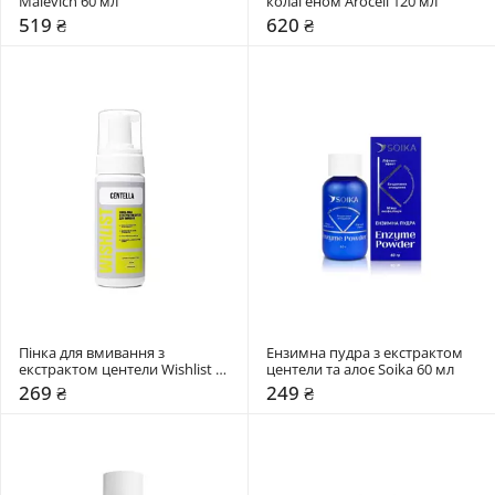
Malevich 60 мл
колагеном Arocell 120 мл
519 ₴
620 ₴
Пінка для вмивання з 
Ензимна пудра з екстрактом 
екстрактом центели Wishlist 
центели та алоє Soika 60 мл
150 мл
269 ₴
249 ₴