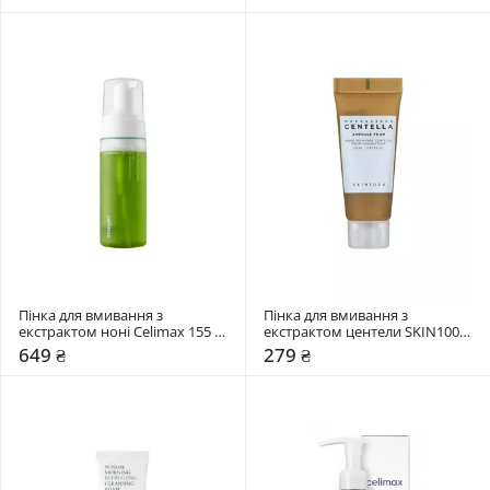
Пінка для вмивання з 
Пінка для вмивання з 
екстрактом ноні Celimax 155 
екстрактом центели SKIN1004 
мл
20 мл
649 ₴
279 ₴