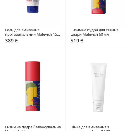
Гель для вмивання 
Ензимна пудра для сяяння 
протизапальний Malevich 150 
шкіри Malevich 60 мл
мл
389 ₴
519 ₴
Ензимна пудра балансувальна 
Пінка для вмивання з 