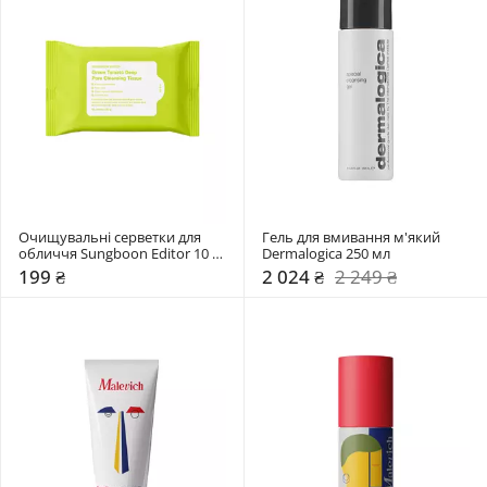
Очищувальні серветки для 
Гель для вмивання м'який 
обличчя Sungboon Editor 10 
Dermalogica 250 мл
шт
199 ₴
2 024 ₴
2 249 ₴