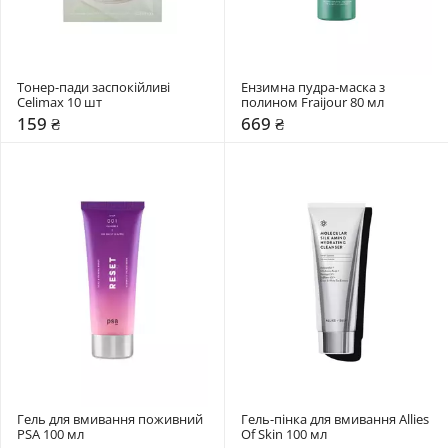
Тонер-пади заспокійливі 
Ензимна пудра-маска з 
Celimax 10 шт
полином Fraijour 80 мл
159 ₴
669 ₴
Гель для вмивання поживний 
Гель-пінка для вмивання Allies 
PSA 100 мл
Of Skin 100 мл