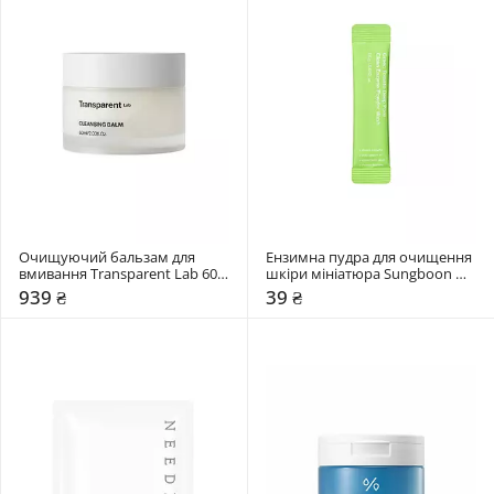
Очищуючий бальзам для 
Ензимна пудра для очищення 
вмивання Transparent Lab 60 
шкіри мініатюра Sungboon 
мл
Editor 1,5 мл
939 ₴
39 ₴