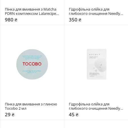
Пінка для вмивання з Matcha 
Гідрофільна олійка для 
PDRN комплексом Lalarecipe 
глибокого очищення Needly 
200 мл
30 мл
980 ₴
350 ₴
Пінка для вмивання з глиною 
Гідрофільна олійка для 
Tocobo 2 мл
глибокого очищення Needly 3 
мл
29 ₴
45 ₴