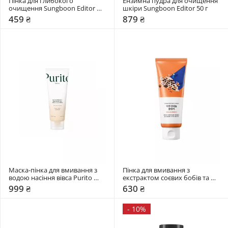
Пінка для глибокого 
Ензимна пудра для очищення 
очищення Sungboon Editor 
шкіри Sungboon Editor 50 г
120 гр
459 ₴
879 ₴
Маска-пінка для вмивання з 
Пінка для вмивання з 
водою насіння вівса Purito 
екстрактом соєвих бобів та 
Seoul 150 мл
пантенолом Round Lab 150 мл
999 ₴
630 ₴
-
10%