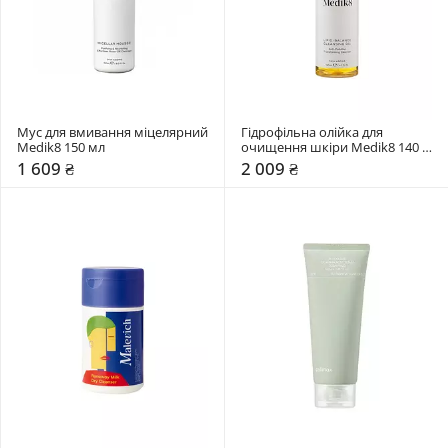
Мус для вмивання міцелярний 
Гідрофільна олійка для 
Medik8 150 мл
очищення шкіри Medik8 140 
мл
1 609 ₴
2 009 ₴