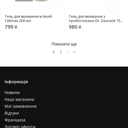
Гель для вмивання м'який 
Гель для вмивання з 
Celimax 200 мл
пробіотиками Dr. Ceuracle 150 
мл
799 ₴
980 ₴
Показати ще
1
2
›
››
Інформація
Новини
Наші магазини
Мої замовлення
Відгуки
Франшиза
Договір оферти