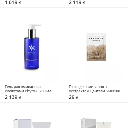
1 619 ₴
2 119 ₴
Гель для вмивання з 
Пінка для вмивання з 
кислотами Phyto-C 200 мл
екстрактом центели SKIN1004 
1,5 мл
2 139 ₴
29 ₴