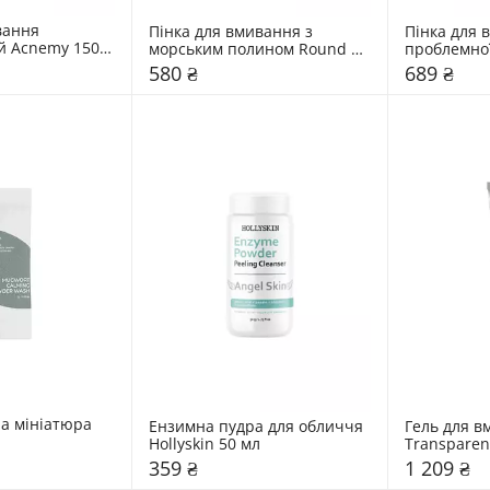
ання 
Пінка для вмивання з 
Пінка для 
й Acnemy 150 
морським полином Round 
проблемної
Lab 150 мл
130 мл
580 ₴
689 ₴
а мініатюра 
Ензимна пудра для обличчя 
Гель для в
Hollyskin 50 мл
Transparen
359 ₴
1 209 ₴