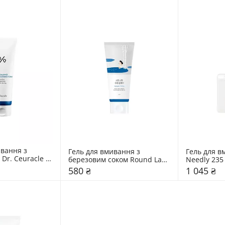
вання з 
Гель для вмивання з 
Гель для в
Dr. Ceuracle 
березовим соком Round Lab 
Needly 235
150 мл
580 ₴
1 045 ₴