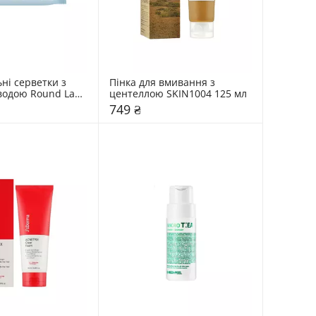
і серветки з 
Пінка для вмивання з 
одою Round Lab 
центеллою SKIN1004 125 мл
749 ₴