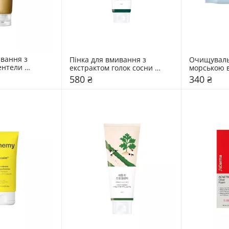
вання з 
Пінка для вмивання з 
Очищувальн
нтели 
екстрактом голок сосни 
морською в
 мл
Round Lab 150 мл
30 шт
580 ₴
340 ₴