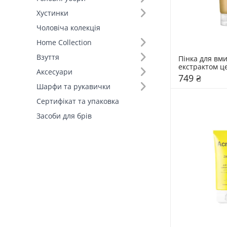
Хустинки
Тип шкіри (7)
Чоловіча колекція
Home Collection
Взуття
Пінка для вми
екстрактом це
Аксесуари
SKIN1004 125
749 ₴
Шарфи та рукавички
Сертифікат та упаковка
Засоби для брів