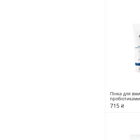
Пінка для вми
пробіотиками 
150 мл
715 ₴