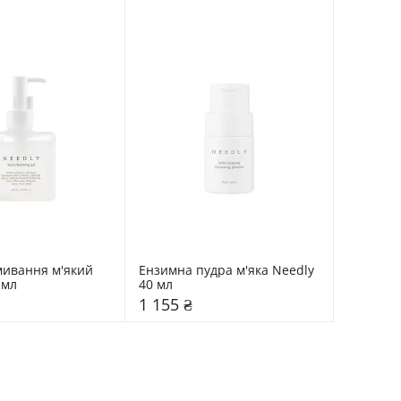
мивання м'який 
Ензимна пудра м'яка Needly 
 мл
40 мл
1 155 ₴