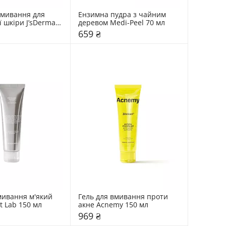
вмивання для 
Ензимна пудра з чайним 
 шкіри J’sDerma 
деревом Medi-Peel 70 мл
659 ₴
мивання м'який 
Гель для вмивання проти 
t Lab 150 мл
акне Acnemy 150 мл
969 ₴