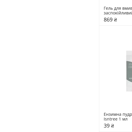
Гель для вмив
заспокійливи
мл
869 ₴
Ензимна пудр
Isntree 1 мл
39 ₴