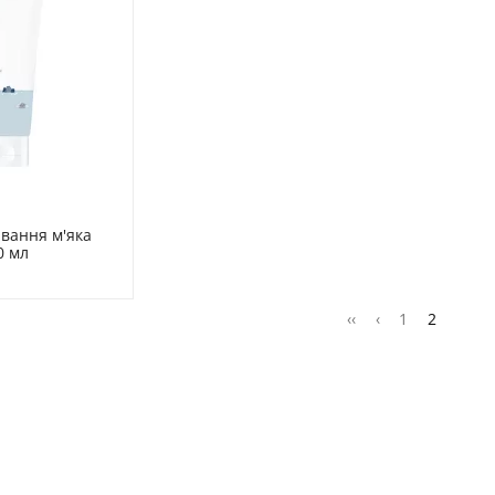
вання м'яка 
0 мл
‹‹
‹
1
2