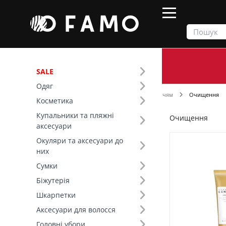
SALE
Одяг
Продукти
Косметика
Догляд за обличчям
Очищення
Косметика
Купальники та пляжні
Очищення
Фільтр
аксесуари
Окуляри та аксесуари до
Ціна
них
Сумки
SALE
Біжутерія
Шкарпетки
Вид товару (18)
Аксесуари для волосся
Бренд (28)
Головні убори