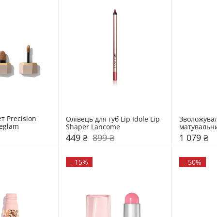
 Precision 
Олівець для губ Lip Idole Lip 
Зволожувал
heglam
Shaper Lancome
матувальни
Pro Matte K
449 ₴
899 ₴
1 079 ₴
-
15%
-
50%