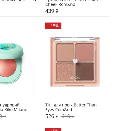
Cheek Rom&nd 
439 ₴
-
15%
пудровий 
Тіні для повік Better Than 
a Kiko Milano
Eyes Rom&nd 
9 ₴
526 ₴
619 ₴
-
15%