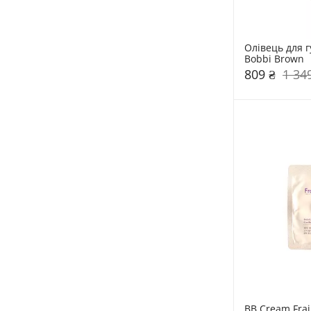
Олівець для гу
Bobbi Brown
809 ₴
1 34
BB Cream Frai