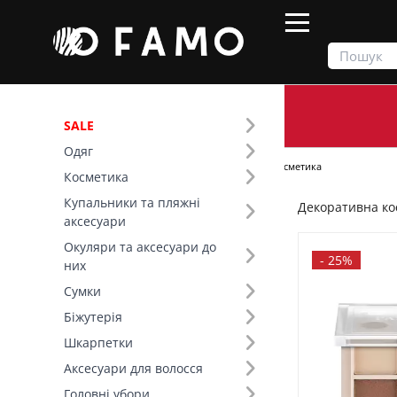
SALE
Одяг
Продукти
Косметика
Декоративна косметика
Косметика
Купальники та пляжні
Декоративна ко
Фільтр
аксесуари
Окуляри та аксесуари до
Ціна
-
25%
них
Сумки
SALE
Біжутерія
Шкарпетки
Бренд (42)
Аксесуари для волосся
Вид товару (44)
Головні убори