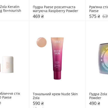
Zola Keratin 
Пудра Paese розсипчаста 
Рум'яна ст
g fix+nourish
матуюча Raspberry Powder
Paese
469 ₴
575 ₴
63
бличчя стік 
Тональний крем Nude Skin 
Пудра Zola 
 Paese
Zola
Powder
₴
590 ₴
490 ₴