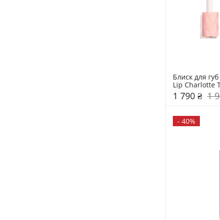
Блиск для губ P
Lip Charlotte 
1 790 ₴
1 9
-
40%