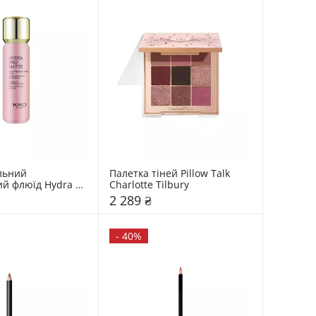
ьний 
Палетка тіней Pillow Talk 
й флюїд Hydra 
Charlotte Tilbury
iko Milano
2 289 ₴
-
40%