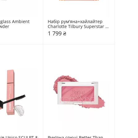
glass Ambient 
Набір рум'яна+хайлайтер 
owder
Charlotte Tilbury Superstar 
Glow Kit
1 799 ₴
ів Unico SCULPT & 
Рум'яна сяючі Better Than 