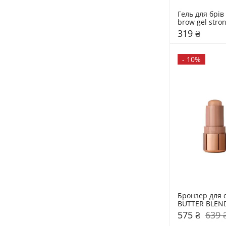
Гель для брів 
brow gel stron
319 ₴
-
10%
Бронзер для о
BUTTER BLEND
575 ₴
639 