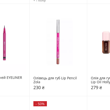
+ 1 колір
чей EYELINER 
Олівець для губ Lip Pencil 
Олія для губ
Zola
Lip Oil Holl
230 ₴
279 ₴
-
50%