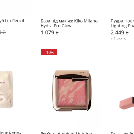
б Lip Pencil 
База під макіяж Kiko Milano 
Пудра Hour
Hydra Pro Glow
Lighting P
9 ₴
1 079 ₴
2 449 ₴
+ 1 колір
-
10%
jour Retin-
Рум'яна Ambient Lighting 
Гель для бр