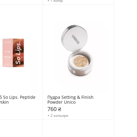
+ 1 колір
 So Lips. Peptide 
Пудра Setting & Finish 
yskin
Powder Unico
760 ₴
+ 2 кольори