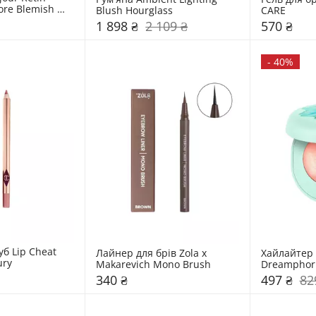
ore Blemish 
Blush Hourglass
CARE
1 898 ₴
2 109 ₴
570 ₴
-
40%
б Lip Cheat 
Лайнер для брів Zola x 
Хайлайтер 
ury
Makarevich Mono Brush
Dreamphori
340 ₴
497 ₴
82