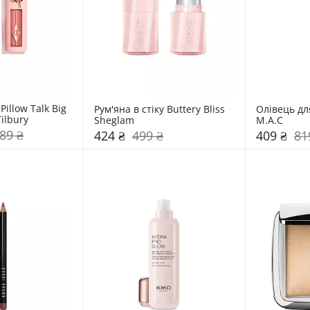
illow Talk Big 
Рум'яна в стіку Buttery Bliss 
Олівець для
Tilbury
Sheglam
M.A.C
89 ₴
424 ₴
499 ₴
409 ₴
81