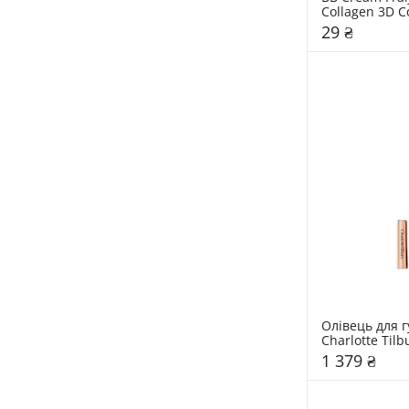
Collagen 3D C
Balm
29 ₴
Олівець для гу
Charlotte Tilb
1 379 ₴