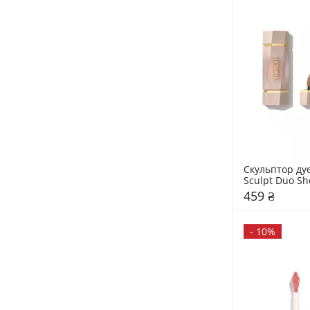
Скульптор дует
Sculpt Duo S
459 ₴
-
10%