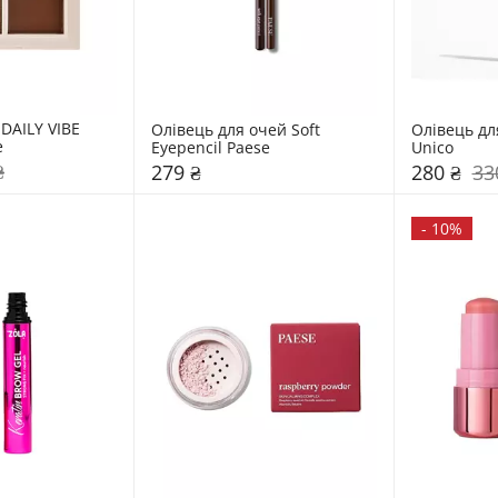
 DAILY VIBE 
Олівець для очей Soft 
Олівець для
e
Eyepencil Paese
Unico
₴
279 ₴
280 ₴
33
-
10%