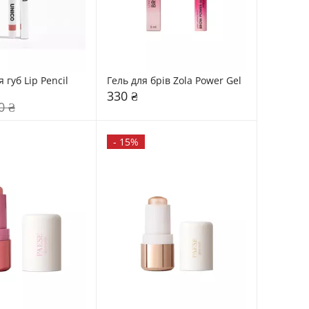
 губ Lip Pencil 
Гель для брів Zola Power Gel
330 ₴
0 ₴
-
15%