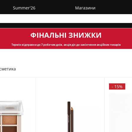
Summer'26
Магазини
ФІНАЛЬНІ ЗНИЖКИ
Термін відправки
до 7 робочих днів, акція діє до закінчення акційних товарів
сметика
-
15%