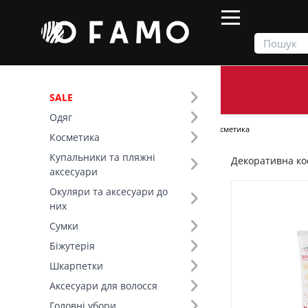
SALE
Одяг
Продукти
Косметика
Декоративна косметика
Косметика
Купальники та пляжні
Декоративна ко
Фільтр
аксесуари
Окуляри та аксесуари до
Ціна
них
Сумки
SALE
Біжутерія
Шкарпетки
Бренд (42)
Аксесуари для волосся
Вид товару (45)
Головні убори