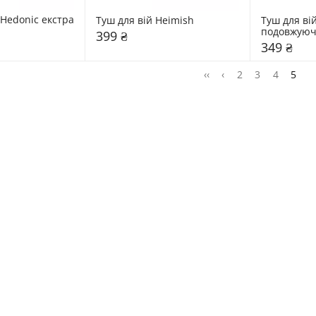
 Hedonic екстра 
Туш для вій Heimish 
Туш для вій
подовжуюч
399 ₴
349 ₴
‹‹
‹
2
3
4
5