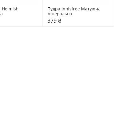
 Heimish 
Пудра Innisfree Матуюча 
а
мінеральна
379 ₴