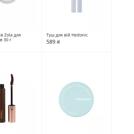
в Zola для 
Туш для вій Hedonic 
в 30 г
589 ₴