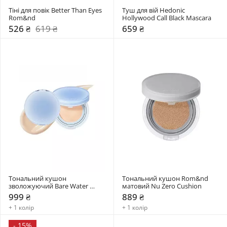
Тіні для повік Better Than Eyes 
Туш для вій Hedonic 
Rom&nd 
Hollywood Call Black Mascara
526 ₴
619 ₴
659 ₴
Тональний кушон 
Тональний кушон Rom&nd  
зволожуючий Bare Water 
матовий Nu Zero Cushion
Cushion Rom&nd 
999 ₴
889 ₴
+ 1 колір
+ 1 колір
-
15%