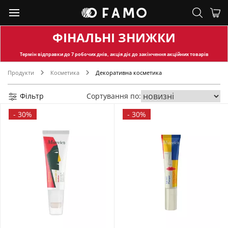
ФІНАЛЬНІ ЗНИЖКИ
Термін відправки
до 7 робочих днів, акція діє до закінчення акційних товарів
Продукти
Косметика
Декоративна косметика
Фільтр
Сортування по:
-
30%
-
30%