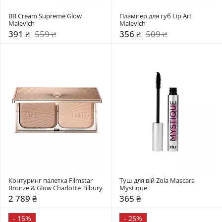
BB Cream Supreme Glow 
Плампер для губ Lip Art 
Malevich
Malevich
391 ₴
559 ₴
356 ₴
509 ₴
Контуринг палетка Filmstar 
Туш для вій Zola Mascara 
Bronze & Glow Charlotte Tilbury
Mystique
2 789 ₴
365 ₴
-
15%
-
25%