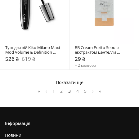
Туш для вій Kiko Milano Maxi 
BB Cream Purito Seoul з 
Mod Volume & Definition 
екстрактом центелли 
Mascara
мініатюра
526 ₴
619 ₴
29 ₴
+ 2 кольори
Показати ще
‹‹
‹
1
2
3
4
5
›
››
Інформація
Новини