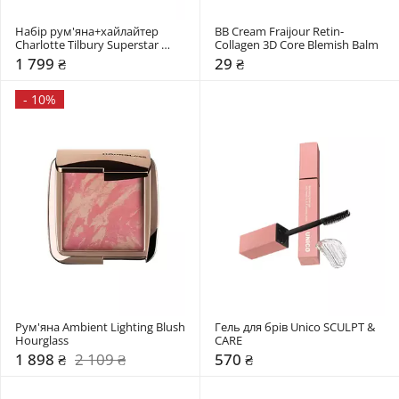
Набір рум'яна+хайлайтер 
BB Cream Fraijour Retin-
Charlotte Tilbury Superstar 
Collagen 3D Core Blemish Balm
Glow Kit
1 799 ₴
29 ₴
-
10%
Рум'яна Ambient Lighting Blush 
Гель для брів Unico SCULPT & 
Hourglass
CARE
1 898 ₴
2 109 ₴
570 ₴