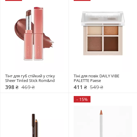
Тінт для губ стійкий у стіку 
Тіні для повік DAILY VIBE 
Sheer Tinted Stick Rom&nd 
PALETTE Paese
398 ₴
469 ₴
411 ₴
549 ₴
-
15%