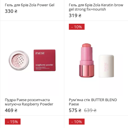
Гель для брів Zola Power Gel
Гель для брів Zola Keratin brow 
gel strong fix+nourish
330 ₴
319 ₴
-
10%
Пудра Paese розсипчаста 
Рум'яна стік BUTTER BLEND 
матуюча Raspberry Powder
Paese
469 ₴
575 ₴
639 ₴
-
15%
-
10%