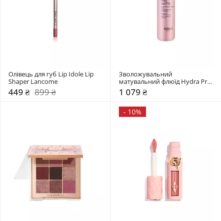
Олівець для губ Lip Idole Lip 
Зволожувальний 
Shaper Lancome
матувальний флюїд Hydra Pro 
Matte Kiko Milano
449 ₴
899 ₴
1 079 ₴
-
10%