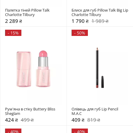
Палетка тіней Pillow Talk 
Блиск для губ Pillow Talk Big Lip 
Charlotte Tilbury
Charlotte Tilbury
2 289 ₴
1 790 ₴
1 989 ₴
-
15%
-
50%
Рум'яна в стіку Buttery Bliss 
Олівець для губ Lip Pencil 
Sheglam
M.A.C
424 ₴
499 ₴
409 ₴
819 ₴
-
40%
-
40%