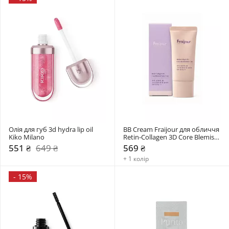
Олія для губ 3d hydra lip oil 
BB Cream Fraijour для обличчя 
Kiko Milano
Retin-Collagen 3D Core Blemish 
Balm
551 ₴
649 ₴
569 ₴
+ 1 колір
-
15%