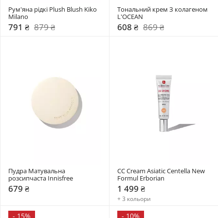
Рум'яна рідкі Plush Blush Kiko 
Тональний крем З колагеном 
Milano
L'OCEAN
791 ₴
879 ₴
608 ₴
869 ₴
Пудра Матувальна 
CC Cream Asiatic Centella New 
розсипчаста Innisfree
Formul Erborian
679 ₴
1 499 ₴
+ 3 кольори
-
15%
-
10%