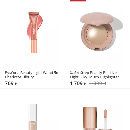
Рум'яна Beauty Light Wand 5ml 
Хайлайтер Beauty Positive 
Charlotte Tilbury
Light Silky Touch Highlighter 
Rare Beauty
769 ₴
1 709 ₴
1 899 ₴