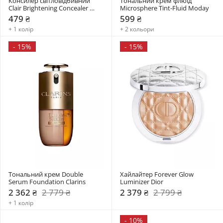
Консилер світловідбивний 
Тональний крем флюїд 
Clair Brightening Concealer 
Microsphere Tint-Fluid Moday
Paese
479 ₴
599 ₴
+ 1 колір
+ 2 кольори
-
15%
-
15%
Тональний крем Double 
Хайлайтер Forever Glow 
Serum Foundation Clarins
Luminizer Dior
2 362 ₴
2 779 ₴
2 379 ₴
2 799 ₴
+ 1 колір
-
10%