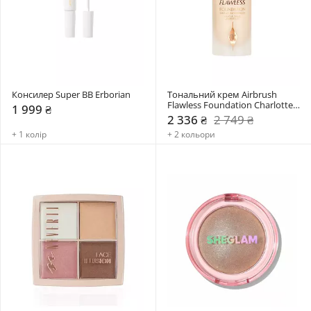
Консилер Super BB Erborian
Тональний крем Airbrush 
Flawless Foundation Charlotte 
1 999 ₴
Tilbury
2 336 ₴
2 749 ₴
+ 1 колір
+ 2 кольори