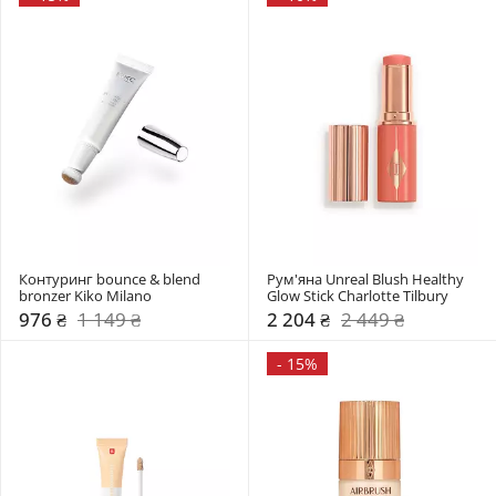
Контуринг bounce & blend 
Рум'яна Unreal Blush Healthy 
bronzer Kiko Milano
Glow Stick Charlotte Tilbury
976 ₴
1 149 ₴
2 204 ₴
2 449 ₴
-
15%