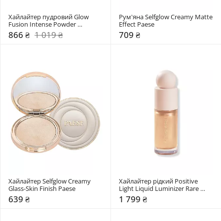
Хайлайтер пудровий Glow 
Рум'яна Selfglow Creamy Matte 
Fusion Intense Powder 
Effect Paese
Highlighter Kiko Milano
866 ₴
1 019 ₴
709 ₴
Хайлайтер Selfglow Creamy 
Хайлайтер рідкий Positive 
Glass-Skin Finish Paese
Light Liquid Luminizer Rare 
Beauty
639 ₴
1 799 ₴