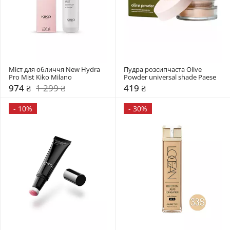
Міст для обличчя New Hydra 
Пудра розсипчаста Olive 
Pro Mist Kiko Milano
Powder universal shade Paese
974 ₴
1 299 ₴
419 ₴
-
10%
-
30%