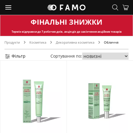
ФІНАЛЬНІ ЗНИЖКИ
Термін відправки
до 7 робочих днів, акція діє до закінчення акційних товарів
Продукти
Косметика
Декоративна косметика
Обличчя
Фільтр
Сортування по: