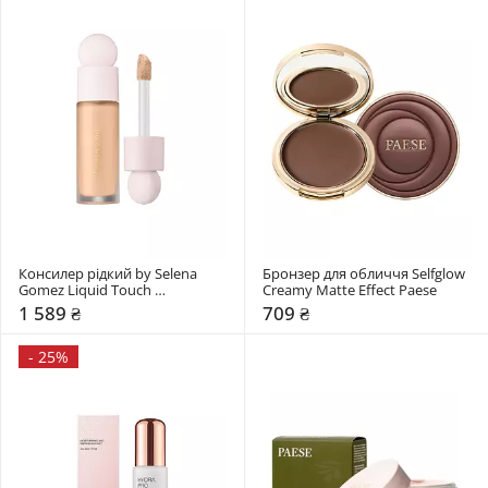
Консилер рідкий by Selena 
Бронзер для обличчя Selfglow 
Gomez Liquid Touch 
Creamy Matte Effect Paese
Brightening Concealer Rare 
1 589 ₴
709 ₴
Beauty
-
25%