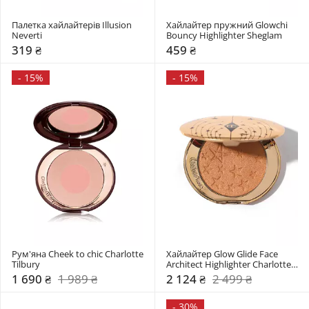
Палетка хайлайтерів Illusion 
Хайлайтер пружний Glowchi 
Neverti
Bouncy Highlighter Sheglam
319 ₴
459 ₴
-
15%
-
15%
Рум'яна Cheek to chic Charlotte 
Хайлайтер Glow Glide Face 
Tilbury
Architect Highlighter Charlotte 
Tilbury
1 690 ₴
1 989 ₴
2 124 ₴
2 499 ₴
-
30%