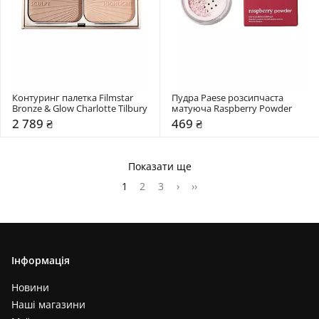
Контуринг палетка Filmstar 
Пудра Paese розсипчаста 
Bronze & Glow Charlotte Tilbury
матуюча Raspberry Powder
2 789 ₴
469 ₴
Показати ще
1
2
3
›
››
Інформація
Новини
Наші магазини