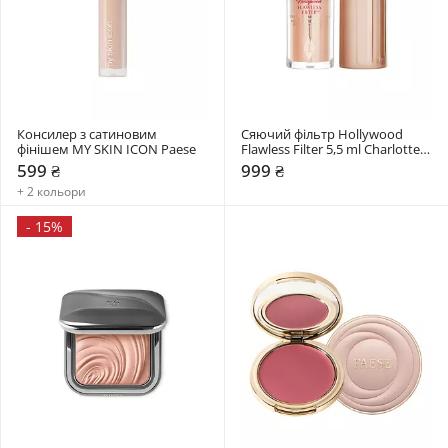
Консилер з сатиновим 
Сяючий фільтр Hollywood 
фінішем MY SKIN ICON Paese
Flawless Filter 5,5 ml Charlotte 
Tilbury
599 ₴
999 ₴
+ 2 кольори
-
15%