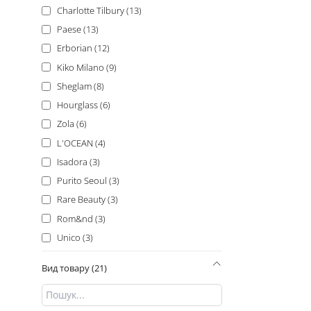
7 г (2)
Charlotte Tilbury (13)
9 гр (2)
Paese (13)
10,5 г (1)
Erborian (12)
11 мл (1)
Kiko Milano (9)
13.5 г (1)
Sheglam (8)
14 г (1)
Hourglass (6)
14 мл (1)
Zola (6)
15 г + 15 г (1)
L'OCEAN (4)
10 г (1)
Isadora (3)
16 г (1)
Purito Seoul (3)
1.5 мл (1)
Rare Beauty (3)
1 мл (1)
Rom&nd (3)
22 г (1)
Unico (3)
2,8 г (1)
Dior (2)
2.4 г (1)
Вид товару (21)
Fraijour (2)
2 мл (1)
Innisfree (2)
4,2 гр (1)