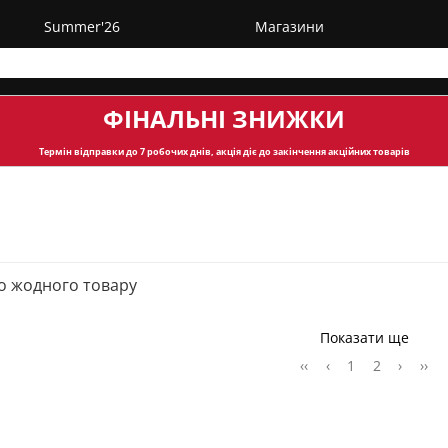
Summer'26
Магазини
ФІНАЛЬНІ ЗНИЖКИ
Термін відправки
до 7 робочих днів, акція діє до закінчення акційних товарів
о жодного товару
Показати ще
‹‹
‹
1
2
›
››