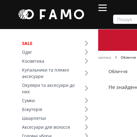
SALE
Одяг
Продукти
Косметика
Декоративна косметика
Обличчя
Косметика
Купальники та пляжні
Обличчя
Фільтр
аксесуари
Окуляри та аксесуари до
Не знайден
Ціна
них
Сумки
SALE
Біжутерія
Шкарпетки
Розмір (43)
Аксесуари для волосся
Головні убори