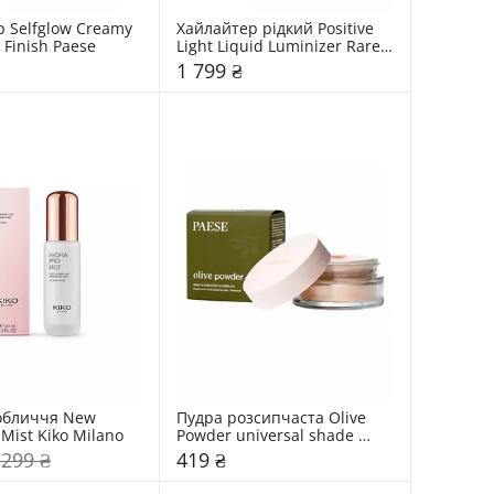
 Selfglow Creamy 
Хайлайтер рідкий Positive 
 Finish Paese
Light Liquid Luminizer Rare 
Beauty
1 799 ₴
обличчя New 
Пудра розсипчаста Olive 
 Mist Kiko Milano
Powder universal shade 
Paese
 299 ₴
419 ₴