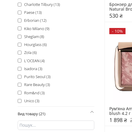
7 г (2)
Бронзер дл
Charlotte Tilbury (13)
Natural Br
9 гр (2)
Paese (13)
530 ₴
10,5 г (1)
Erborian (12)
11 мл (1)
Kiko Milano (9)
-
10%
13.5 г (1)
Sheglam (8)
14 г (1)
Hourglass (6)
14 мл (1)
Zola (6)
15 г + 15 г (1)
L'OCEAN (4)
10 г (1)
Isadora (3)
16 г (1)
Purito Seoul (3)
1.5 мл (1)
Rare Beauty (3)
1 мл (1)
Rom&nd (3)
22 г (1)
Unico (3)
2,8 г (1)
Рум'яна Amb
Dior (2)
blush 4.2 г
2.4 г (1)
Вид товару (21)
Fraijour (2)
1 898 ₴
2 мл (1)
Innisfree (2)
4,2 гр (1)