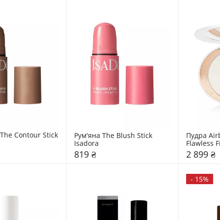
he Contour Stick 
Рум'яна The Blush Stick 
Пудра Air
Isadora
Flawless F
Tilbury
819 ₴
2 899 ₴
-
15%