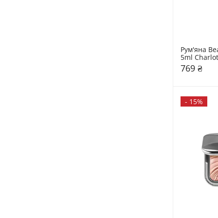
Рум'яна Be
5ml Charlot
769 ₴
-
15%