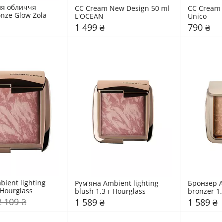
я обличчя 
СС Cream New Design 50 ml 
СС Cream w
onze Glow Zola
L'OCEAN
Unico
1 499 ₴
790 ₴
ient lighting 
Рум'яна Ambient lighting 
Бронзер A
 Hourglass
blush 1.3 г Hourglass
bronzer 1.
2 109 ₴
1 589 ₴
1 589 ₴