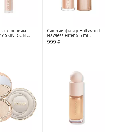
з сатиновим 
Сяючий фільтр Hollywood 
Y SKIN ICON 
Flawless Filter 5,5 ml 
Charlotte Tilbury
999 ₴
и