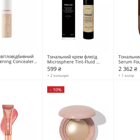
вітловідбивний 
Тональний крем флюїд 
Тональний
tening Concealer 
Microsphere Tint-Fluid 
Serum Fou
Moday
599 ₴
2 362 ₴
+ 2 кольори
+ 1 колір
-
10%