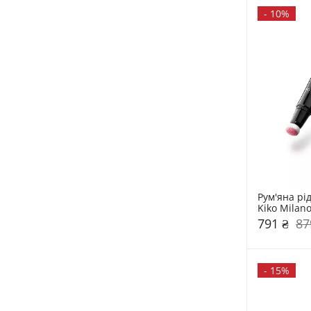
-
10%
Рум'яна рід
Kiko Milan
791 ₴
87
-
15%