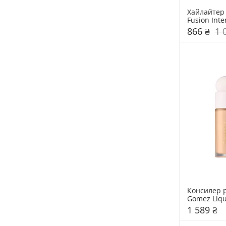
Хайлайтер 
Fusion Inte
Highlighter
866 ₴
1 
Консилер р
Gomez Liqu
Brightening
1 589 ₴
Beauty