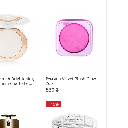
brush Brightening 
Рум'яна Velvet Blush Glow 
inish Charlotte 
Zola
530 ₴
-
15%