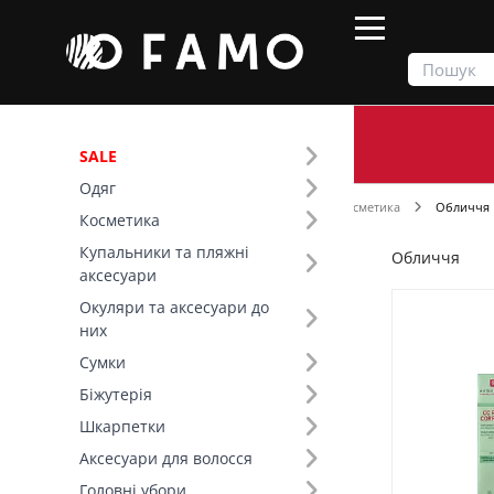
SALE
Одяг
Продукти
Косметика
Декоративна косметика
Обличчя
Косметика
Купальники та пляжні
Обличчя
Фільтр
аксесуари
Окуляри та аксесуари до
Ціна
них
Сумки
SALE
Біжутерія
Шкарпетки
Розмір (43)
Аксесуари для волосся
Головні убори