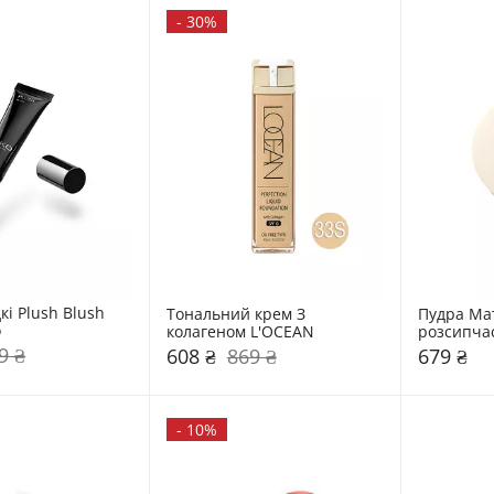
-
30%
кі Plush Blush 
Тональний крем З 
Пудра Мат
o
колагеном L'OCEAN
розсипчас
9 ₴
608 ₴
869 ₴
679 ₴
-
10%