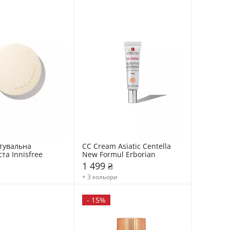
увальна 
CC Cream Asiatic Centella 
та Innisfree
New Formul Erborian
1 499 ₴
+ 3 кольори
-
15%