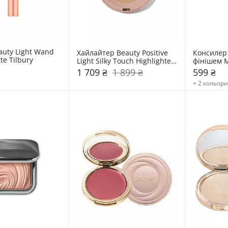
auty Light Wand 
Хайлайтер Beauty Positive 
Консилер 
te Tilbury
Light Silky Touch Highlighter 
фінішем M
Rare Beauty
Paese
1 709 ₴
1 899 ₴
599 ₴
+ 2 кольор