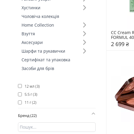
15 мл (9)
Хустинки
30 мл (9)
Чоловіча колекція
50 мл (6)
Home Collection
6 гр (6)
CC Cream R
Взуття
40 мл (5)
FORMUL 40 
Аксесуари
2 699 ₴
8 г (5)
Шарфи та рукавички
10 г (4)
Сертифікат та упаковка
45 мл (4)
Засоби для брів
5 г (4)
10 мл (3)
12 мл (3)
5.5 г (3)
11 г (2)
1.3 г (2)
Бренд (22)
5,2 мл (2)
5 мл (2)