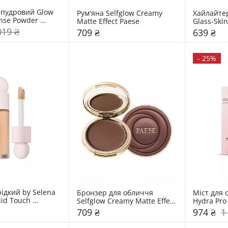
пудровий Glow 
Рум'яна Selfglow Creamy 
Хайлайтер
nse Powder 
Matte Effect Paese
Glass-Skin
 Kiko Milano
019 ₴
709 ₴
639 ₴
-
25%
ідкий by Selena 
Бронзер для обличчя 
Міст для 
id Touch 
Selfglow Creamy Matte Effect 
Hydra Pro
 Concealer Rare 
Paese
709 ₴
974 ₴
1