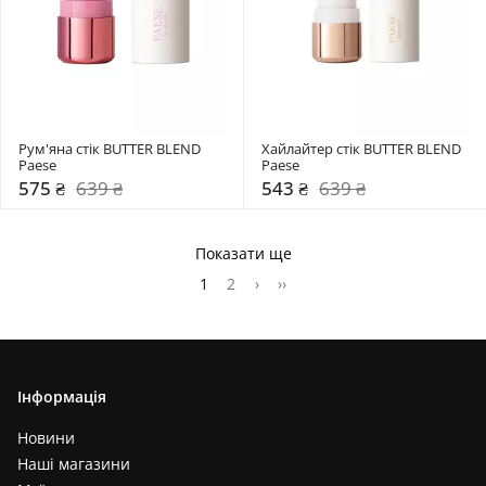
Рум'яна стік BUTTER BLEND 
Хайлайтер стік BUTTER BLEND 
Paese
Paese
575 ₴
639 ₴
543 ₴
639 ₴
Показати ще
1
2
›
››
Інформація
Новини
Наші магазини