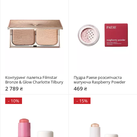
Контуринг палетка Filmstar 
Пудра Paese розсипчаста 
Bronze & Glow Charlotte Tilbury
матуюча Raspberry Powder
2 789 ₴
469 ₴
-
10%
-
15%