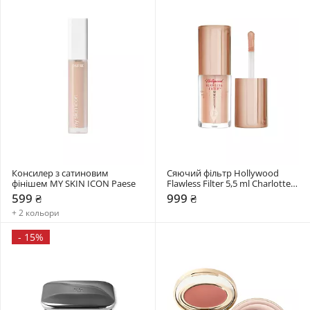
Консилер з сатиновим 
Сяючий фільтр Hollywood 
фінішем MY SKIN ICON Paese
Flawless Filter 5,5 ml Charlotte 
Tilbury
599 ₴
999 ₴
+ 2 кольори
-
15%