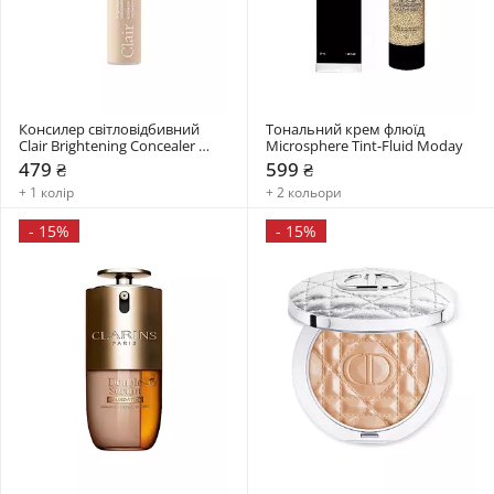
Консилер світловідбивний 
Тональний крем флюїд 
Clair Brightening Concealer 
Microsphere Tint-Fluid Moday
Paese
479 ₴
599 ₴
+ 1 колір
+ 2 кольори
-
15%
-
15%