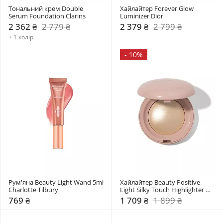
Тональний крем Double 
Хайлайтер Forever Glow 
Serum Foundation Clarins
Luminizer Dior
2 362 ₴
2 779 ₴
2 379 ₴
2 799 ₴
+ 1 колір
-
10%
Рум'яна Beauty Light Wand 5ml 
Хайлайтер Beauty Positive 
Charlotte Tilbury
Light Silky Touch Highlighter 
Rare Beauty
769 ₴
1 709 ₴
1 899 ₴