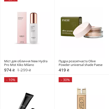
Міст для обличчя New Hydra 
Пудра розсипчаста Olive 
Pro Mist Kiko Milano
Powder universal shade Paese
974 ₴
1 299 ₴
419 ₴
-
10%
-
30%