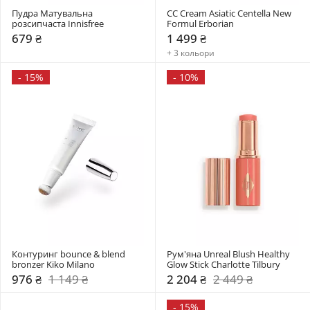
Пудра Матувальна 
CC Cream Asiatic Centella New 
розсипчаста Innisfree
Formul Erborian
679 ₴
1 499 ₴
+ 3 кольори
-
15%
-
10%
Контуринг bounce & blend 
Рум'яна Unreal Blush Healthy 
bronzer Kiko Milano
Glow Stick Charlotte Tilbury
976 ₴
1 149 ₴
2 204 ₴
2 449 ₴
-
15%