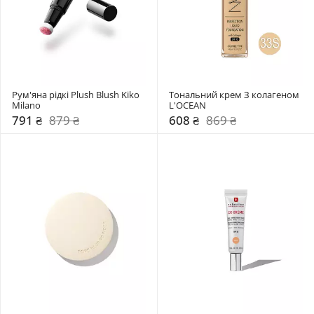
Рум'яна рідкі Plush Blush Kiko 
Тональний крем З колагеном 
Milano
L'OCEAN
791 ₴
879 ₴
608 ₴
869 ₴