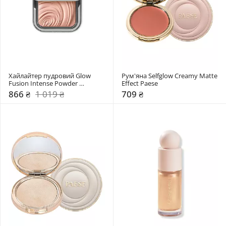
Хайлайтер пудровий Glow 
Рум'яна Selfglow Creamy Matte 
Fusion Intense Powder 
Effect Paese
Highlighter Kiko Milano
866 ₴
1 019 ₴
709 ₴