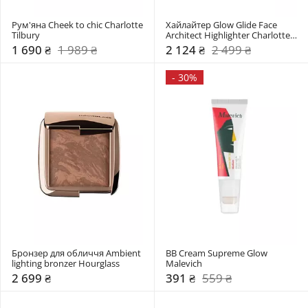
Рум'яна Cheek to chic Charlotte 
Хайлайтер Glow Glide Face 
Tilbury
Architect Highlighter Charlotte 
Tilbury
1 690 ₴
1 989 ₴
2 124 ₴
2 499 ₴
-
30%
Бронзер для обличчя Ambient 
BB Cream Supreme Glow 
lighting bronzer Hourglass
Malevich
2 699 ₴
391 ₴
559 ₴