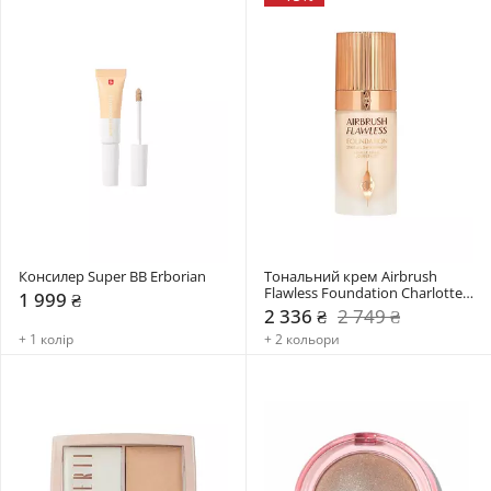
Консилер Super BB Erborian
Тональний крем Airbrush 
Flawless Foundation Charlotte 
1 999 ₴
Tilbury
2 336 ₴
2 749 ₴
+ 1 колір
+ 2 кольори