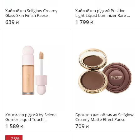
Хайлайтер Selfglow Creamy 
Хайлайтер рідкий Positive 
Glass-Skin Finish Paese
Light Liquid Luminizer Rare 
Beauty
639 ₴
1 799 ₴
Консилер рідкий by Selena 
Бронзер для обличчя Selfglow 
Gomez Liquid Touch 
Creamy Matte Effect Paese
Brightening Concealer Rare 
1 589 ₴
709 ₴
Beauty
-
25%