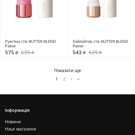
Рум'яна стік BUTTER BLEND 
Хайлайтер стік BUTTER BLEND 
Paese
Paese
575 ₴
639 ₴
543 ₴
639 ₴
Показати ще
1
2
›
››
Інформація
Новини
Наші магазини