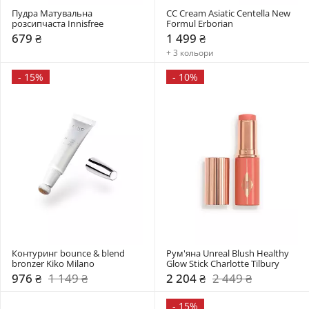
Пудра Матувальна 
CC Cream Asiatic Centella New 
розсипчаста Innisfree
Formul Erborian
679 ₴
1 499 ₴
+ 3 кольори
-
15%
-
10%
Контуринг bounce & blend 
Рум'яна Unreal Blush Healthy 
bronzer Kiko Milano
Glow Stick Charlotte Tilbury
976 ₴
1 149 ₴
2 204 ₴
2 449 ₴
-
15%