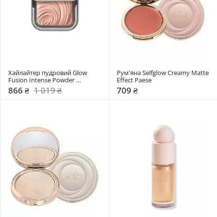
Хайлайтер пудровий Glow 
Рум'яна Selfglow Creamy Matte 
Fusion Intense Powder 
Effect Paese
Highlighter Kiko Milano
866 ₴
1 019 ₴
709 ₴