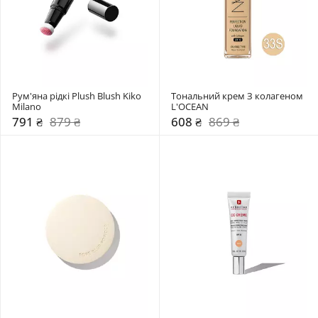
Рум'яна рідкі Plush Blush Kiko 
Тональний крем З колагеном 
Milano
L'OCEAN
791 ₴
879 ₴
608 ₴
869 ₴