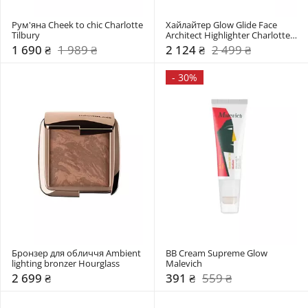
Рум'яна Cheek to chic Charlotte 
Хайлайтер Glow Glide Face 
Tilbury
Architect Highlighter Charlotte 
Tilbury
1 690 ₴
1 989 ₴
2 124 ₴
2 499 ₴
-
30%
Бронзер для обличчя Ambient 
BB Cream Supreme Glow 
lighting bronzer Hourglass
Malevich
2 699 ₴
391 ₴
559 ₴