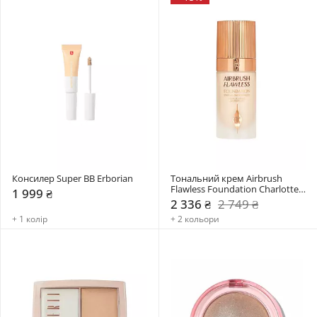
Консилер Super BB Erborian
Тональний крем Airbrush 
Flawless Foundation Charlotte 
1 999 ₴
Tilbury
2 336 ₴
2 749 ₴
+ 1 колір
+ 2 кольори