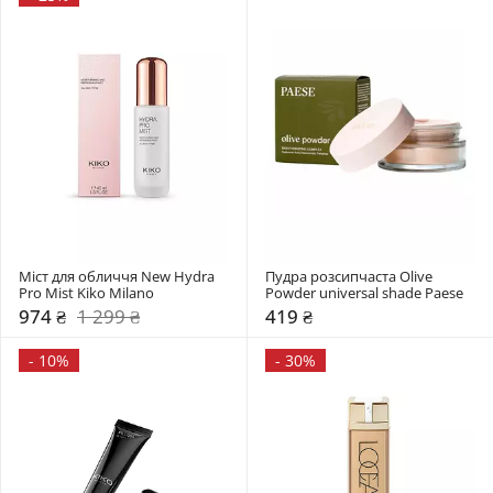
Міст для обличчя New Hydra 
Пудра розсипчаста Olive 
Pro Mist Kiko Milano
Powder universal shade Paese
974 ₴
1 299 ₴
419 ₴
-
10%
-
30%