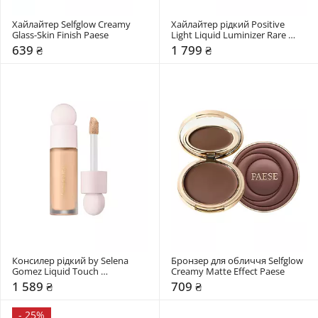
Хайлайтер Selfglow Creamy 
Хайлайтер рідкий Positive 
Glass-Skin Finish Paese
Light Liquid Luminizer Rare 
Beauty
639 ₴
1 799 ₴
Консилер рідкий by Selena 
Бронзер для обличчя Selfglow 
Gomez Liquid Touch 
Creamy Matte Effect Paese
Brightening Concealer Rare 
1 589 ₴
709 ₴
Beauty
-
25%