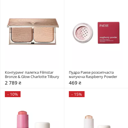
Контуринг палетка Filmstar 
Пудра Paese розсипчаста 
Bronze & Glow Charlotte Tilbury
матуюча Raspberry Powder
2 789 ₴
469 ₴
-
10%
-
15%