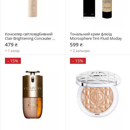
Консилер світловідбивний 
Тональний крем флюїд 
Clair Brightening Concealer 
Microsphere Tint-Fluid Moday
Paese
479 ₴
599 ₴
+ 1 колір
+ 2 кольори
-
15%
-
15%