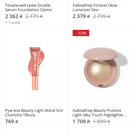
Тональний крем Double 
Хайлайтер Forever Glow 
Serum Foundation Clarins
Luminizer Dior
2 362 ₴
2 779 ₴
2 379 ₴
2 799 ₴
+ 1 колір
-
10%
Рум'яна Beauty Light Wand 5ml 
Хайлайтер Beauty Positive 
Charlotte Tilbury
Light Silky Touch Highlighter 
Rare Beauty
769 ₴
1 709 ₴
1 899 ₴