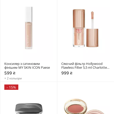
Консилер з сатиновим 
Сяючий фільтр Hollywood 
фінішем MY SKIN ICON Paese
Flawless Filter 5,5 ml Charlotte 
Tilbury
599 ₴
999 ₴
+ 2 кольори
-
15%