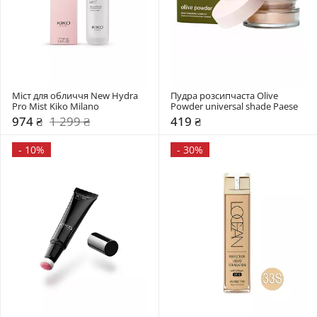
Міст для обличчя New Hydra 
Пудра розсипчаста Olive 
Pro Mist Kiko Milano
Powder universal shade Paese
974 ₴
1 299 ₴
419 ₴
-
10%
-
30%