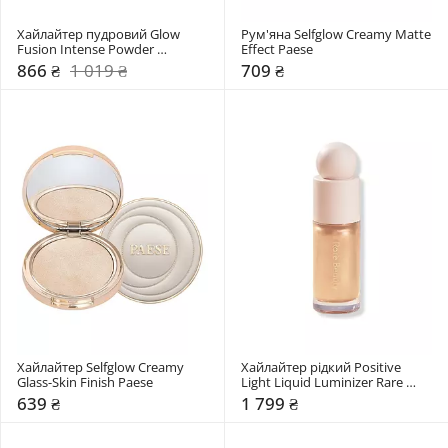
Хайлайтер пудровий Glow 
Рум'яна Selfglow Creamy Matte 
Fusion Intense Powder 
Effect Paese
Highlighter Kiko Milano
866 ₴
1 019 ₴
709 ₴
Хайлайтер Selfglow Creamy 
Хайлайтер рідкий Positive 
Glass-Skin Finish Paese
Light Liquid Luminizer Rare 
Beauty
639 ₴
1 799 ₴