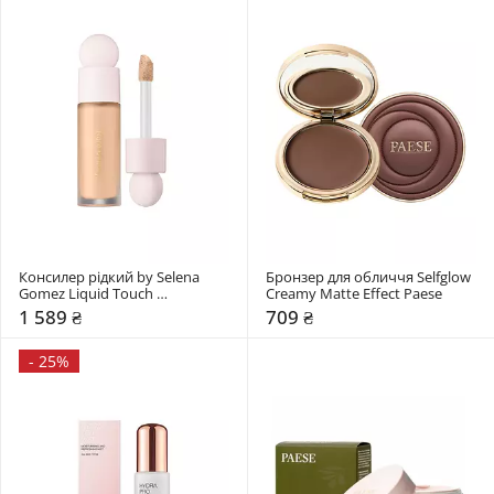
Консилер рідкий by Selena 
Бронзер для обличчя Selfglow 
Gomez Liquid Touch 
Creamy Matte Effect Paese
Brightening Concealer Rare 
1 589 ₴
709 ₴
Beauty
-
25%