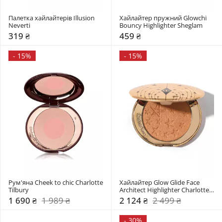
Палетка хайлайтерів Illusion 
Хайлайтер пружний Glowchi 
Neverti
Bouncy Highlighter Sheglam
319 ₴
459 ₴
-
15%
-
15%
Рум'яна Cheek to chic Charlotte 
Хайлайтер Glow Glide Face 
Tilbury
Architect Highlighter Charlotte 
Tilbury
1 690 ₴
1 989 ₴
2 124 ₴
2 499 ₴
-
30%