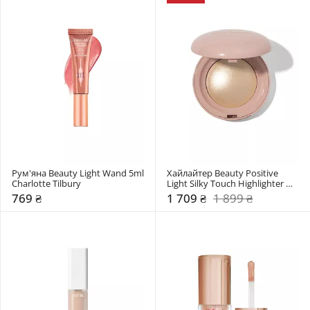
Рум'яна Beauty Light Wand 5ml 
Хайлайтер Beauty Positive 
Charlotte Tilbury
Light Silky Touch Highlighter 
Rare Beauty
769 ₴
1 709 ₴
1 899 ₴