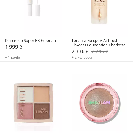
Консилер Super BB Erborian
Тональний крем Airbrush 
Flawless Foundation Charlotte 
1 999 ₴
Tilbury
2 336 ₴
2 749 ₴
+ 1 колір
+ 2 кольори