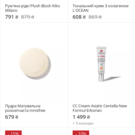
Рум'яна рідкі Plush Blush Kiko 
Тональний крем З колагеном 
Milano
L'OCEAN
791 ₴
879 ₴
608 ₴
869 ₴
Пудра Матувальна 
CC Cream Asiatic Centella New 
розсипчаста Innisfree
Formul Erborian
679 ₴
1 499 ₴
+ 3 кольори
-
15%
-
10%