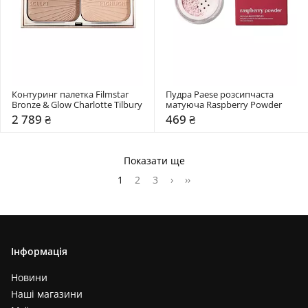
Контуринг палетка Filmstar 
Пудра Paese розсипчаста 
Bronze & Glow Charlotte Tilbury
матуюча Raspberry Powder
2 789 ₴
469 ₴
Показати ще
1
2
3
›
››
Інформація
Новини
Наші магазини