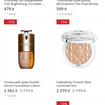
Консилер світловідбивний 
Тональний крем флюїд 
Clair Brightening Concealer 
Microsphere Tint-Fluid Moday
Paese
479 ₴
599 ₴
+ 1 колір
+ 2 кольори
-
15%
-
15%
Тональний крем Double 
Хайлайтер Forever Glow 
Serum Foundation Clarins
Luminizer Dior
2 362 ₴
2 779 ₴
2 379 ₴
2 799 ₴
+ 1 колір
-
10%