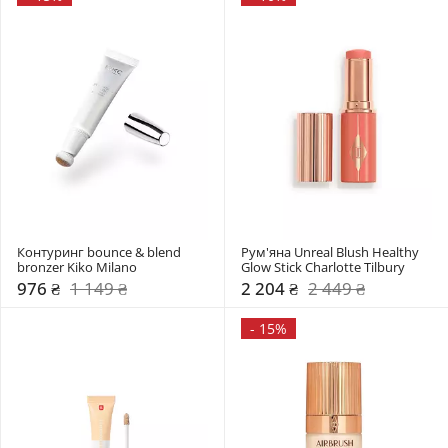
Контуринг bounce & blend 
Рум'яна Unreal Blush Healthy 
bronzer Kiko Milano
Glow Stick Charlotte Tilbury
976 ₴
1 149 ₴
2 204 ₴
2 449 ₴
-
15%