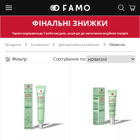
ФІНАЛЬНІ ЗНИЖКИ
Термін відправки
до 7 робочих днів, акція діє до закінчення акційних товарів
Продукти
Косметика
Декоративна косметика
Обличчя
Фільтр
Сортування по: