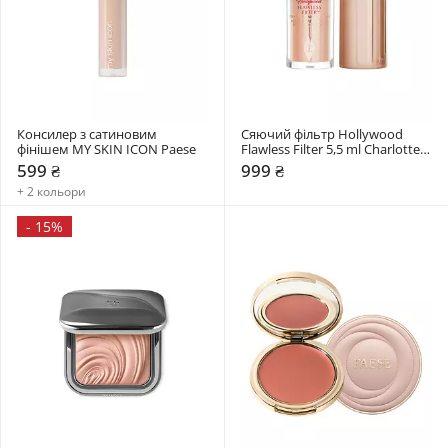
Консилер з сатиновим 
Сяючий фільтр Hollywood 
фінішем MY SKIN ICON Paese
Flawless Filter 5,5 ml Charlotte 
Tilbury
599 ₴
999 ₴
+ 2 кольори
-
15%