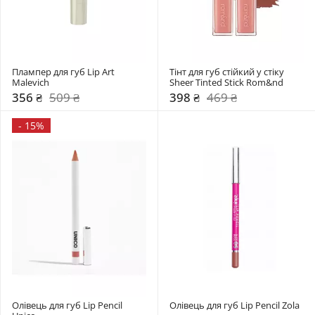
Плампер для губ Lip Art 
Тінт для губ стійкий у стіку 
Malevich
Sheer Tinted Stick Rom&nd 
356 ₴
509 ₴
398 ₴
469 ₴
-
15%
Олівець для губ Lip Pencil 
Олівець для губ Lip Pencil Zola