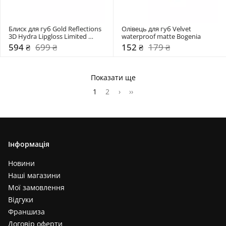
Блиск для губ Gold Reflections 
Олівець для губ Velvet 
3D Hydra Lipgloss Limited 
waterproof matte Bogenia
Edition Kiko Milano
594 ₴
699 ₴
152 ₴
179 ₴
Показати ще
1
2
›
››
Інформація
Новини
Наші магазини
Мої замовлення
Відгуки
Франшиза
Договір оферти