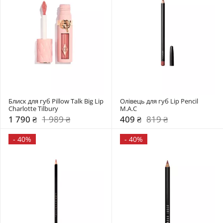
Блиск для губ Pillow Talk Big Lip 
Олівець для губ Lip Pencil 
Charlotte Tilbury
M.A.C
1 790 ₴
1 989 ₴
409 ₴
819 ₴
-
40%
-
40%