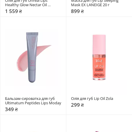
Олія для губ Unreal Lips 
Маска для губ Lip Sleeping 
Healthy Glow Nectar Oil 
Mask EX LANEIGE 20 г
Charlotte Tilbury
1 559 ₴
899 ₴
Бальзам-сироватка для губ 
Олія для губ Lip Oil Zola
Ultimatum Peptides Lips Moday
299 ₴
349 ₴