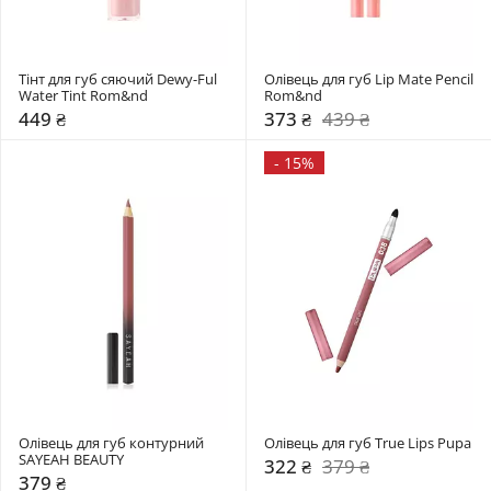
Тінт для губ сяючий Dewy-Ful 
Олівець для губ Lip Mate Pencil 
Water Tint Rom&nd 
Rom&nd 
449 ₴
373 ₴
439 ₴
-
15%
Олівець для губ контурний 
Олівець для губ True Lips Pupa
SAYEAH BEAUTY
322 ₴
379 ₴
379 ₴