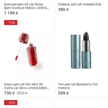
Бальзам для губ Lip Glowy 
Олівець для губ гелевий Zola
Balm Stardust Edition LANEIGE 
380 ₴
10 г
1 199 ₴
-
15%
Блиск для губ Flirt Alert 3D 
Тінт для губ Blackberry Tint 
Hydra Lip Gloss Limited Edition 
Hedonic
Kiko Milano
730 ₴
859 ₴
599 ₴
-
25%