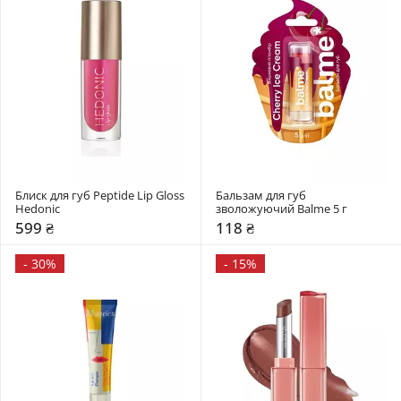
Блиск для губ Peptide Lip Gloss 
Бальзам для губ 
Hedonic
зволожуючий Balme 5 г
599 ₴
118 ₴
-
30%
-
15%