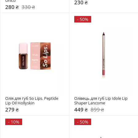
Unico
230 ₴
280 ₴
330 ₴
-
50%
Олія для губ So Lips. Peptide 
Олівець для губ Lip Idole Lip 
Lip Oil Hollyskin
Shaper Lancome
279 ₴
449 ₴
899 ₴
-
10%
-
50%