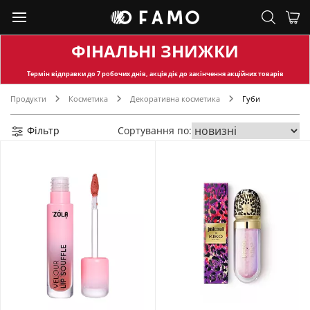
ФІНАЛЬНІ ЗНИЖКИ
Термін відправки
до 7 робочих днів, акція діє до закінчення акційних товарів
Продукти
Косметика
Декоративна косметика
Губи
Фільтр
Сортування по: