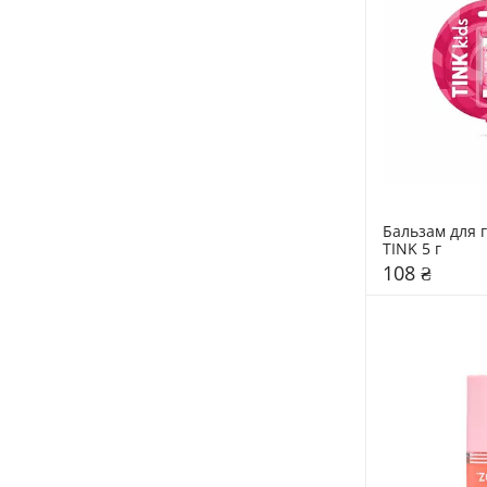
Бальзам для г
TINK 5 г
108 ₴