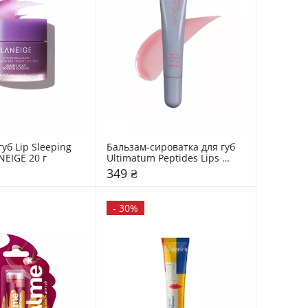
уб Lip Sleeping 
Бальзам-сироватка для губ 
NEIGE 20 г
Ultimatum Peptides Lips 
Moday
349 ₴
-
30%