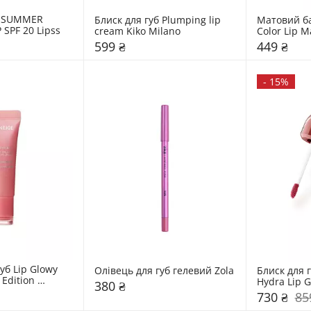
б SUMMER 
Блиск для губ Plumping lip 
Матовий ба
SPF 20 Lipss
cream Kiko Milano
599 ₴
449 ₴
-
15%
уб Lip Glowy 
Олівець для губ гелевий Zola
Блиск для гу
Edition 
Hydra Lip G
380 ₴
Edition Kik
730 ₴
85