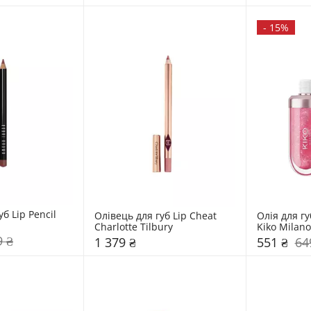
-
15%
б Lip Pencil 
Олівець для губ Lip Cheat 
Олія для губ
Charlotte Tilbury
Kiko Milano
9 ₴
1 379 ₴
551 ₴
64