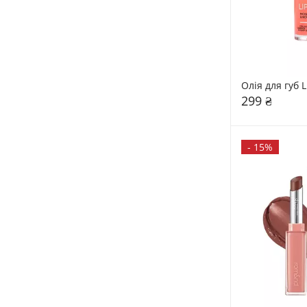
Олія для губ L
299 ₴
-
15%