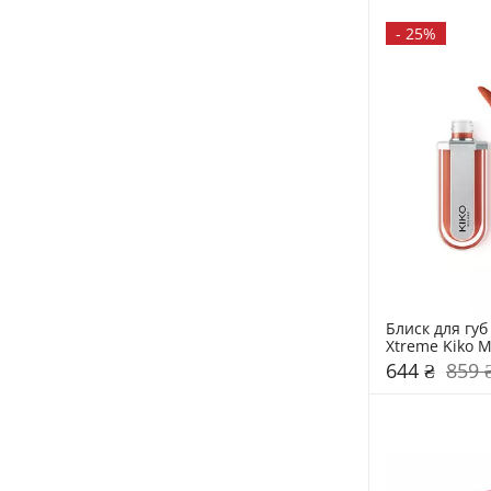
-
25%
Блиск для губ
Xtreme Kiko M
644 ₴
859 