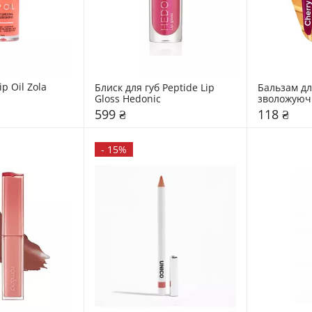
ip Oil Zola
Блиск для губ Peptide Lip 
Бальзам для
Gloss Hedonic
зволожуючи
599 ₴
118 ₴
-
15%