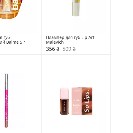
 губ 
Плампер для губ Lip Art 
й Balme 5 г
Malevich
356 ₴
509 ₴