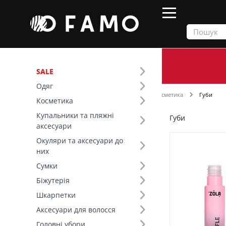
SALE
Одяг
Продукти
Косметика
Декоративна косметика
Губи
Косметика
Купальники та пляжні
Губи
Фільтр
аксесуари
Окуляри та аксесуари до
Ціна
них
Сумки
SALE
Біжутерія
Шкарпетки
Вид товару (12)
Аксесуари для волосся
Головні убори