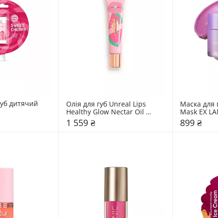
уб дитячий 
Олія для губ Unreal Lips 
Маска для г
Healthy Glow Nectar Oil 
Mask EX LA
Charlotte Tilbury
1 559 ₴
899 ₴