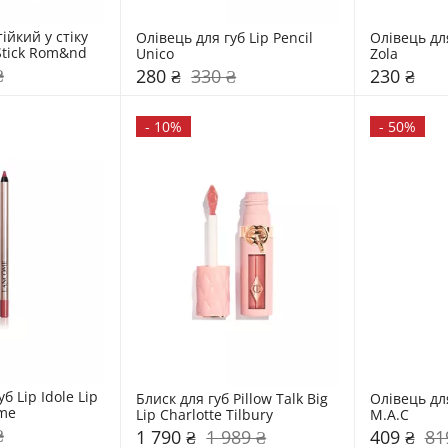
ійкий у стіку 
Олівець для губ Lip Pencil 
Олівець для
Sheer Tinted Stick Rom&nd 
Unico
Zola
₴
280 ₴
330 ₴
230 ₴
-
10%
-
50%
б Lip Idole Lip 
Блиск для губ Pillow Talk Big 
Олівець для
me
Lip Charlotte Tilbury
M.A.C
₴
1 790 ₴
1 989 ₴
409 ₴
81