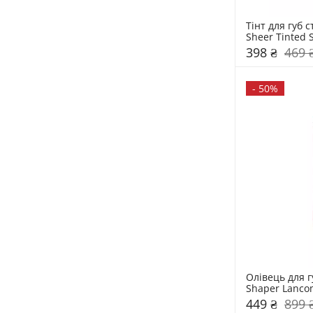
Тінт для губ ст
398 ₴
469 
-
50%
Олівець для гу
Shaper Lanco
449 ₴
899 