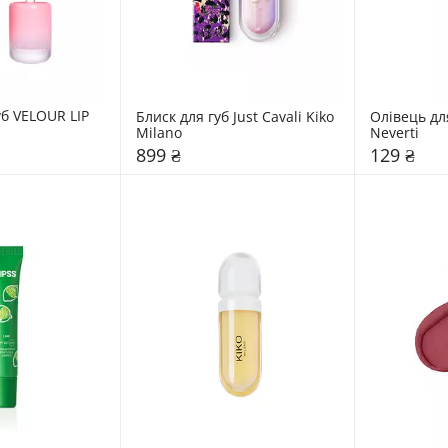
б VELOUR LIP 
Блиск для губ Just Cavali Kiko 
Олівець для
Milano
Neverti
899 ₴
129 ₴