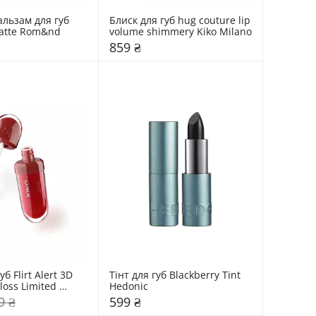
льзам для губ 
Блиск для губ hug couture lip 
Color Lip Matte Rom&nd 
volume shimmery Kiko Milano
859 ₴
б Flirt Alert 3D 
Тінт для губ Blackberry Tint 
loss Limited 
Hedonic
o Milano
9 ₴
599 ₴