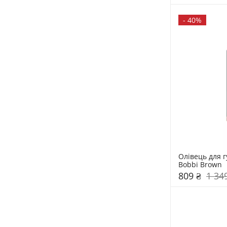
-
40%
Олівець для гу
Bobbi Brown
809 ₴
1 34