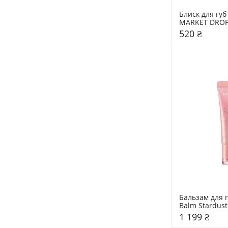
Блиск для гу
MARKET DROP 
520 ₴
Бальзам для г
Balm Stardust 
LANEIGE 10 г
1 199 ₴