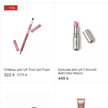
-
15%
Олівець для губ True Lips Pupa
Бальзам для губ Coloured 
Balm Kiko Milano
322 ₴
379 ₴
449 ₴