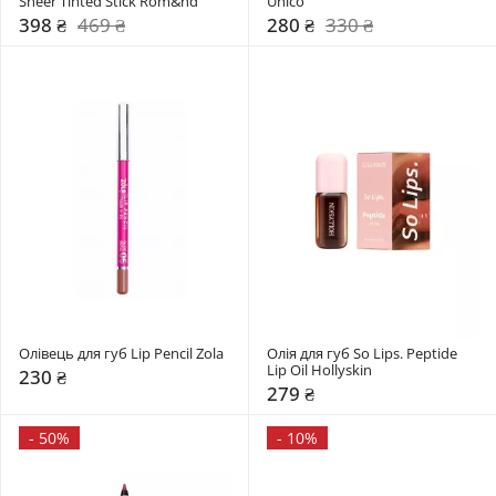
Sheer Tinted Stick Rom&nd 
Unico
398 ₴
469 ₴
280 ₴
330 ₴
Олівець для губ Lip Pencil Zola
Олія для губ So Lips. Peptide 
Lip Oil Hollyskin
230 ₴
279 ₴
-
50%
-
10%