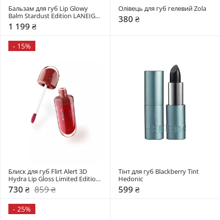
Бальзам для губ Lip Glowy 
Олівець для губ гелевий Zola
Balm Stardust Edition LANEIGE 
380 ₴
10 г
1 199 ₴
-
15%
Блиск для губ Flirt Alert 3D 
Тінт для губ Blackberry Tint 
Hydra Lip Gloss Limited Edition 
Hedonic
Kiko Milano
730 ₴
859 ₴
599 ₴
-
25%