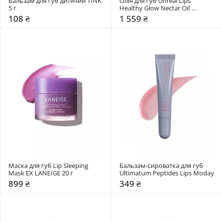
Бальзам для губ дитячий TINK 
Олія для губ Unreal Lips 
5 г
Healthy Glow Nectar Oil 
Charlotte Tilbury
108 ₴
1 559 ₴
Маска для губ Lip Sleeping 
Бальзам-сироватка для губ 
Mask EX LANEIGE 20 г
Ultimatum Peptides Lips Moday
899 ₴
349 ₴