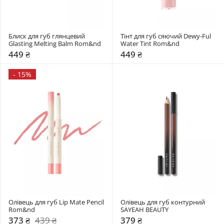
Блиск для губ глянцевий 
Тінт для губ сяючий Dewy-Ful 
Glasting Melting Balm Rom&nd 
Water Tint Rom&nd 
449 ₴
449 ₴
-
15%
Олівець для губ Lip Mate Pencil 
Олівець для губ контурний 
Rom&nd 
SAYEAH BEAUTY
373 ₴
439 ₴
379 ₴