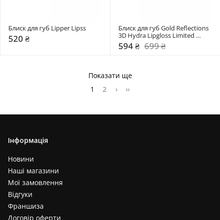
Блиск для губ Lipper Lipss
Блиск для губ Gold Reflections 
3D Hydra Lipgloss Limited 
520 ₴
Edition Kiko Milano
594 ₴
699 ₴
Показати ще
1
2
›
››
Інформація
Новини
Наші магазини
Мої замовлення
Відгуки
Франшиза
Договір оферти