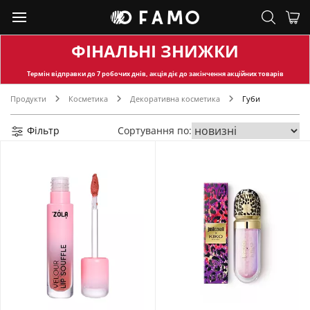
ФІНАЛЬНІ ЗНИЖКИ
Термін відправки
до 7 робочих днів, акція діє до закінчення акційних товарів
Продукти
Косметика
Декоративна косметика
Губи
Фільтр
Сортування по: