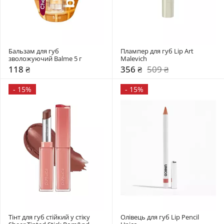
Бальзам для губ 
Плампер для губ Lip Art 
зволожуючий Balme 5 г
Malevich
118 ₴
356 ₴
509 ₴
-
15%
-
15%
Тінт для губ стійкий у стіку 
Олівець для губ Lip Pencil 