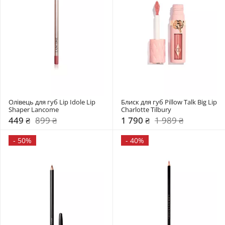
Олівець для губ Lip Idole Lip 
Блиск для губ Pillow Talk Big Lip 
Shaper Lancome
Charlotte Tilbury
449 ₴
899 ₴
1 790 ₴
1 989 ₴
-
50%
-
40%