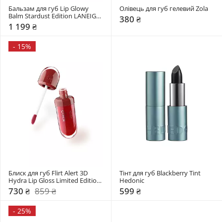
Бальзам для губ Lip Glowy 
Олівець для губ гелевий Zola
Balm Stardust Edition LANEIGE 
380 ₴
10 г
1 199 ₴
-
15%
Блиск для губ Flirt Alert 3D 
Тінт для губ Blackberry Tint 
Hydra Lip Gloss Limited Edition 
Hedonic
Kiko Milano
730 ₴
859 ₴
599 ₴
-
25%