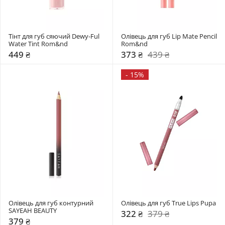
Тінт для губ сяючий Dewy-Ful 
Олівець для губ Lip Mate Pencil 
Water Tint Rom&nd 
Rom&nd 
449 ₴
373 ₴
439 ₴
-
15%
Олівець для губ контурний 
Олівець для губ True Lips Pupa
SAYEAH BEAUTY
322 ₴
379 ₴
379 ₴