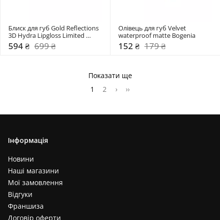
Блиск для губ Gold Reflections 
Олівець для губ Velvet 
3D Hydra Lipgloss Limited 
waterproof matte Bogenia
Edition Kiko Milano
594 ₴
699 ₴
152 ₴
179 ₴
Показати ще
1
2
›
››
Інформація
Новини
Наші магазини
Мої замовлення
Відгуки
Франшиза
Договір оферти