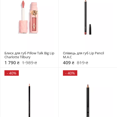
Блиск для губ Pillow Talk Big Lip 
Олівець для губ Lip Pencil 
Charlotte Tilbury
M.A.C
1 790 ₴
1 989 ₴
409 ₴
819 ₴
-
40%
-
40%