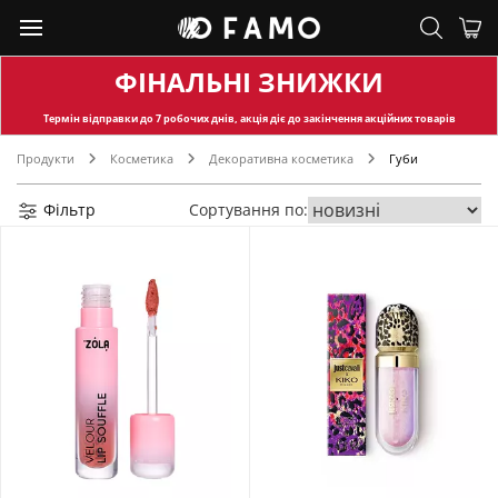
ФІНАЛЬНІ ЗНИЖКИ
Термін відправки
до 7 робочих днів, акція діє до закінчення акційних товарів
Продукти
Косметика
Декоративна косметика
Губи
Фільтр
Сортування по: