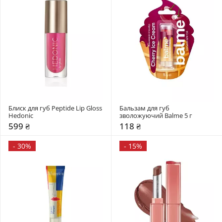
Блиск для губ Peptide Lip Gloss 
Бальзам для губ 
Hedonic
зволожуючий Balme 5 г
599 ₴
118 ₴
-
30%
-
15%