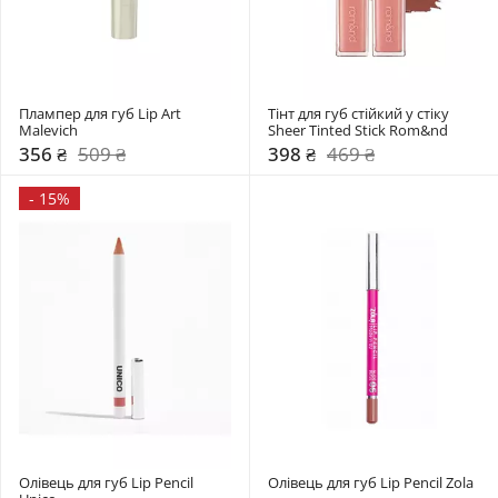
Плампер для губ Lip Art 
Тінт для губ стійкий у стіку 
Malevich
Sheer Tinted Stick Rom&nd 
356 ₴
509 ₴
398 ₴
469 ₴
-
15%
Олівець для губ Lip Pencil 
Олівець для губ Lip Pencil Zola