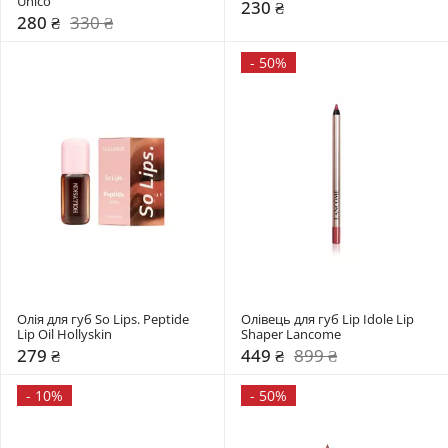
Unico
230 ₴
280 ₴
330 ₴
-
50%
Олія для губ So Lips. Peptide 
Олівець для губ Lip Idole Lip 
Lip Oil Hollyskin
Shaper Lancome
279 ₴
449 ₴
899 ₴
-
10%
-
50%