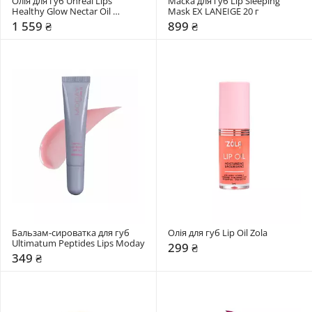
Олія для губ Unreal Lips 
Маска для губ Lip Sleeping 
Healthy Glow Nectar Oil 
Mask EX LANEIGE 20 г
Charlotte Tilbury
1 559 ₴
899 ₴
Бальзам-сироватка для губ 
Олія для губ Lip Oil Zola
Ultimatum Peptides Lips Moday
299 ₴
349 ₴