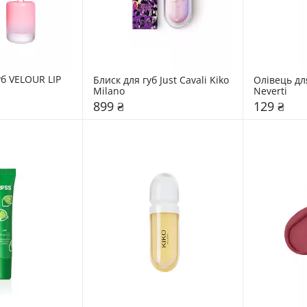
б VELOUR LIP 
Блиск для губ Just Cavali Kiko 
Олівець для
Milano
Neverti
899 ₴
129 ₴