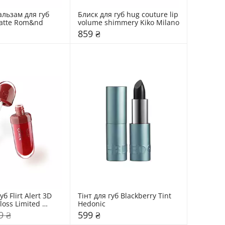
льзам для губ 
Блиск для губ hug couture lip 
Color Lip Matte Rom&nd 
volume shimmery Kiko Milano
859 ₴
б Flirt Alert 3D 
Тінт для губ Blackberry Tint 
loss Limited 
Hedonic
o Milano
9 ₴
599 ₴