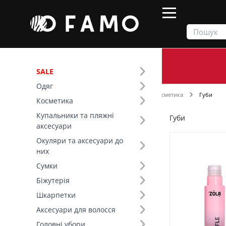
SALE
Одяг
Продукти
Косметика
Декоративна косметика
Губи
Косметика
Купальники та пляжні
Губи
Фільтр
аксесуари
Окуляри та аксесуари до
Ціна
них
Сумки
SALE
Біжутерія
Шкарпетки
Вид товару (11)
Аксесуари для волосся
Головні убори