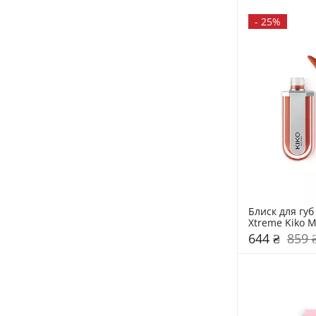
-
25%
Блиск для губ
Xtreme Kiko M
644 ₴
859 