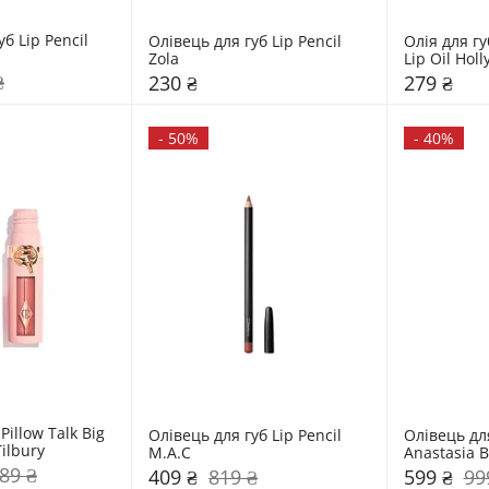
б Lip Pencil 
Олівець для губ Lip Pencil 
Олія для губ
Zola
Lip Oil Holl
₴
230 ₴
279 ₴
-
50%
-
40%
illow Talk Big 
Олівець для губ Lip Pencil 
Олівець для
Tilbury
M.A.C
Anastasia B
89 ₴
409 ₴
819 ₴
599 ₴
99