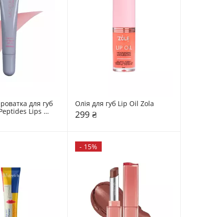
роватка для губ 
Олія для губ Lip Oil Zola
eptides Lips 
299 ₴
-
15%