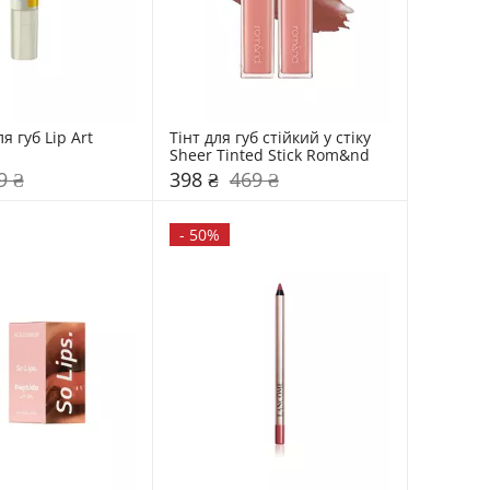
 губ Lip Art 
Тінт для губ стійкий у стіку 
Sheer Tinted Stick Rom&nd 
9 ₴
398 ₴
469 ₴
-
50%