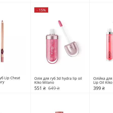
-
15%
б Lip Cheat 
Олія для губ 3d hydra lip oil 
Олійка для 
ury
Kiko Milano
Lip Oil Kik
551 ₴
649 ₴
399 ₴