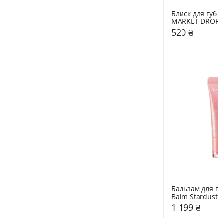
Блиск для гу
MARKET DROP 
520 ₴
Бальзам для г
Balm Stardust 
LANEIGE 10 г
1 199 ₴