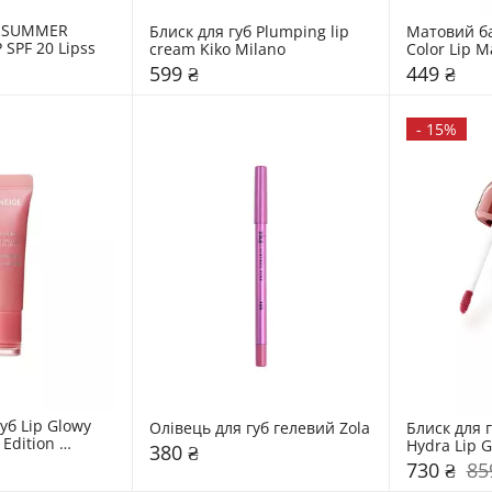
б SUMMER 
Блиск для губ Plumping lip 
Матовий ба
SPF 20 Lipss
cream Kiko Milano
599 ₴
449 ₴
-
15%
уб Lip Glowy 
Олівець для губ гелевий Zola
Блиск для гу
Edition 
Hydra Lip G
380 ₴
Edition Kik
730 ₴
85