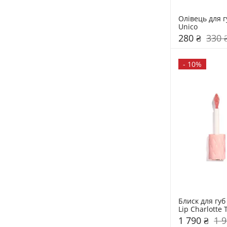
Олівець для гу
Unico
280 ₴
330 
-
10%
Блиск для губ P
Lip Charlotte 
1 790 ₴
1 9