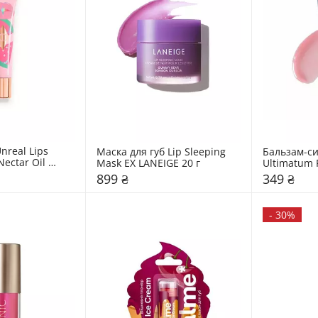
nreal Lips 
Маска для губ Lip Sleeping 
Бальзам-си
ectar Oil 
Mask EX LANEIGE 20 г
Ultimatum P
ury
Moday
899 ₴
349 ₴
-
30%