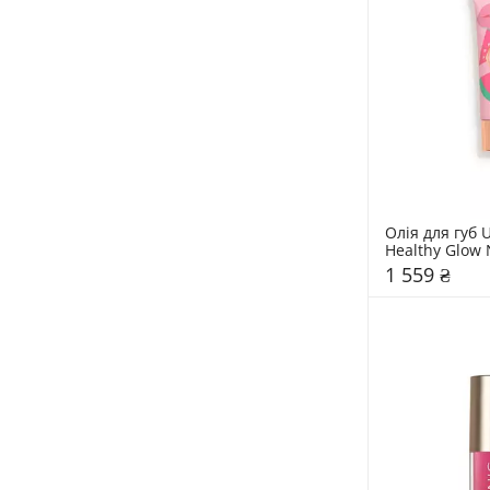
Олія для губ U
Healthy Glow N
Charlotte Tilb
1 559 ₴