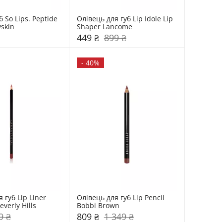
 So Lips. Peptide 
Олівець для губ Lip Idole Lip 
yskin
Shaper Lancome
449 ₴
899 ₴
-
40%
 губ Lip Liner 
Олівець для губ Lip Pencil 
everly Hills
Bobbi Brown
9 ₴
809 ₴
1 349 ₴