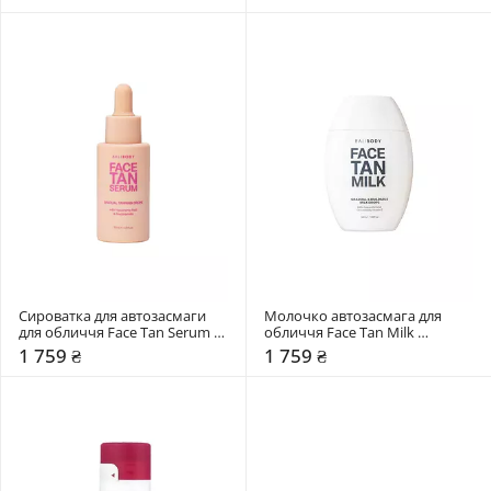
Сироватка для автозасмаги 
Молочко автозасмага для 
для обличчя Face Tan Serum 
обличчя Face Tan Milk 
BaliBody
BaliBody
1 759 ₴
1 759 ₴