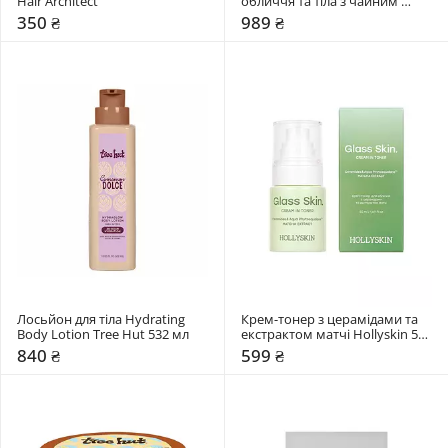
Hair Architect
обличчя та тіла з чайним 
деревом SKIN1004 50 мл
350 ₴
989 ₴
Лосьйон для тіла Hydrating 
Крем-тонер з церамідами та 
Body Lotion Tree Hut 532 мл 
екстрактом матчі Hollyskin 50 
мл
840 ₴
599 ₴