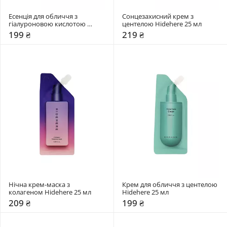
Есенція для обличчя з 
Сонцезахисний крем з 
гіалуроновою кислотою 
центелою Hidehere 25 мл
Hidehere 25 мл
199 ₴
219 ₴
Нічна крем-маска з 
Крем для обличчя з центелою 
колагеном Hidehere 25 мл
Hidehere 25 мл
209 ₴
199 ₴