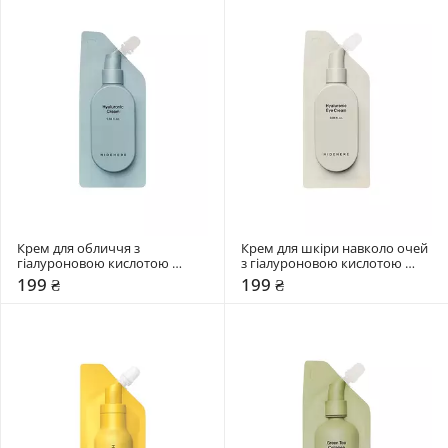
Крем для обличчя з 
Крем для шкіри навколо очей 
гіалуроновою кислотою 
з гіалуроновою кислотою 
Hidehere 25 мл
Hidehere 25 мл
199 ₴
199 ₴