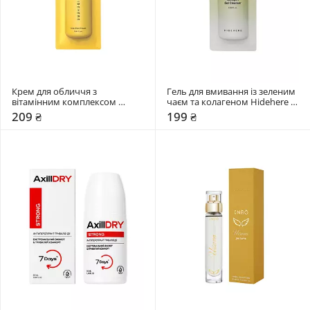
Крем для обличчя з 
Гель для вмивання із зеленим 
вітамінним комплексом 
чаєм та колагеном Hidehere 
Hidehere 25 мл
25 мл
209 ₴
199 ₴