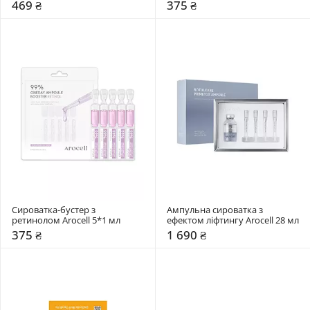
Malevich 50 мл
мл
469 ₴
375 ₴
Сироватка-бустер з 
Ампульна сироватка з 
ретинолом Arocell 5*1 мл
ефектом ліфтингу Arocell 28 мл
375 ₴
1 690 ₴