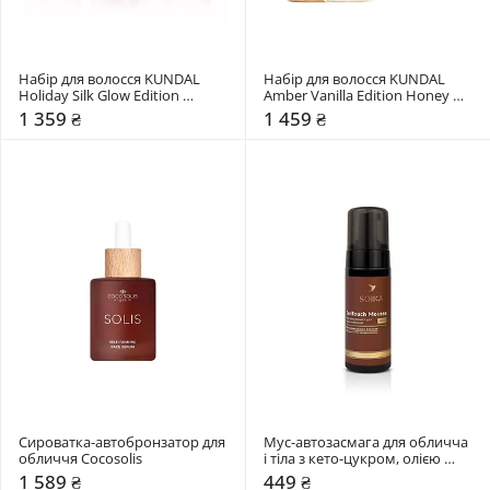
Набір для волосся KUNDAL 
Набір для волосся KUNDAL 
Holiday Silk Glow Edition 
Amber Vanilla Edition Honey & 
Protein Bonding Care Set Violet 
Macadamia
1 359 ₴
1 459 ₴
Muguet
Сироватка-автобронзатор для 
Мус-автозасмага для обличча 
обличчя Cocosolis
і тіла з кето-цукром, олією 
авокадо, жожоба Soika
1 589 ₴
449 ₴