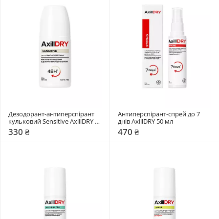
Дезодорант-антиперспірант 
Антиперспірант-спрей до 7 
кульковий Sensitive AxillDRY 50 
днів AxillDRY 50 мл 
мл 
330 ₴
470 ₴