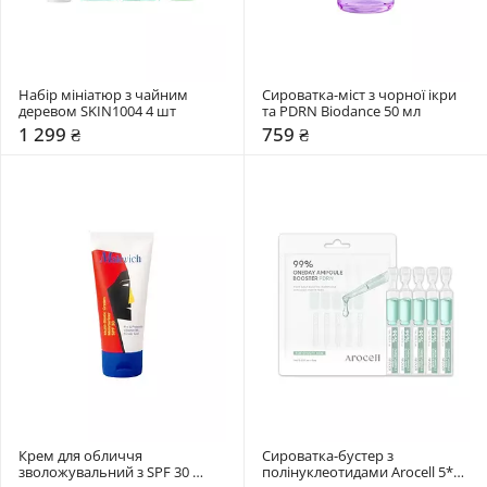
Набір мініатюр з чайним 
Сироватка-міст з чорної ікри 
деревом SKIN1004 4 шт
та PDRN Biodance 50 мл
1 299 ₴
759 ₴
Крем для обличчя 
Сироватка-бустер з 
зволожувальний з SPF 30 
полінуклеотидами Arocell 5*1 