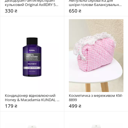
Дезодорант-антиперспірант 
Ампульна сироватка для 
кульковий Original AxillDRY 50 
шкіри голови балансувальна 
мл 
Triology. Sebobalance
330 ₴
650 ₴
Кондиціонер відновлюючий 
Косметичка з мереживом KM-
Honey & Macadamia KUNDAL 
8899
"Baby Powder"
179 ₴
499 ₴