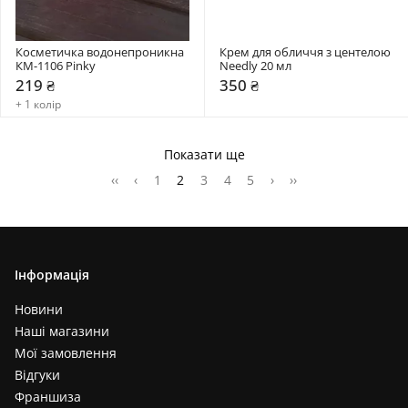
Косметичка водонепроникна 
Крем для обличчя з центелою 
КМ-1106 Pinky
Needly 20 мл
219 ₴
350 ₴
+ 1 колір
Показати ще
‹‹
‹
1
2
3
4
5
›
››
Інформація
Новини
Наші магазини
Мої замовлення
Відгуки
Франшиза