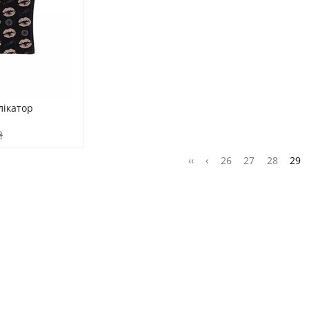
ікатор 
₴
‹‹
‹
26
27
28
29