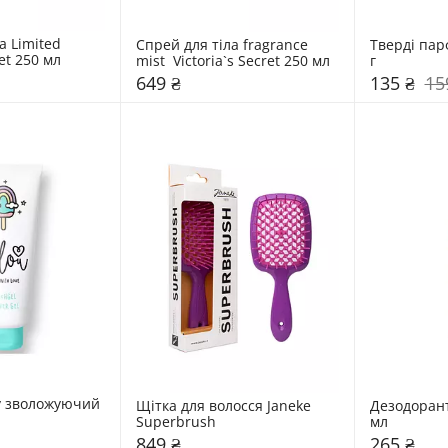
 Limited 
Спрей для тіла fragrance 
Тверді пар
ret 250 мл
mist  Victoria`s Secret 250 мл
г
649 ₴
135 ₴
15
у зволожуючий 
Щітка для волосся Janeke 
Дезодорант
Superbrush
мл 
849 ₴
265 ₴