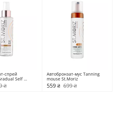
т-спрей 
Автобронзат-муc Tanning 
adual Self 
mouse St.Moriz
e Mist St.Moriz
9 ₴
559 ₴
699 ₴