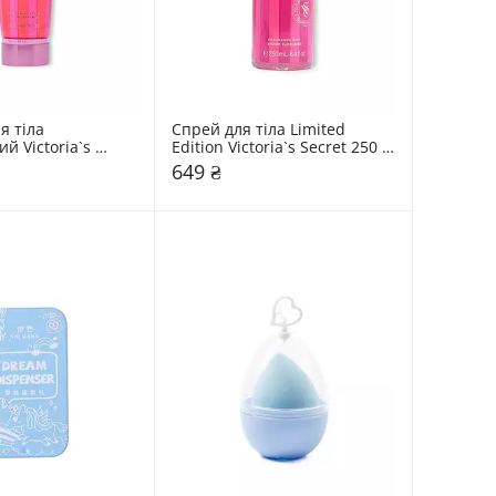
 тіла 
Спрей для тіла Limited 
 Victoria`s 
Edition Victoria`s Secret 250 
Secret 236 мл 
мл
649 ₴