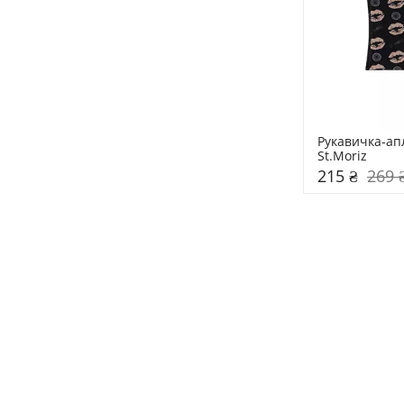
Рукавичка-апл
St.Moriz
215 ₴
269 