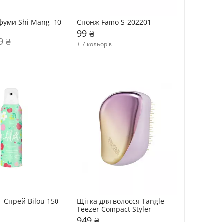
фуми Shi Mang  10 
Спонж Famo S-202201
99 ₴
9 ₴
+ 7 кольорів
 Спрей Bilou 150 
Щітка для волосся Tangle 
Teezer Compact Styler
949 ₴