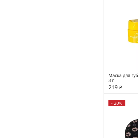
Маска для губ
3 г
219 ₴
-
20%