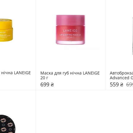
 нічна LANEIGE 
Маска для губ нічна LANEIGE 
Автобронза
20 г
Advanced Gr
Tanning Fac
699 ₴
559 ₴
69