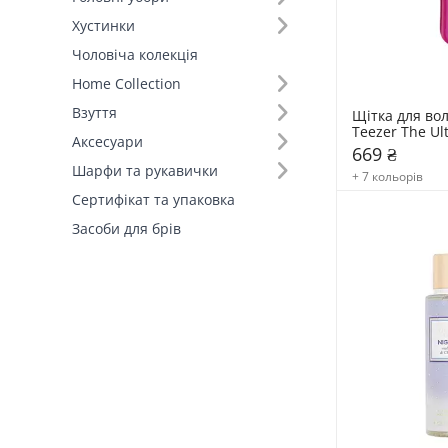
Хустинки
Чоловіча колекція
Home Collection
Взуття
Щітка для вол
Teezer The Ult
Аксесуари
Detangler Min
669 ₴
Шарфи та рукавички
+ 7 кольорів
Сертифікат та упаковка
Засоби для брів