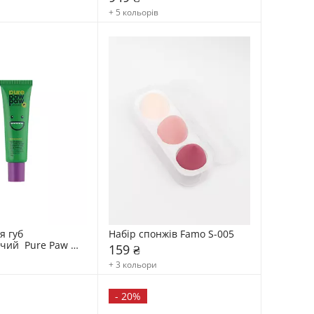
+ 5 кольорів
 губ 
Набір спонжів Famo S-005
ий  Pure Paw 
159 ₴
+ 3 кольори
-
20%