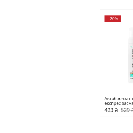
-
20%
Автобронзат-м
експрес засма
423 ₴
529 