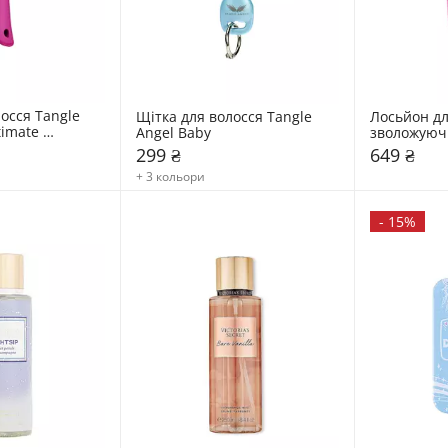
осся Tangle 
Щітка для волосся Tangle 
Лосьйон для
imate 
Angel Baby
зволожуючий
i
299 ₴
649 ₴
+ 3 кольори
-
15%