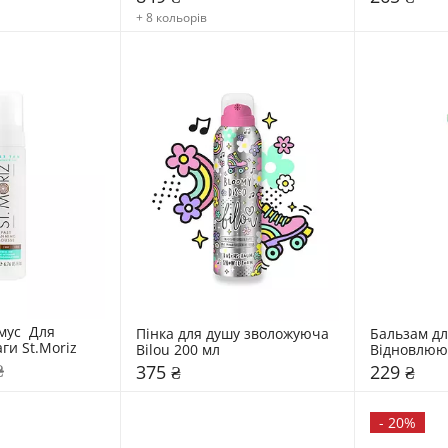
+ 8 кольорів
ус  Для 
Пінка для душу зволожуюча 
Бальзам для
ги St.Moriz
Bilou 200 мл
Відновлююч
Paw 15 гр
₴
375 ₴
229 ₴
-
20%