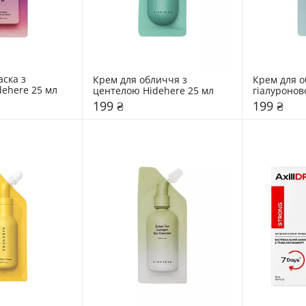
ска з 
Крем для обличчя з 
Крем для о
dehere 25 мл
центелою Hidehere 25 мл
гіалуронов
Hidehere 2
199 ₴
199 ₴