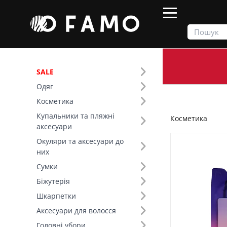
SALE
Одяг
Продукти
Косметика
Косметика
Купальники та пляжні
Косметика
Фільтр
аксесуари
Окуляри та аксесуари до
Ціна
них
Сумки
SALE
Біжутерія
Шкарпетки
Призначення (131)
Аксесуари для волосся
Бренд (146)
Головні убори