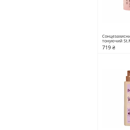
Сонцезахисни
тонуючий St.
719 ₴