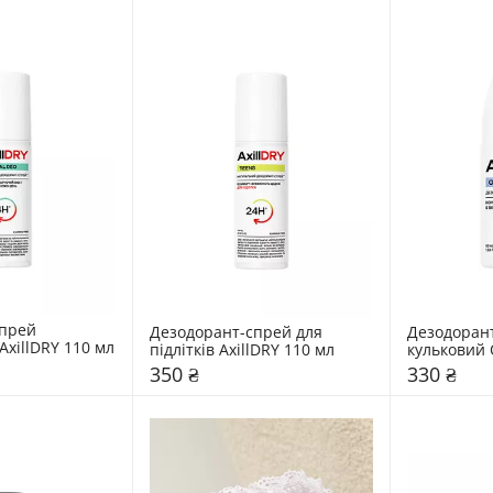
прей 
Дезодорант-спрей для 
Дезодорант
натуральний AxillDRY 110 мл 
підлітків AxillDRY 110 мл 
кульковий O
50 мл 
350 ₴
330 ₴