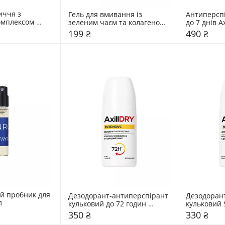
ччя з 
Гель для вмивання із 
Антиперспі
омплексом 
зеленим чаєм та колагеном 
мл
Hidehere 25 мл
199 ₴
490 ₴
 пробник для 
Дезодорант-антиперспірант 
Дезодорант
л
кульковий до 72 годин 
кульковий S
AxillDRY 50 мл 
50 мл 
350 ₴
330 ₴