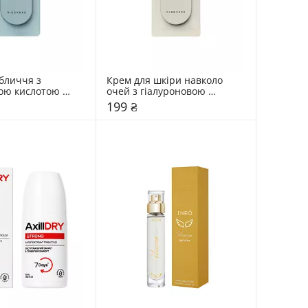
бличчя з 
Крем для шкіри навколо 
ою кислотою 
очей з гіалуроновою 
5 мл
кислотою Hidehere 25 мл
199 ₴