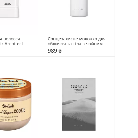
я волосся 
Сонцезахисне молочко для 
ir Architect
обличчя та тіла з чайним 
деревом SKIN1004 50 мл
989 ₴