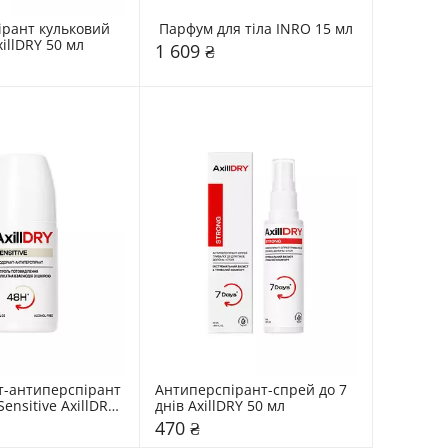
рант кульковий 
 Парфум для тіла INRO 15 мл
до 7 днів AxillDRY 50 мл 
1 609 ₴
-антиперспірант 
Антиперспірант-спрей до 7 
ensitive AxillDRY 
днів AxillDRY 50 мл 
470 ₴