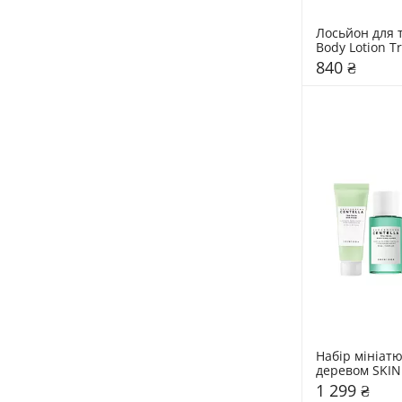
Лосьйон для т
840 ₴
Набір мініатю
деревом SKIN
1 299 ₴