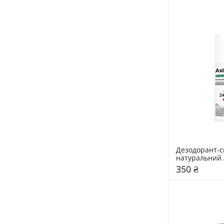
Дезодорант-с
350 ₴