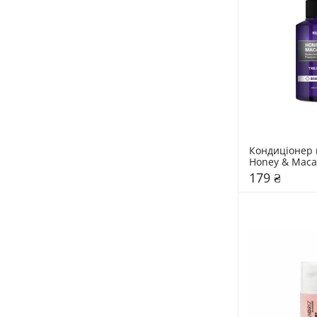
Кондиціонер 
Honey & Maca
"Baby Powder
179 ₴