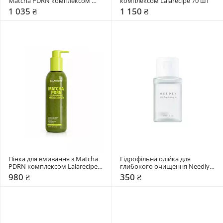
Matcha PDRN комплексом 
комплексом Lalarecipe 70 шт
Lalarecipe 95 мл
1 035 ₴
1 150 ₴
Пінка для вмивання з Matcha 
Гідрофільна олійка для 
PDRN комплексом Lalarecipe 
глибокого очищення Needly 
200 мл
30 мл
980 ₴
350 ₴