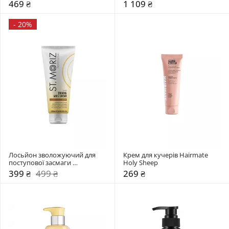
Althea 20 мл
469 ₴
1 109 ₴
-
20%
Лосьйон зволожуючий для 
Крем для кучерів Hairmate 
поступової засмаги 
Holy Sheep
Professional Tanning 
399 ₴
499 ₴
269 ₴
Moisturiser St.Moriz