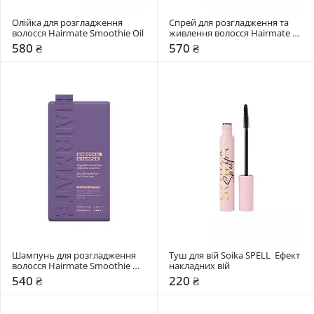
Олійка для розгладження 
Спрей для розгладження та 
волосся Hairmate Smoothie Oil
живлення волосся Hairmate 
Smoothie Spray
580 ₴
570 ₴
Шампунь для розгладження 
Туш для вій Soika SPELL  Ефект 
волосся Hairmate Smoothie 
накладних вій
Shampoo
540 ₴
220 ₴