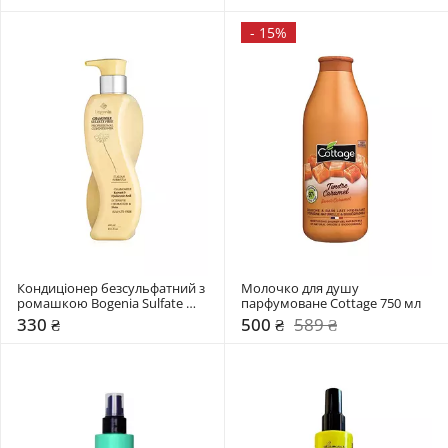
-
15%
Кондиціонер безсульфатний з 
Молочко для душу 
ромашкою Bogenia Sulfate 
парфумоване Cottage 750 мл
Free
330 ₴
500 ₴
589 ₴