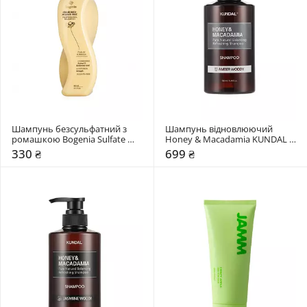
Шампунь безсульфатний з 
Шампунь відновлюючий 
ромашкою Bogenia Sulfate 
Honey & Macadamia KUNDAL 
Free
Amber Woody
330 ₴
699 ₴