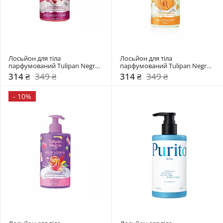
Лосьйон для тіла 
Лосьйон для тіла 
парфумований Tulipan Negro 
парфумований Tulipan Negro 
Полуничний крем
Цукрова диня
314 ₴
349 ₴
314 ₴
349 ₴
-
10%