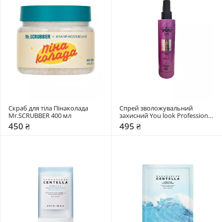
Скраб для тіла Пінаколада 
Спрей зволожувальний 
Mr.SCRUBBER 400 мл
захисний You look Professional 
Glamour Super Mist 15 in 1
450 ₴
495 ₴