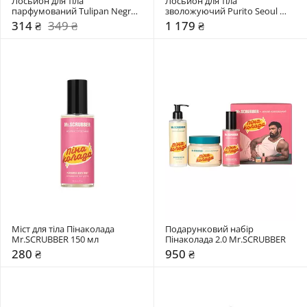
Лосьйон для тіла 
Лосьйон для тіла 
парфумований Tulipan Negro 
зволожуючий Purito Seoul 
Солодкі Фантазії
Ocean Breeze
314 ₴
349 ₴
1 179 ₴
Міст для тіла Пінаколада 
Подарунковий набір 
Mr.SCRUBBER 150 мл
Пінаколада 2.0 Mr.SCRUBBER
280 ₴
950 ₴