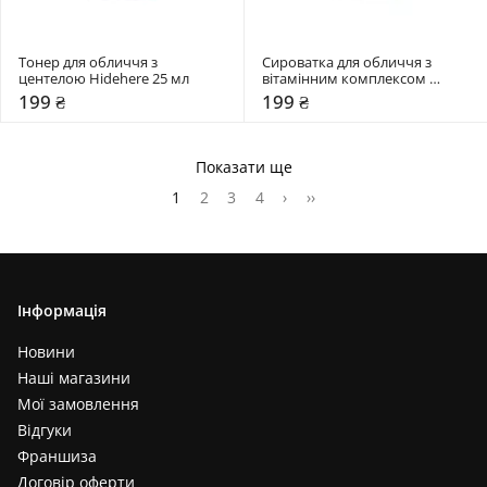
Тонер для обличчя з 
Сироватка для обличчя з 
центелою Hidehere 25 мл
вітамінним комплексом 
Hidehere 25 мл
199 ₴
199 ₴
Показати ще
1
2
3
4
›
››
Інформація
Новини
Наші магазини
Мої замовлення
Відгуки
Франшиза
Договір оферти