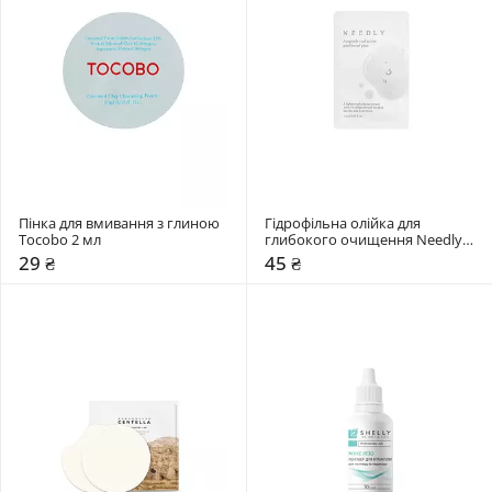
Пінка для вмивання з глиною 
Гідрофільна олійка для 
Tocobo 2 мл
глибокого очищення Needly 3 
мл
29 ₴
45 ₴