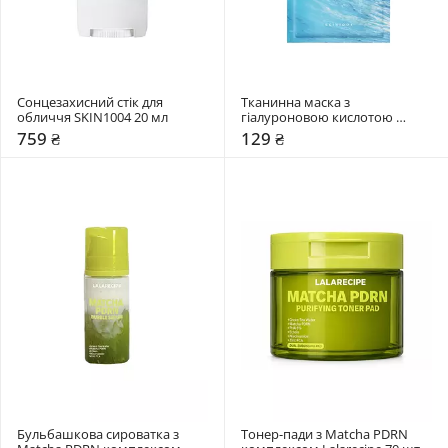
Сонцезахисний стік для 
Тканинна маска з 
обличчя SKIN1004 20 мл
гіалуроновою кислотою 
SKIN1004 23 мл
759 ₴
129 ₴
Бульбашкова сироватка з 
Тонер-пади з Matcha PDRN 