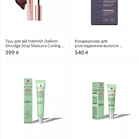
Туш для вій Heimish Dailism 
Кондиціонер для 
Smudge Stop Mascara Curling 
розгладження волосся 
New
Hairmate Smoothie Conditioner
399 ₴
540 ₴