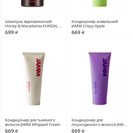
Шампунь відновлюючий 
Кондиціонер живильний 
Honey & Macadamia KUNDAL 
JAMM Crispy Apple
Aroma Edition Jasmine Woody
699 ₴
669 ₴
Кондиціонер для тьмяного 
Кондиціонер для 
волосся JAMM Whipped Cream
пошкодженого волосся JAMM 
Blueberry Sorbet
669 ₴
669 ₴