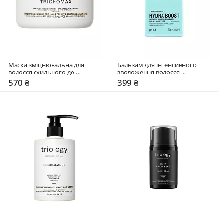
Маска зміцнювальна для 
Бальзам для інтенсивного 
волосся схильного до 
зволоження волосся 
ламкості та випадіння Triology. 
Mr.SCRUBBER Hydra Boost
570 ₴
399 ₴
Trichomax