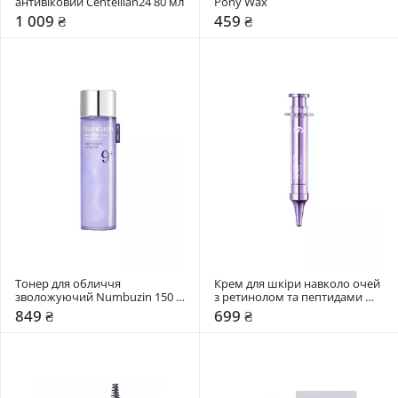
антивіковий Centellian24 80 мл
Pony Wax
1 009 ₴
459 ₴
Тонер для обличчя 
Крем для шкіри навколо очей 
зволожуючий Numbuzin 150 
з ретинолом та пептидами 
мл
Numbuzin 10 мл
849 ₴
699 ₴