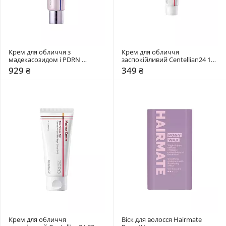
Крем для обличчя з 
Крем для обличчя 
мадекасозидом і PDRN 
заспокійливий Centellian24 15 
Centellian24 50 мл
мл
929 ₴
349 ₴
Крем для обличчя 
Віск для волосся Hairmate 