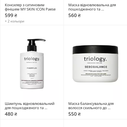
Консилер з сатиновим 
Маска відновлювальна для 
фінішем MY SKIN ICON Paese
пошкодженого та 
фарбованого волосся Triology. 
599 ₴
560 ₴
Fiberplex
+ 2 кольори
Шампунь відновлювальний 
Маска балансувальна для 
для пошкодженого та 
волосся схильного до 
фарбованого волосся Triology. 
жирності Triology. Sebobalance
480 ₴
550 ₴
Fiberplex