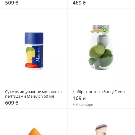
мл
509 ₴
469 ₴
Сухе очищувальне молочко з 
Набір спонжів в банці Famo
пептидами Malevich 60 мл
169 ₴
609 ₴
+ 3 кольори