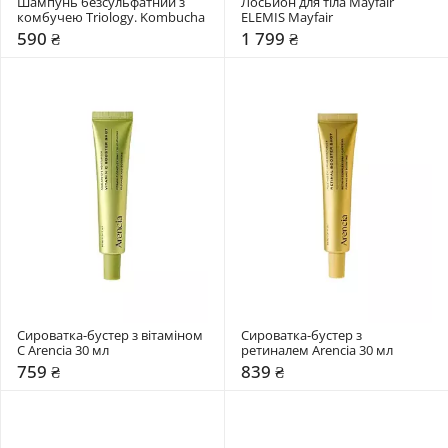
Шампунь безсульфатний з 
Лосьйон для тіла Mayfair 
комбучею Triology. Kombucha
ELEMIS Mayfair
590 ₴
1 799 ₴
Сироватка-бустер з вітаміном 
Сироватка-бустер з 
C Arencia 30 мл
ретиналем Arencia 30 мл
759 ₴
839 ₴