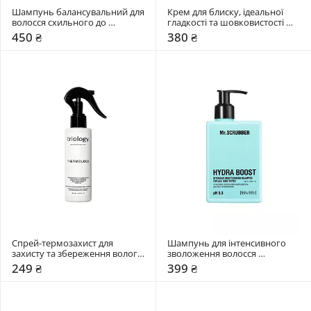
Шампунь балансувальний для 
Крем для блиску, ідеальної 
волосся схильного до 
гладкості та шовковистості 
жирності Triology. Sebobalance
волосся Triology. Hair Architect
450 ₴
380 ₴
Спрей-термозахист для 
Шампунь для інтенсивного 
захисту та збереження вологи 
зволоження волосся 
у волоссі Triology. Thermolock
Mr.SCRUBBER Hydra Boost
249 ₴
399 ₴