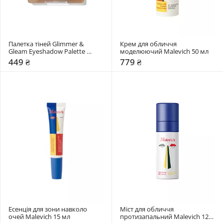
Палетка тіней Glimmer & 
Крем для обличчя 
Gleam Eyeshadow Palette 
моделюючий Malevich 50 мл
Sheglam
449 ₴
779 ₴
Есенція для зони навколо 
Міст для обличчя 
очей Malevich 15 мл
протизапальний Malevich 120 