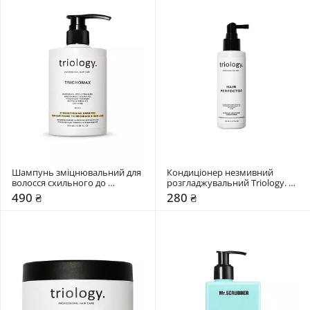
Шампунь зміцнювальний для 
Кондиціонер незмивний 
волосся схильного до 
розгладжувальний Triology. 
ламкості та випадіння Triology. 
Hair Perfector
490 ₴
280 ₴
Trichomax