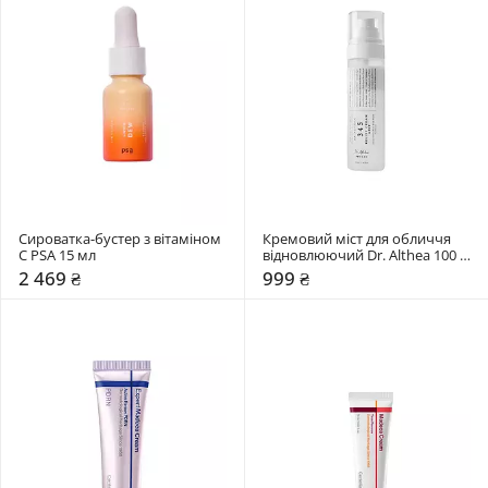
Сироватка-бустер з вітаміном 
Кремовий міст для обличчя 
C PSA 15 мл
відновлюючий Dr. Althea 100 
мл
2 469 ₴
999 ₴