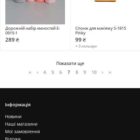
Дорожній набір ємностей E-
Спонж для макіяжу S-1815 
0915-1
Pinky
289 ₴
99 ₴
+ 3 кольори
Показати ще
‹‹
‹
4
5
6
7
8
9
10
›
››
Інформація
Новини
Наші магазини
Мої замовлення
Відгуки