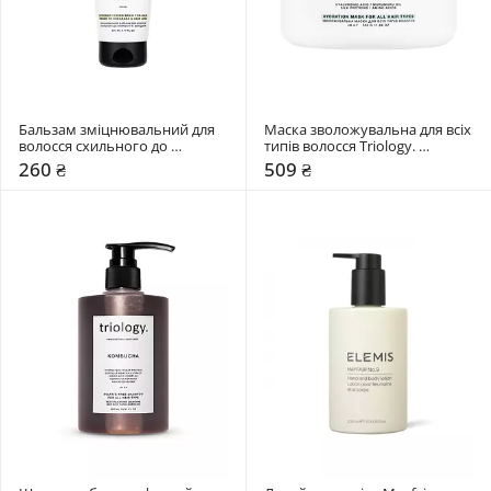
Бальзам зміцнювальний для 
Маска зволожувальна для всіх 
волосся схильного до 
типів волосся Triology. 
ламкості та випадіння Triology. 
Aquamatrix
260 ₴
509 ₴
Trichomax