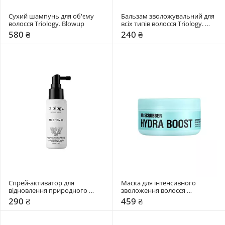
Сухий шампунь для об'єму 
Бальзам зволожувальний для 
волосся Triology. Blowup
всіх типів волосся Triology. 
Aquamatrix
580 ₴
240 ₴
Cпрей-активатор для 
Маска для інтенсивного 
відновлення природного 
зволоження волосся 
росту волосся, схильного до 
Mr.SCRUBBER Hydra Boost
290 ₴
459 ₴
випадіння Triology. Trichomax