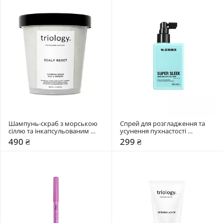
Шампунь-скраб з морською 
Спрей для розгладження та 
сіллю та інкапсульованим 
усунення пухнастості 
вугіллям Triology. Scalp reset
Mr.SCRUBBER Super Sleek
490 ₴
299 ₴