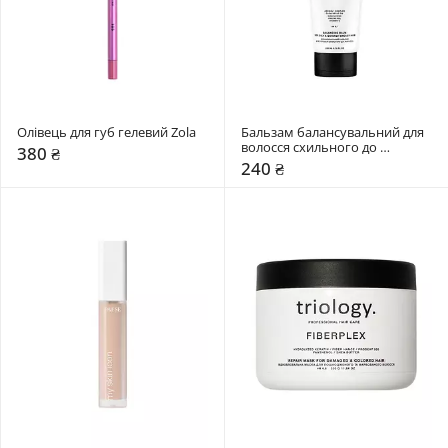
Олівець для губ гелевий Zola
Бальзам балансувальний для 
волосся схильного до 
380 ₴
жирності Triology. Sebobalance
240 ₴