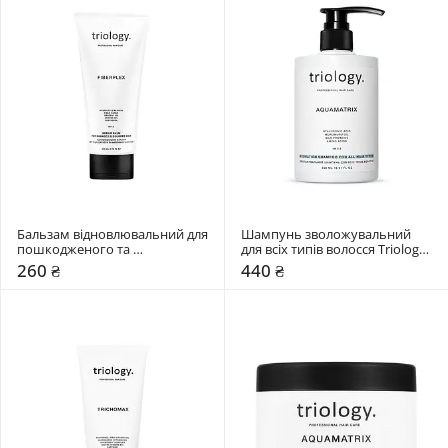
Бальзам відновлювальний для 
Шампунь зволожувальний 
пошкодженого та 
для всіх типів волосся Triology. 
фарбованого волосся Triology. 
Aquamatrix
260 ₴
440 ₴
Fiberplex