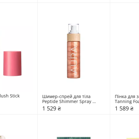
ush Stick 
Шимер-спрей для тіла 
Пінка для з
Peptide Shimmer Spray 
Tanning Foa
Cocosolis 100 мл 
мл 
1 529 ₴
1 589 ₴