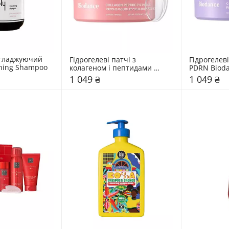
гладжуючий 
Гідрогелеві патчі з 
Гідрогелеві
hing Shampoo
колагеном і пептидами 
PDRN Bioda
Biodance 30 шт
1 049 ₴
1 049 ₴