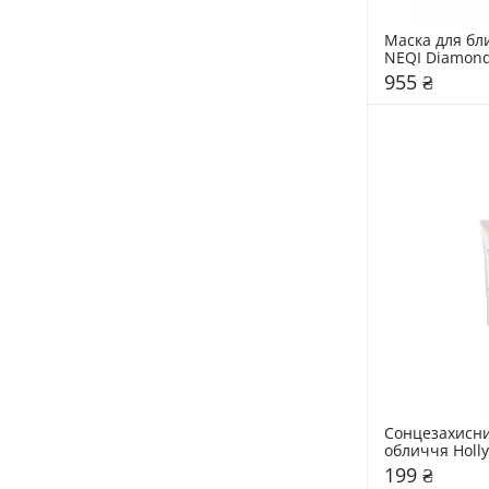
Маска для бли
NEQI Diamond 
Mask
955 ₴
Сонцезахисни
обличчя Holly
199 ₴