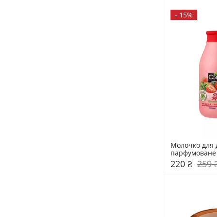
-
15%
Молочко для 
парфумоване 
220 ₴
259 