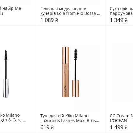
 набір Me-
Гель для моделювання 
Суха олія дл
ls
кучерів Lola from Rio Bossa 
парфумован
Gelatina
Ritual of A
1 089 ₴
1 349 ₴
ko Milano 
Туш для вій Kiko Milano 
СС Cream N
gth & Care 
Luxurious Lashes Maxi Brush 
L'OCEAN
Mascara
619 ₴
1 499 ₴