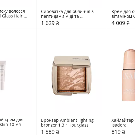
ску волосся 
Сироватка для обличчя з 
Крем для о
Glass Hair 
пептидами міді та 
вітаміном C
факторами росту 
50 мл
1 629 ₴
4 009 ₴
Transparent Lab 30 мл
й крем для 
Бронзер Ambient lighting 
Хайлайтер T
skin 10 мл
bronzer 1.3 г Hourglass
Isadora
1 589 ₴
819 ₴