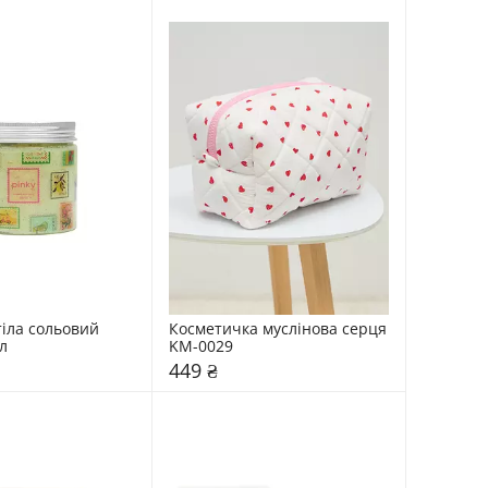
іла сольовий 
Косметичка муслінова серця 
л
KM-0029
449 ₴