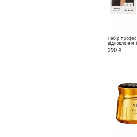
Набір професі
відновлення Tr
Fiberplex
290 ₴