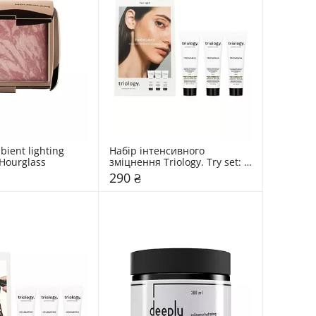
ient lighting 
Набір інтенсивного 
 Hourglass
зміцнення Triology. Try set: 
Trichomax
290 ₴