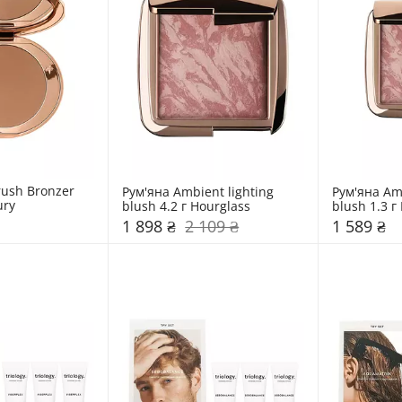
ush Bronzer 
Рум'яна Ambient lighting 
Рум'яна Amb
ury
blush 4.2 г Hourglass
blush 1.3 г
1 898 ₴
2 109 ₴
1 589 ₴