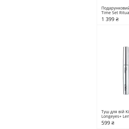
Подарунковий
Time Set Ritua
1 399 ₴
Туш для вій Ki
Longeyes+ Len
Mascara
599 ₴