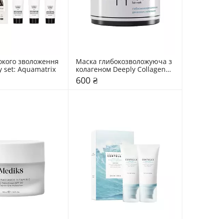
окого зволоження 
Маска глибокозволожуюча з 
ry set: Aquamatrix
колагеном Deeply Collageno 
Hydrating Hair Mask
600 ₴