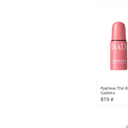
Рум'яна The Bl
Isadora
819 ₴