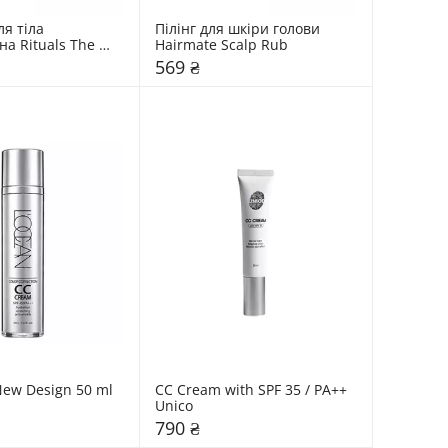
я тіла 
Пілінг для шкіри голови 
а Rituals The 
Hairmate Scalp Rub
yurveda
569 ₴
ew Design 50 ml 
СС Cream with SPF 35 / PA++ 
Unico
790 ₴