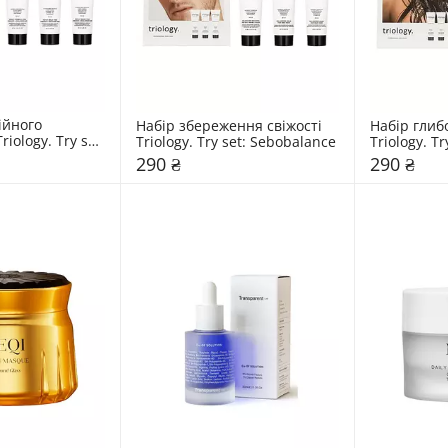
йного 
Набір збереження свіжості 
Набір глиб
iology. Try set: 
Triology. Try set: Sebobalance
Triology. T
290 ₴
290 ₴