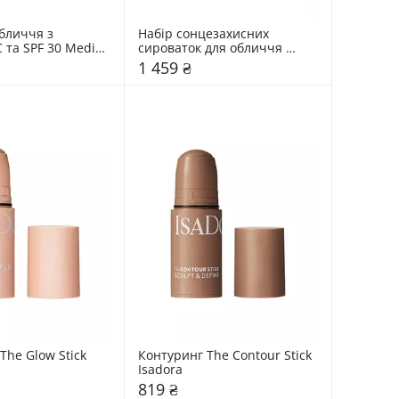
бличчя з 
Набір сонцезахисних 
 та SPF 30 Medik8 
сироваток для обличчя 
SKIN1004 2 шт
1 459 ₴
he Glow Stick 
Контуринг The Contour Stick 
Isadora
819 ₴