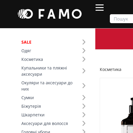
SALE
Одяг
Продукти
Косметика
Косметика
Купальники та пляжні
Косметика
Фільтр
аксесуари
Окуляри та аксесуари до
Ціна
них
Сумки
SALE
Біжутерія
Шкарпетки
Призначення (131)
Аксесуари для волосся
Бренд (146)
Головні убори