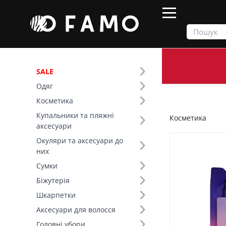
SALE
Одяг
Продукти
Косметика
Косметика
Купальники та пляжні
Косметика
Фільтр
аксесуари
Окуляри та аксесуари до
Ціна
них
Сумки
SALE
Біжутерія
Шкарпетки
Призначення (131)
Аксесуари для волосся
Бренд (146)
Головні убори