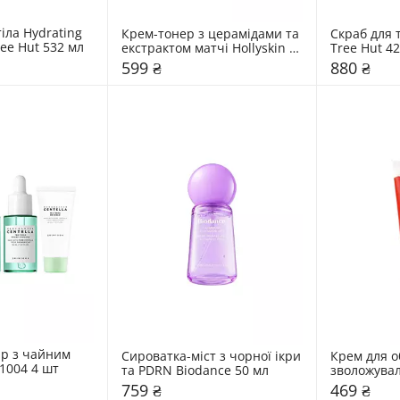
іла Hydrating 
Крем-тонер з церамідами та 
Скраб для 
Body Lotion Tree Hut 532 мл 
екстрактом матчі Hollyskin 
Tree Hut 42
50 мл
599 ₴
880 ₴
р з чайним 
Сироватка-міст з чорної ікри 
Крем для о
1004 4 шт
та PDRN Biodance 50 мл
зволожувал
Malevich 5
759 ₴
469 ₴