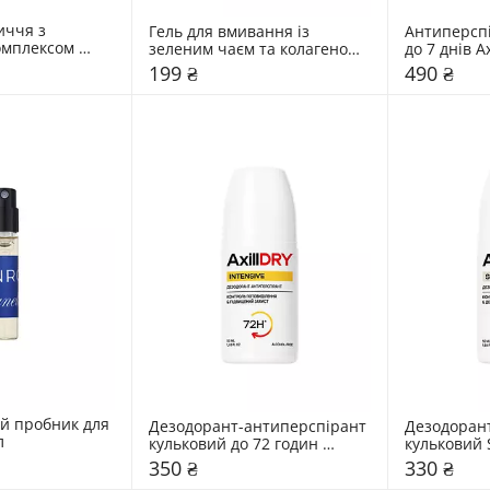
ччя з 
Гель для вмивання із 
Антиперспі
омплексом 
зеленим чаєм та колагеном 
мл
Hidehere 25 мл
199 ₴
490 ₴
 пробник для 
Дезодорант-антиперспірант 
Дезодорант
л
кульковий до 72 годин 
кульковий S
AxillDRY 50 мл 
50 мл 
350 ₴
330 ₴