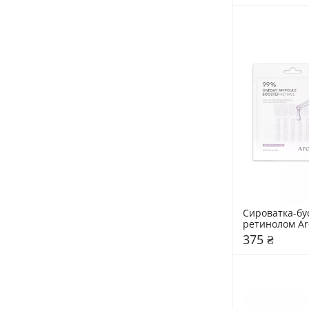
Сироватка-бус
ретинолом Aro
375 ₴