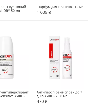
рант кульковий 
 Парфум для тіла INRO 15 мл
до 7 днів AxillDRY 50 мл 
1 609 ₴
-антиперспірант 
Антиперспірант-спрей до 7 
ensitive AxillDRY 
днів AxillDRY 50 мл 
470 ₴