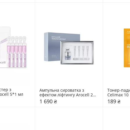
тер з 
Ампульна сироватка з 
Тонер-пади
cell 5*1 мл
ефектом ліфтингу Arocell 28 
Celimax 10
мл
1 690 ₴
189 ₴