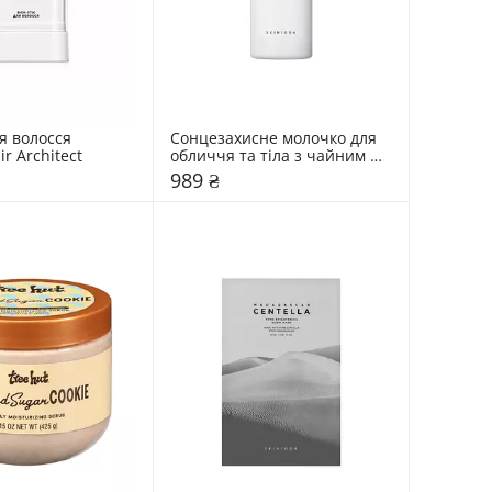
я волосся 
Сонцезахисне молочко для 
ir Architect
обличчя та тіла з чайним 
деревом SKIN1004 50 мл
989 ₴