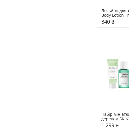
Лосьйон для т
840 ₴
Набір мініатю
деревом SKIN
1 299 ₴