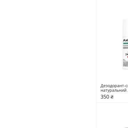
Дезодорант-с
350 ₴