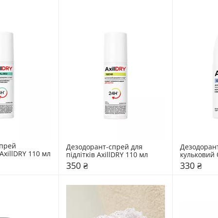
прей 
Дезодорант-спрей для 
Дезодорант
натуральний AxillDRY 110 мл 
підлітків AxillDRY 110 мл 
кульковий O
50 мл 
350 ₴
330 ₴