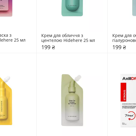
ска з 
Крем для обличчя з 
Крем для о
dehere 25 мл
центелою Hidehere 25 мл
гіалуронов
Hidehere 2
199 ₴
199 ₴