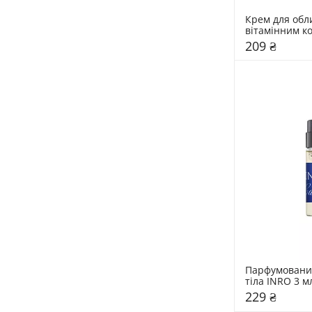
Крем для обли
вітамінним к
Hidehere 25 
209 ₴
Парфумований
тіла INRO 3 м
229 ₴