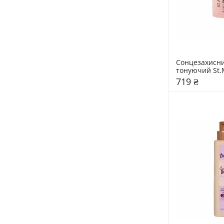
Сонцезахисни
тонуючий St.
719 ₴