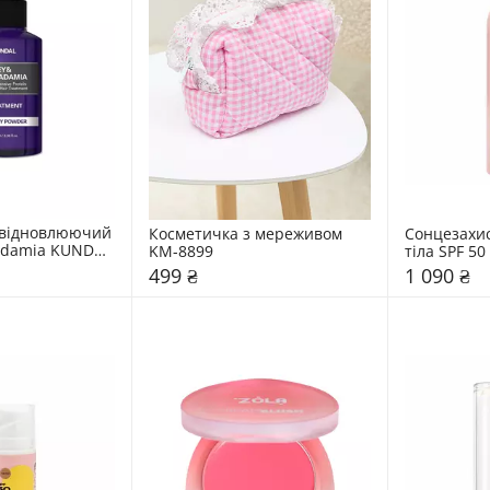
відновлюючий 
Косметичка з мереживом 
Сонцезахис
damia KUNDAL 
KM-8899
"
499 ₴
1 090 ₴