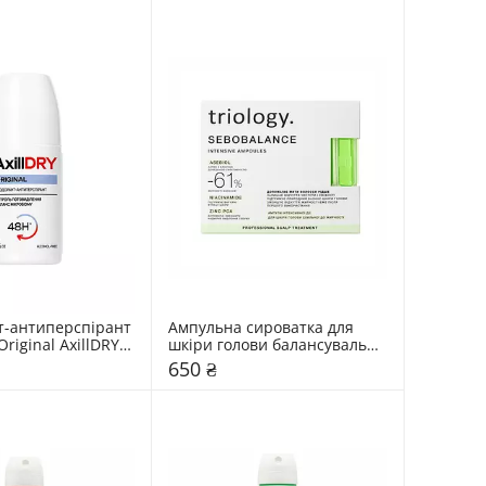
-антиперспірант 
Ампульна сироватка для 
riginal AxillDRY 
шкіри голови балансувальна 
Triology. Sebobalance
650 ₴