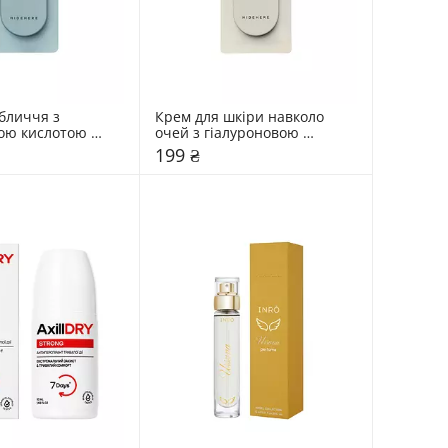
бличчя з 
Крем для шкіри навколо 
ою кислотою 
очей з гіалуроновою 
5 мл
кислотою Hidehere 25 мл
199 ₴