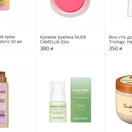
й крем 
Кремові рум'яна NUDE 
Віск-стік дл
Moriz 50 мл
CAMELLIA Zola
Triology. Ha
380 ₴
350 ₴