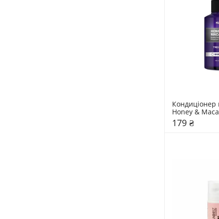
Кондиціонер 
Honey & Maca
"Baby Powder
179 ₴