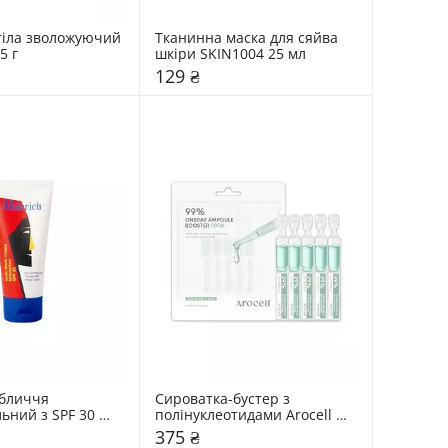
тіла зволожуючий 
Тканинна маска для сяйва 
5 г
шкіри SKIN1004 25 мл
129 ₴
бличчя 
Сироватка-бустер з 
ьний з SPF 30 
полінуклеотидами Arocell 
0 мл
5*1 мл
375 ₴