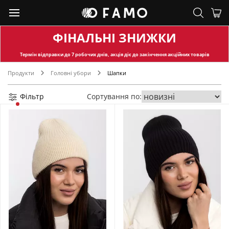
ФІНАЛЬНІ ЗНИЖКИ
Термін відправки
до 7 робочих днів, акція діє до закінчення акційних товарів
Продукти
Головні убори
Шапки
Фільтр
Сортування по: