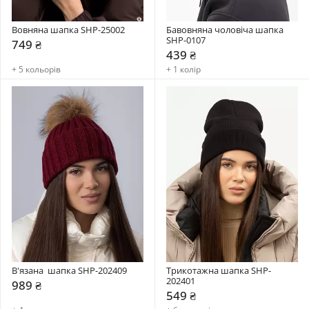
Вовняна шапка SHP-25002
Бавовняна чоловіча шапка 
SHP-0107
749 ₴
439 ₴
+ 5 кольорів
+ 1 колір
В'язана  шапка SHP-202409
Трикотажна шапка SHP-
202401
989 ₴
549 ₴