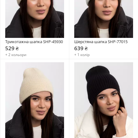
Трикотажна шапка SHP-45930
Шерстяна шапка SHP-77015
529 ₴
639 ₴
+ 2 кольори
+ 1 колір