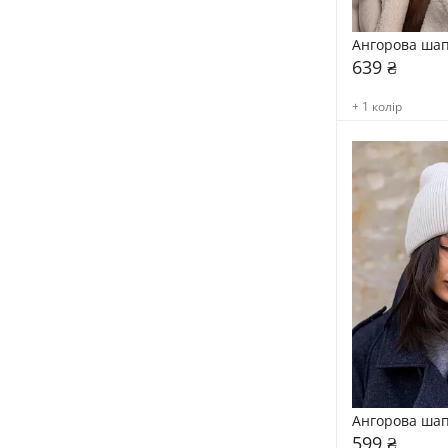
Ангорова шап
639 ₴
+ 1 колір
Ангорова шап
599 ₴