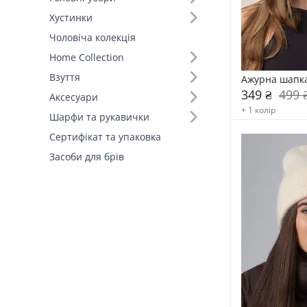
Хустинки
Склад (33)
Чоловіча колекція
Home Collection
Відворот (3)
Взуття
Ажурна шапка
349 ₴
499 
Фасон (2)
Аксесуари
+ 1 колір
Шарфи та рукавички
Вид шапки (5)
Сертифікат та упаковка
Засоби для брів