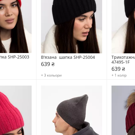
пка SHP-25003
В'язана  шапка SHP-25004
Трикотажн
47495-1F
639 ₴
639 ₴
+ 3 кольори
+ 1 колір