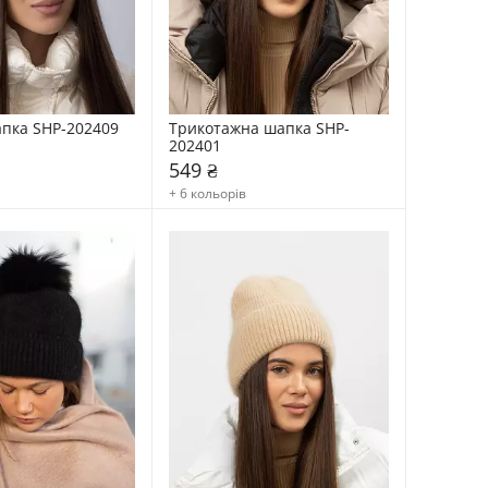
апка SHP-202409
Трикотажна шапка SHP-
202401
549 ₴
+ 6 кольорів