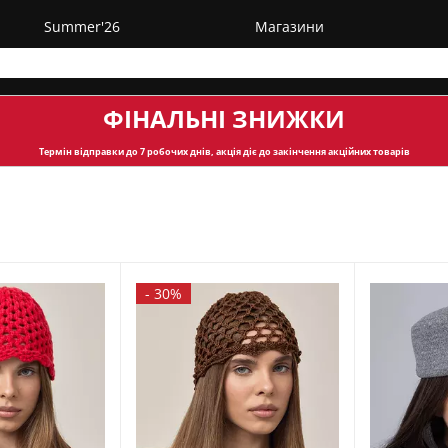
Summer'26
Магазини
ФІНАЛЬНІ ЗНИЖКИ
Термін відправки
до 7 робочих днів, акція діє до закінчення акційних товарів
-
30%