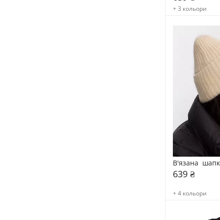
+ 3 кольори
В'язана  шап
639 ₴
+ 4 кольори