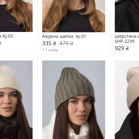
 AJ-02
Ажурна шапка  AJ-01
Шерстяна ш
SHP-2239
₴
335 ₴
479 ₴
929 ₴
+ 1 колір