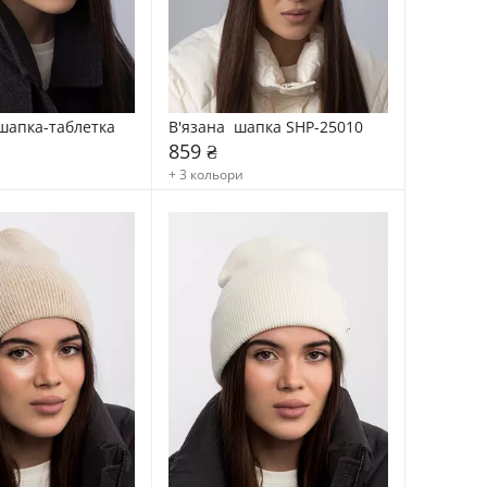
апка-таблетка 
В'язана  шапка SHP-25010
859 ₴
+ 3 кольори