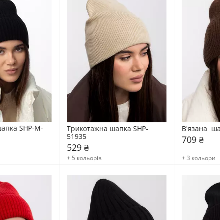
апка SHP-M-
Трикотажна шапка SHP-
В'язана  ш
51935
709 ₴
529 ₴
+ 5 кольорів
+ 3 кольори