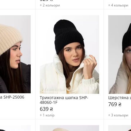
+ 2 кольори
+ 4 кольори
ка SHP-25006
Трикотажна шапка SHP-
Шерстяна 
48060-1F
769 ₴
639 ₴
+ 1 колір
+ 3 кольори