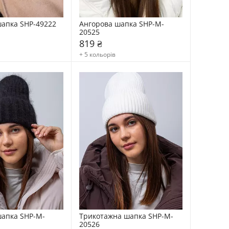
апка SHP-49222
Ангорова шапка SHP-M-
20525
819 ₴
+ 5 кольорів
шапка SHP-M-
Трикотажна шапка SHP-M-
20526