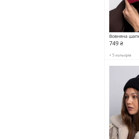
Вовняна шапк
749 ₴
+ 5 кольорів