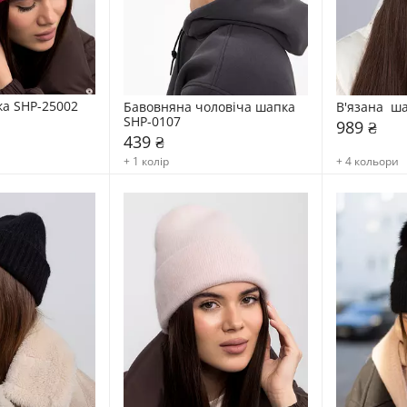
а SHP-25002
Бавовняна чоловіча шапка 
В'язана  ш
SHP-0107
989 ₴
439 ₴
+ 1 колір
+ 4 кольори