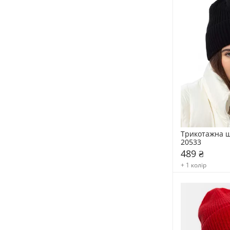
Трикотажна ш
20533
489 ₴
+ 1 колір