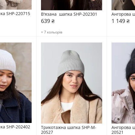
ка SHP-220715
В'язана  шапка SHP-202301
Ангорова ш
639 ₴
1 149 ₴
+ 7 кольорів
ка SHP-202402
Трикотажна шапка SHP-M-
Ангорова 
20527
20521