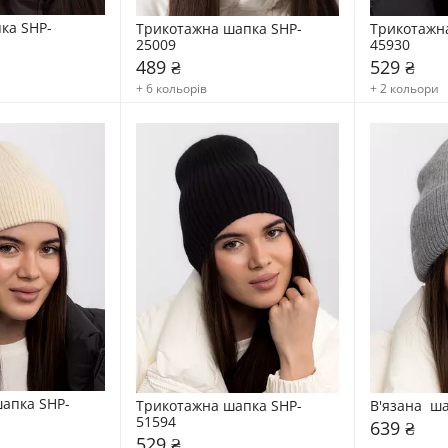
ка SHP-
Трикотажна шапка SHP-
Трикотажн
25009
45930
489 ₴
529 ₴
+ 6 кольорів
+ 2 кольори
апка SHP-
Трикотажна шапка SHP-
В'язана  ш
51594
639 ₴
529 ₴