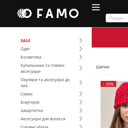
SALE
Одяг
Продукти
Головні убори
Шапки
Косметика
Купальники та пляжні
Шапки
Фільтр
аксесуари
Окуляри та аксесуари до
Ціна
-
30%
них
Сумки
SALE
Біжутерія
Шкарпетки
Основний колір (15)
Аксесуари для волосся
Сезон (4)
Головні убори