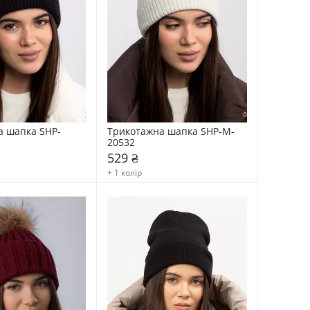
а шапка SHP-
Трикотажна шапка SHP-M-
20532
529 ₴
+ 1 колір