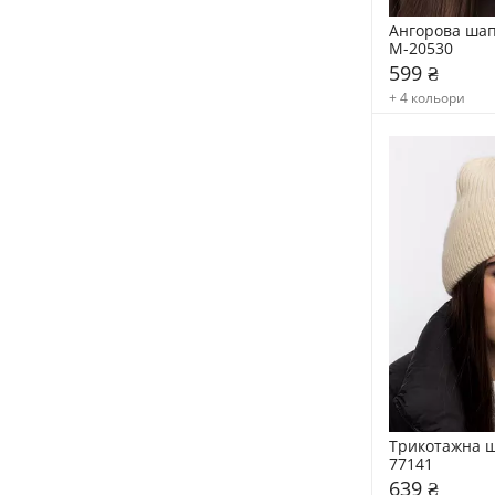
Ангорова шап
М-20530
599 ₴
+ 4 кольори
Трикотажна ш
77141
639 ₴