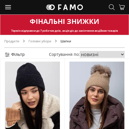
ФІНАЛЬНІ ЗНИЖКИ
Термін відправки
до 7 робочих днів, акція діє до закінчення акційних товарів
Продукти
Головні убори
Шапки
Фільтр
Сортування по: