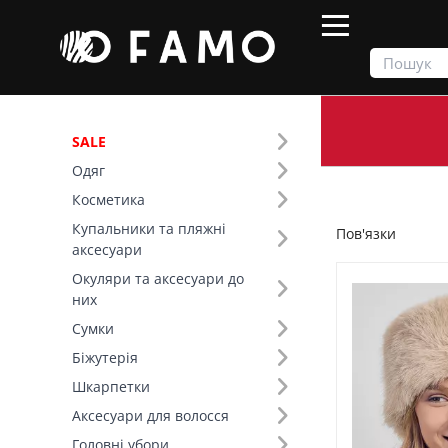
SALE
Одяг
Продукти
Головні убори
Пов'язки
Косметика
Купальники та пляжні
Пов'язки
Фільтр
аксесуари
Окуляри та аксесуари до
Ціна
них
Сумки
SALE
Біжутерія
Шкарпетки
Сезон (1)
Аксесуари для волосся
Основний колір (9)
Головні убори