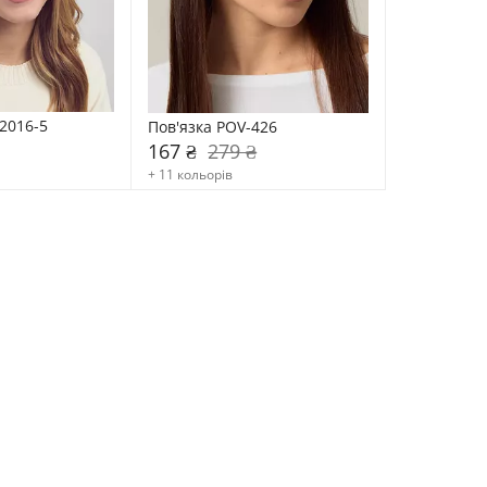
2016-5
Пов'язка POV-426
167 ₴
279 ₴
+ 11 кольорів