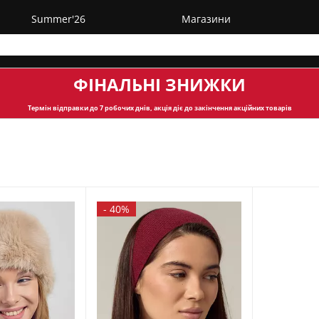
Summer'26
Магазини
ФІНАЛЬНІ ЗНИЖКИ
Термін відправки
до 7 робочих днів, акція діє до закінчення акційних товарів
-
40%