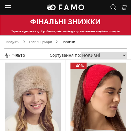
ФІНАЛЬНІ ЗНИЖКИ
Термін відправки
до 7 робочих днів, акція діє до закінчення акційних товарів
Продукти
Головні убори
Пов'язки
Фільтр
Сортування по:
-
40%