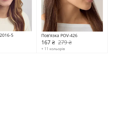
2016-5
Пов'язка POV-426
167 ₴
279 ₴
+ 11 кольорів