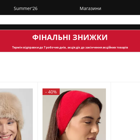
Summer'26
Магазини
ФІНАЛЬНІ ЗНИЖКИ
Термін відправки
до 7 робочих днів, акція діє до закінчення акційних товарів
-
40%