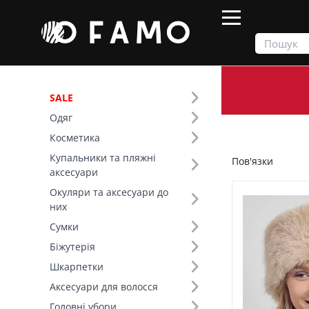
SALE
Одяг
Продукти
Головні убори
Пов'язки
Косметика
Купальники та пляжні
Пов'язки
Фільтр
аксесуари
Окуляри та аксесуари до
Ціна
них
Сумки
SALE
Біжутерія
Шкарпетки
Сезон (1)
Аксесуари для волосся
Основний колір (9)
Головні убори