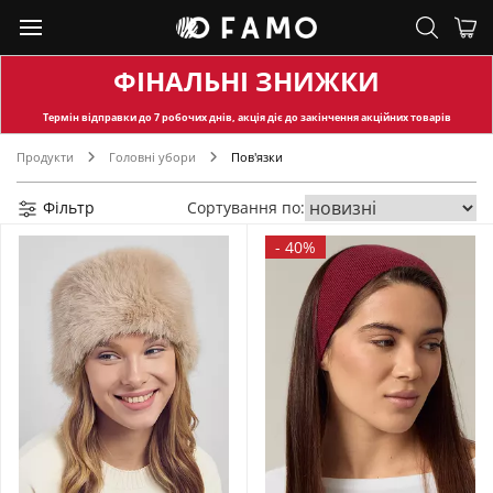
ФІНАЛЬНІ ЗНИЖКИ
Термін відправки
до 7 робочих днів, акція діє до закінчення акційних товарів
Продукти
Головні убори
Пов'язки
Фільтр
Сортування по:
-
40%