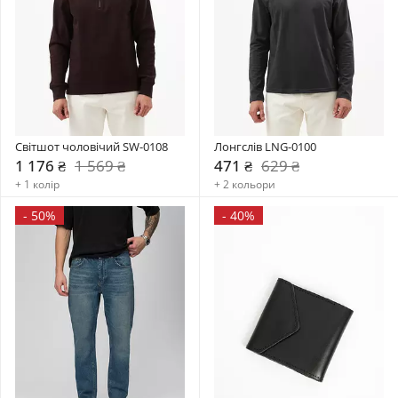
Світшот чоловічий SW-0108
Лонгслів LNG-0100
1 176 ₴
1 569 ₴
471 ₴
629 ₴
+ 1 колір
+ 2 кольори
-
50%
-
40%