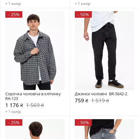
+ 1 колір
+ 1 колір
-
25%
-
50%
Сорочка чоловіча в клітинку  
Джинси чоловічі  BR-5642-2
RA-123
759 ₴
1 519 ₴
1 176 ₴
1 569 ₴
+ 1 колір
-
25%
-
50%