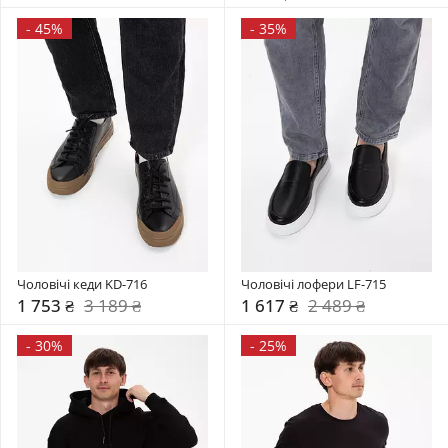
-
45%
-
35%
Чоловічі кеди KD-716
Чоловічі лофери LF-715
1 753 ₴
3 189 ₴
1 617 ₴
2 489 ₴
-
30%
-
25%