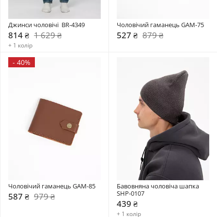
Джинси чоловічі  BR-4349
Чоловічий гаманець GAM-75
814 ₴
1 629 ₴
527 ₴
879 ₴
+ 1 колір
-
40%
Чоловічий гаманець GAM-85
Бавовняна чоловіча шапка 
SHP-0107
587 ₴
979 ₴
439 ₴
+ 1 колір