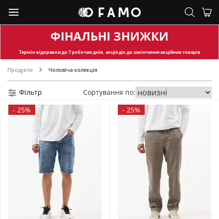
ФІНАЛЬНІ ЗНИЖКИ
Термін відправки
до 7 робочих днів, акція діє до закінчення акційних товарів
Продукти
Чоловіча колекція
Фільтр
Сортування по:
-
25%
-
25%