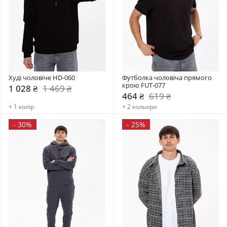
Худі чоловіче HD-060
Футболка чоловіча прямого 
крою FUT-077
1 028 ₴
1 469 ₴
464 ₴
619 ₴
+ 1 колір
+ 2 кольори
-
30%
-
25%