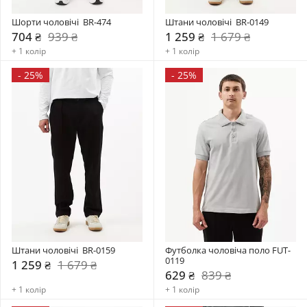
Шорти чоловічі  BR-474
Штани чоловічі  BR-0149
704 ₴
939 ₴
1 259 ₴
1 679 ₴
+ 1 колір
+ 1 колір
-
25%
-
25%
Штани чоловічі  BR-0159
Футболка чоловіча поло FUT-
0119
1 259 ₴
1 679 ₴
629 ₴
839 ₴
+ 1 колір
+ 1 колір