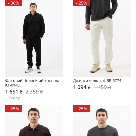
-
30%
-
25%
Флісовий Чоловічий костюм 
Джинси чоловічі  BR-5774
KT-0148
1 094 ₴
1 459 ₴
1 651 ₴
2 359 ₴
+ 1 колір
-
25%
-
25%