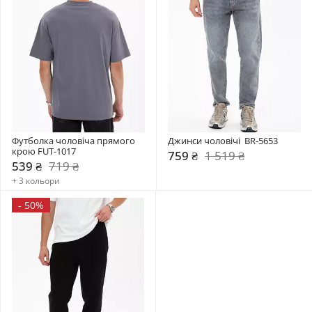
Футболка чоловіча прямого 
Джинси чоловічі  BR-5653
крою FUT-1017
759 ₴
1 519 ₴
539 ₴
719 ₴
+ 3 кольори
-
50%