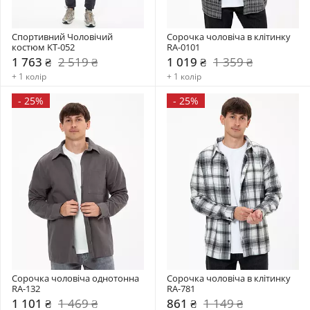
Спортивний Чоловічий 
Сорочка чоловіча в клітинку  
костюм KT-052
RA-0101
1 763 ₴
2 519 ₴
1 019 ₴
1 359 ₴
+ 1 колір
+ 1 колір
-
25%
-
25%
Сорочка чоловіча однотонна  
Сорочка чоловіча в клітинку  
RA-132
RA-781
1 101 ₴
1 469 ₴
861 ₴
1 149 ₴