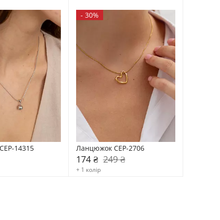
-
30%
CEP-14315
Ланцюжок CEP-2706
174 ₴
249 ₴
+ 1 колір