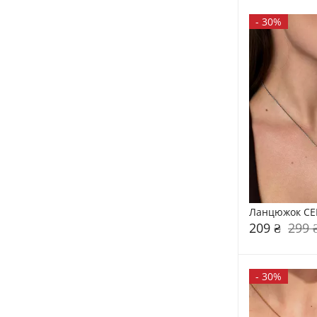
-
30%
Ланцюжок CE
209 ₴
299 
-
30%