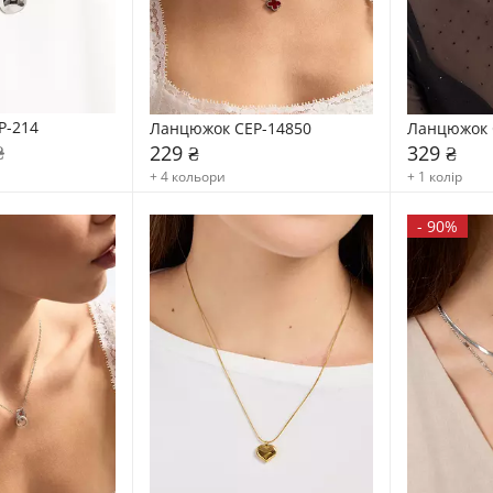
P-214
Ланцюжок CEP-14850
Ланцюжок 
₴
229 ₴
329 ₴
+ 4 кольори
+ 1 колір
-
90%