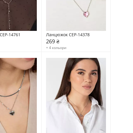
CEP-14761
Ланцюжок CEP-14378
269 ₴
+ 4 кольори