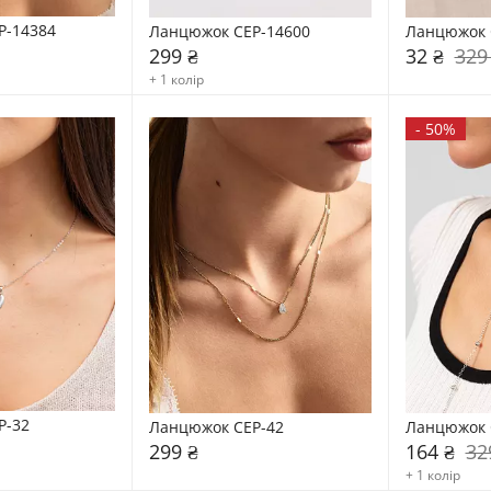
P-14384
Ланцюжок CEP-14600
Ланцюжок 
299 ₴
32 ₴
329
+ 1 колір
-
50%
P-32
Ланцюжок CEP-42
Ланцюжок 
299 ₴
164 ₴
32
+ 1 колір