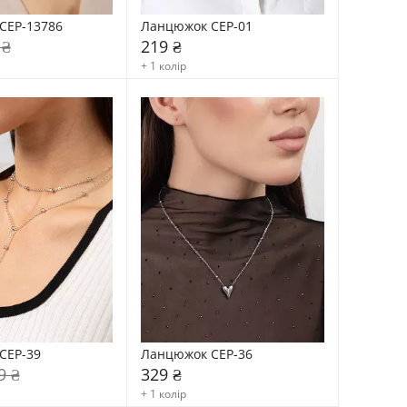
CEP-13786
Ланцюжок CEP-01
 ₴
219 ₴
+ 1 колір
CEP-39
Ланцюжок CEP-36
9 ₴
329 ₴
+ 1 колір