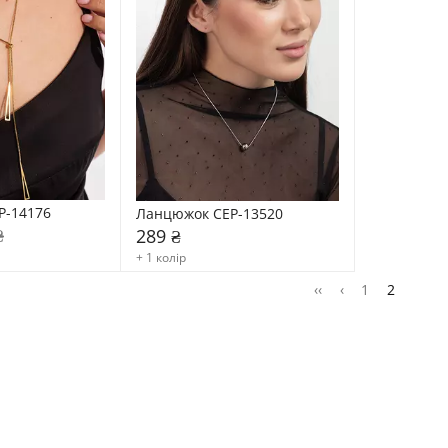
P-14176
Ланцюжок CEP-13520
₴
289 ₴
+ 1 колір
‹‹
‹
1
2