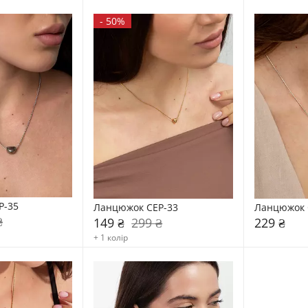
-
50%
P-35
Ланцюжок CEP-33
Ланцюжок 
₴
149 ₴
299 ₴
229 ₴
+ 1 колір