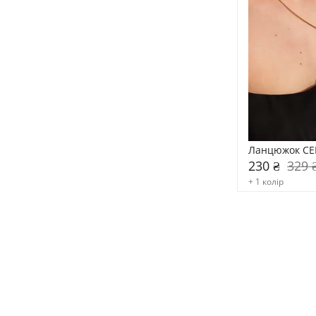
Ланцюжок CE
230 ₴
329 
+ 1 колір