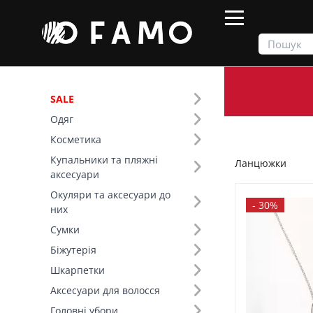
SALE
Одяг
Продукти
Біжутерія
Ланцюжки
Косметика
Купальники та пляжні
Ланцюжки
Фільтр
аксесуари
Окуляри та аксесуари до
Ціна
-
30%
них
Сумки
SALE
Біжутерія
Шкарпетки
Основний колір (5)
Аксесуари для волосся
Сріблястий (70)
Золотистий (51)
Головні убори