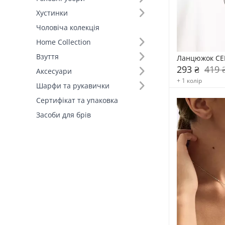
Червоний (3)
Хустинки
Білий (2)
Чоловіча колекція
Чорний (2)
Home Collection
Взуття
Ланцюжок CE
293 ₴
419 
Аксесуари
+ 1 колір
Шарфи та рукавички
Сертифікат та упаковка
Засоби для брів