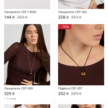
Ланцюжок CEP-14936
Ланцюжок CEP-302
144 ₴
289 ₴
258 ₴
369 ₴
-
30%
Ланцюжок CEP-309
Підвіска CEP-307
329 ₴
202 ₴
289 ₴
+ 1 колір