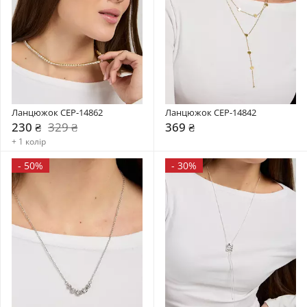
Ланцюжок CEP-14862
Ланцюжок CEP-14842
230 ₴
329 ₴
369 ₴
+ 1 колір
-
50%
-
30%