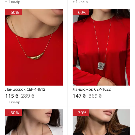
+ 1 колір
+ 1 колір
-
60%
-
60%
Ланцюжок CEP-14612
Ланцюжок CEP-1622
115 ₴
289 ₴
147 ₴
369 ₴
+ 1 колір
-
60%
-
30%