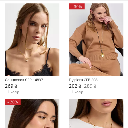
-
30%
Ланцюжок CEP-14897
Підвіска CEP-308
269 ₴
202 ₴
289 ₴
+ 1 колір
+ 1 колір
-
30%