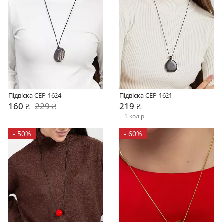
Підвіска CEP-1624
Підвіска CEP-1621
160 ₴
229 ₴
219 ₴
+ 1 колір
-
50%
-
60%