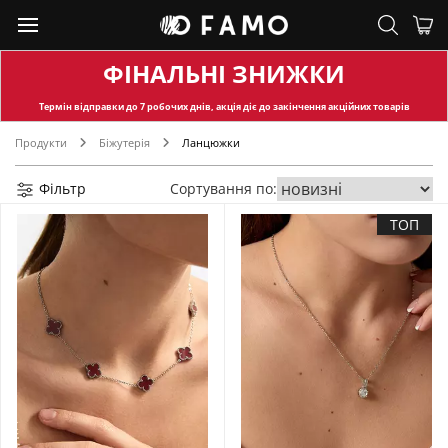
ФІНАЛЬНІ ЗНИЖКИ
Термін відправки
до 7 робочих днів, акція діє до закінчення акційних товарів
Продукти
Біжутерія
Ланцюжки
Фільтр
Сортування по:
ТОП