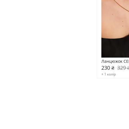
Ланцюжок CE
230 ₴
329 
+ 1 колір