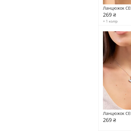
Ланцюжок CE
269 ₴
+ 1 колір
Ланцюжок CE
269 ₴