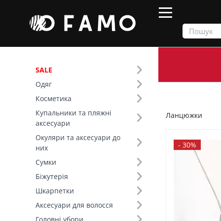
SALE
Одяг
Продукти
Біжутерія
Ланцюжки
Косметика
Купальники та пляжні
Ланцюжки
Фільтр
аксесуари
Окуляри та аксесуари до
Ціна
-
30%
них
Сумки
SALE
Біжутерія
Шкарпетки
Основний колір (5)
Аксесуари для волосся
Сріблястий (71)
Золотистий (51)
Головні убори