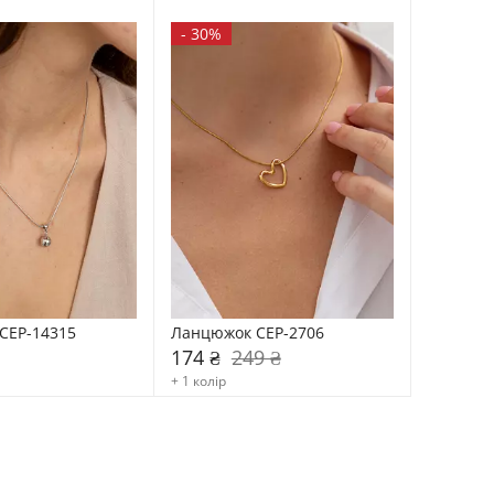
-
30%
CEP-14315
Ланцюжок CEP-2706
174 ₴
249 ₴
+ 1 колір