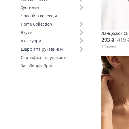
Червоний (3)
Хустинки
Білий (2)
Чоловіча колекція
Чорний (2)
Home Collection
Взуття
Ланцюжок CE
293 ₴
419 
Аксесуари
+ 1 колір
Шарфи та рукавички
Сертифікат та упаковка
Засоби для брів