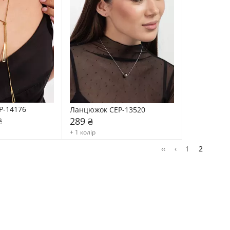
P-14176
Ланцюжок CEP-13520
₴
289 ₴
+ 1 колір
‹‹
‹
1
2