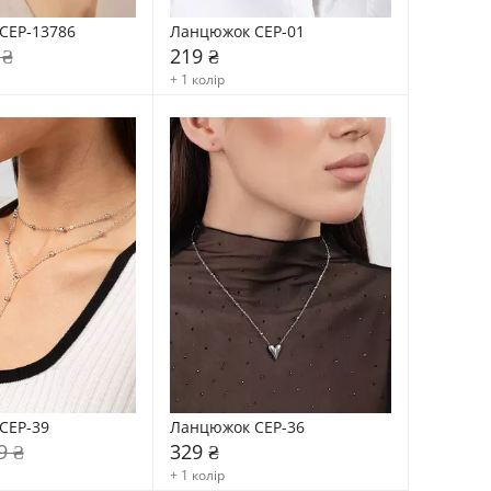
CEP-13786
Ланцюжок CEP-01
 ₴
219 ₴
+ 1 колір
CEP-39
Ланцюжок CEP-36
9 ₴
329 ₴
+ 1 колір