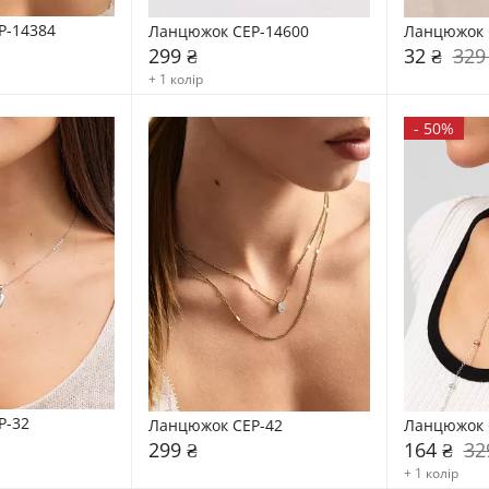
P-14384
Ланцюжок CEP-14600
Ланцюжок 
299 ₴
32 ₴
329
+ 1 колір
-
50%
P-32
Ланцюжок CEP-42
Ланцюжок 
299 ₴
164 ₴
32
+ 1 колір