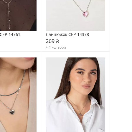
CEP-14761
Ланцюжок CEP-14378
269 ₴
+ 4 кольори