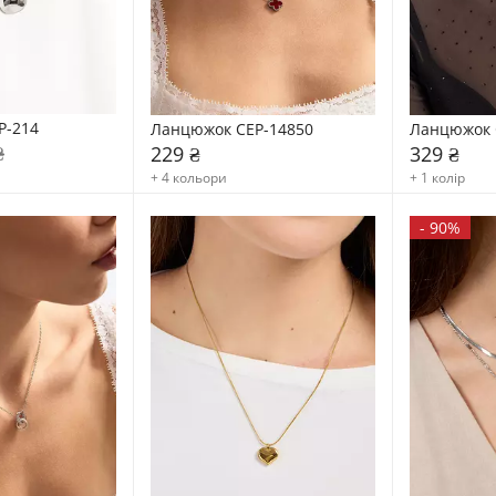
P-214
Ланцюжок CEP-14850
Ланцюжок 
₴
229 ₴
329 ₴
+ 4 кольори
+ 1 колір
-
90%