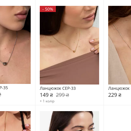
-
50%
P-35
Ланцюжок CEP-33
Ланцюжок 
₴
149 ₴
299 ₴
229 ₴
+ 1 колір