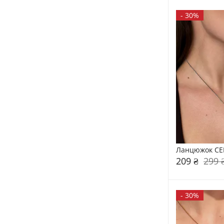
-
30%
Ланцюжок CE
209 ₴
299 
-
30%