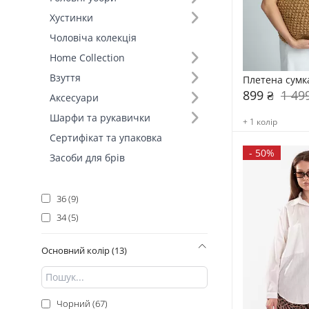
M (97)
Хустинки
S (87)
Чоловіча колекція
XS (74)
Home Collection
L (48)
Взуття
Плетена сумк
M/L (26)
899 ₴
1 49
Аксесуари
XS/S (19)
Шарфи та рукавички
+ 1 колір
one size (13)
Сертифікат та упаковка
42 (12)
-
50%
Засоби для брів
40 (11)
38 (9)
36 (9)
34 (5)
Основний колір (13)
Чорний (67)