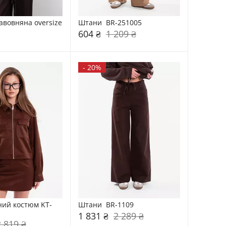
авовняна oversize 
Штани  BR-251005
604 ₴
1 209 ₴
-
20%
ний костюм KT-
Штани  BR-1109
1 831 ₴
2 289 ₴
2 819 ₴