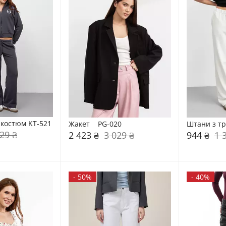
костюм KT-521
Жакет    PG-020
Штани з тр
29 ₴
2 423 ₴
3 029 ₴
944 ₴
1 
-
50%
-
40%