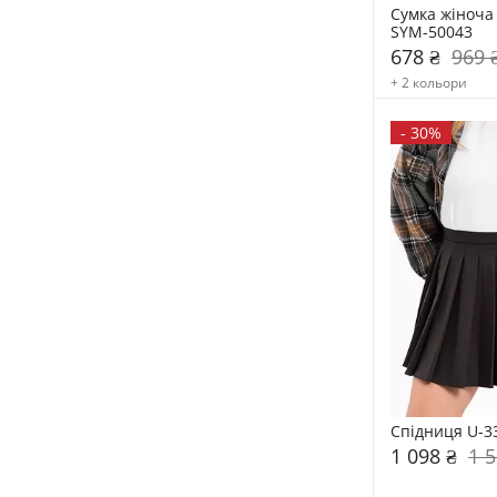
Сумка жіноча 
SYM-50043
678 ₴
969 
+ 2 кольори
-
30%
Спідниця U-3
1 098 ₴
1 5