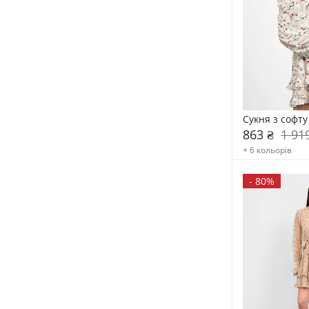
Сукня з софту
863 ₴
1 91
+ 6 кольорів
-
80%