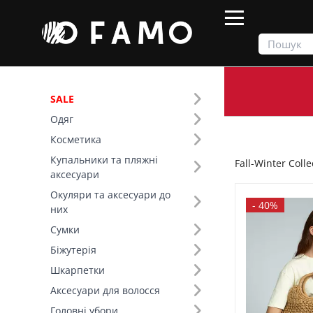
SALE
Одяг
Продукти
Fall-Winter Collection'25
Косметика
Купальники та пляжні
Fall-Winter Colle
Фільтр
аксесуари
Окуляри та аксесуари до
Ціна
-
40%
них
Сумки
SALE
Біжутерія
Шкарпетки
Розмір (12)
Аксесуари для волосся
Головні убори