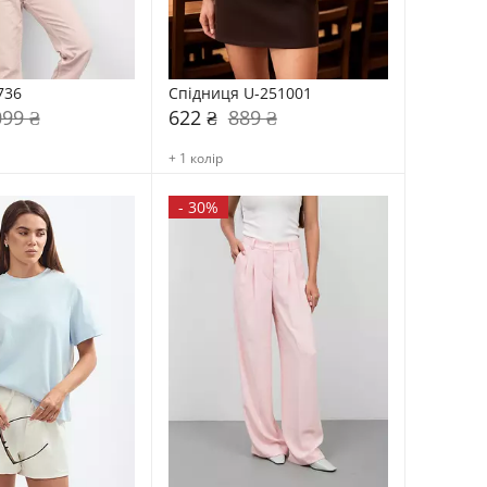
736
Спідниця U-251001
099 ₴
622 ₴
889 ₴
+ 1 колір
-
30%