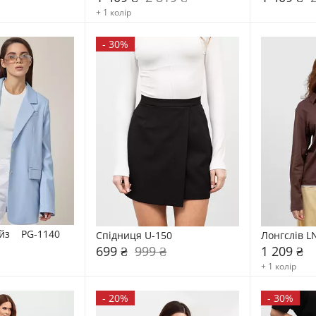
+ 1 колір
-
30%
з    PG-1140
Спідниця U-150
Лонгслів L
699 ₴
999 ₴
1 209 ₴
+ 1 колір
-
20%
-
30%