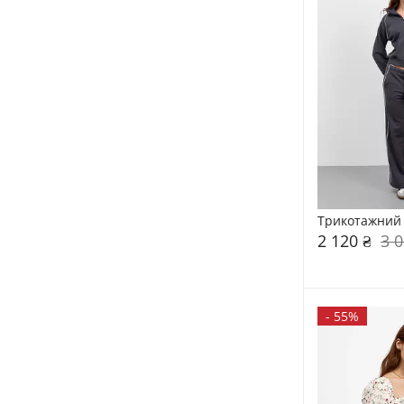
Трикотажний 
2 120 ₴
3 0
-
55%