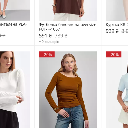
риталена PLA-
Футболка бавовняна oversize 
Куртка KR-
FUT-F-1067
929 ₴
3 
9 ₴
591 ₴
789 ₴
+ 9 кольорів
-
20%
-
20%