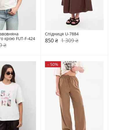
авовняна 
Спідниця U-7884
о крою FUT-F-424
850 ₴
1 309 ₴
9 ₴
-
50%