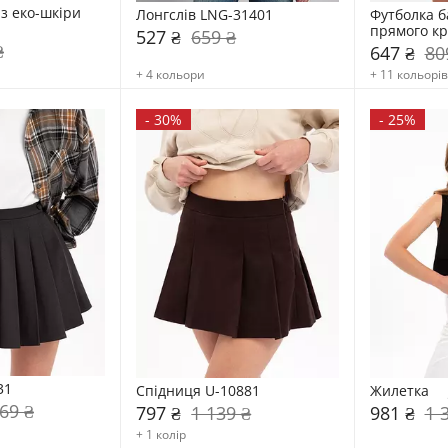
з еко-шкіри 
Лонгслів LNG-31401
Футболка б
прямого кр
527 ₴
659 ₴
₴
647 ₴
80
+ 4 кольори
+ 11 кольорів
-
30%
-
25%
31
Спідниця U-10881
Жилетка    
69 ₴
797 ₴
1 139 ₴
981 ₴
1 
+ 1 колір