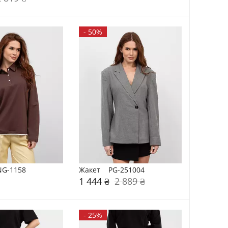
-
50%
NG-1158
Жакет    PG-251004
1 444 ₴
2 889 ₴
-
25%