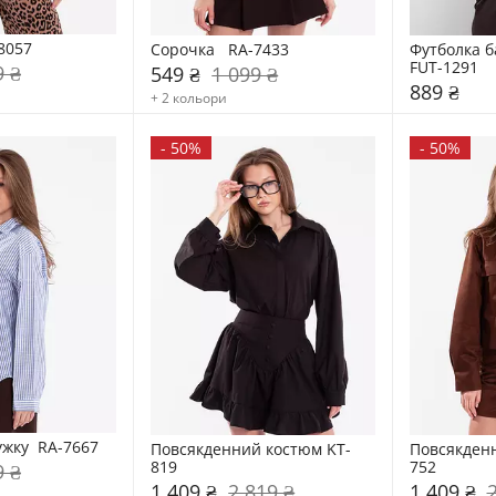
8057
Сорочка   RA-7433
Футболка б
FUT-1291
9 ₴
549 ₴
1 099 ₴
889 ₴
+ 2 кольори
-
50%
-
50%
ужку  RA-7667
Повсякденний костюм KT-
Повсякден
819
752
9 ₴
1 409 ₴
2 819 ₴
1 409 ₴