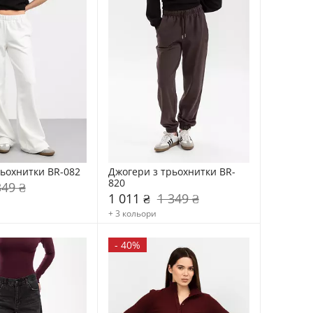
ьохнитки BR-082
Джогери з трьохнитки BR-
820
349 ₴
1 011 ₴
1 349 ₴
+ 3 кольори
-
40%