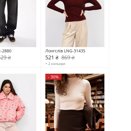
-2880
Лонгслів LNG-31435
629 ₴
521 ₴
869 ₴
+ 2 кольори
-
30%