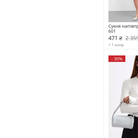
Сукня напівп
601
471 ₴
2 35
+ 1 колір
-
30%