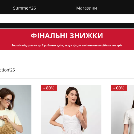
Summer'26
Магазини
ФІНАЛЬНІ ЗНИЖКИ
Термін відправки
до 7 робочих днів, акція діє до закінчення акційних товарів
ction'25
-
80%
-
60%