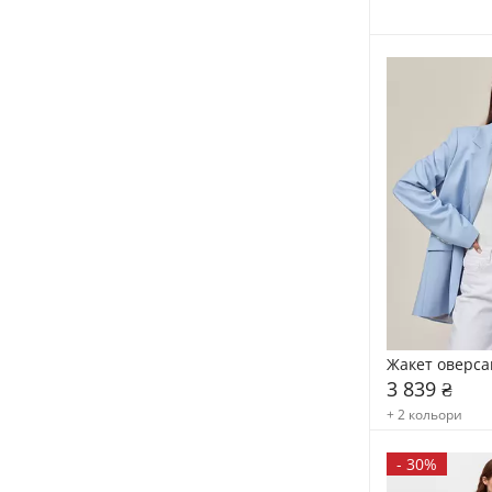
Жакет оверсай
3 839 ₴
+ 2 кольори
-
30%