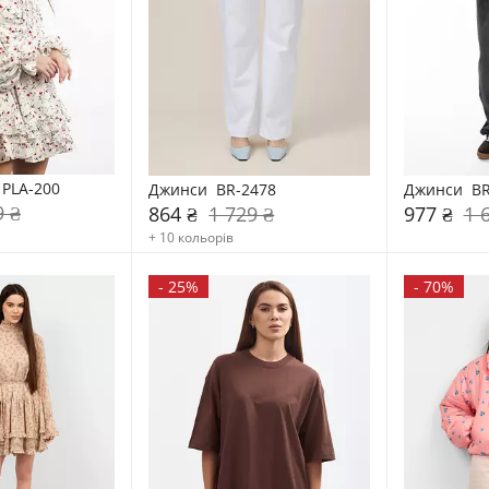
 PLA-200
Джинси  BR-2478
Джинси  BR
9 ₴
864 ₴
1 729 ₴
977 ₴
1 
+ 10 кольорів
-
25%
-
70%