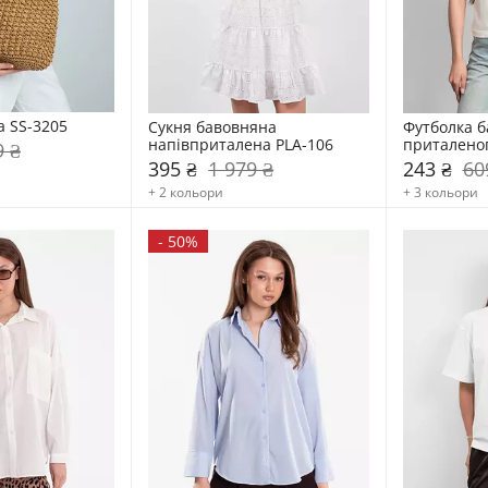
а SS-3205
Сукня бавовняна 
Футболка б
напівприталена PLA-106
приталеног
9 ₴
395 ₴
1 979 ₴
243 ₴
60
+ 2 кольори
+ 3 кольори
-
50%