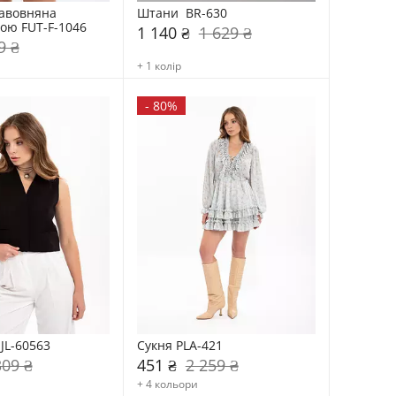
авовняна 
Штани  BR-630
ою FUT-F-1046
1 140 ₴
1 629 ₴
9 ₴
+ 1 колір
-
80%
 JL-60563
Сукня PLA-421
309 ₴
451 ₴
2 259 ₴
+ 4 кольори