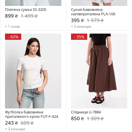
Плетена сумка SS-3205
Сукня бавовняна 
напівприталена PLA-106
899 ₴
1 499 ₴
395 ₴
1 979 ₴
+ 1 колір
+ 2 кольори
-
60%
-
35%
Футболка бавовняна 
Спідниця U-7884
приталеного крою FUT-F-424
850 ₴
1 309 ₴
243 ₴
609 ₴
+ 3 кольори