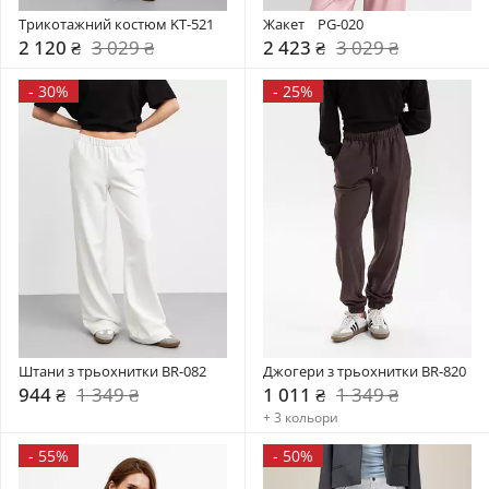
Трикотажний костюм KT-521
Жакет    PG-020
2 120 ₴
3 029 ₴
2 423 ₴
3 029 ₴
-
30%
-
25%
Штани з трьохнитки BR-082
Джогери з трьохнитки BR-820
944 ₴
1 349 ₴
1 011 ₴
1 349 ₴
+ 3 кольори
-
55%
-
50%