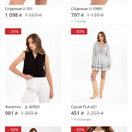
Спідниця U-331
Спідниця U-10881
1 098 ₴
1 569 ₴
797 ₴
1 139 ₴
+ 1 колір
-
25%
-
80%
Жилетка     JL-60563
Сукня PLA-421
981 ₴
1 309 ₴
451 ₴
2 259 ₴
+ 4 кольори
-
50%
-
50%