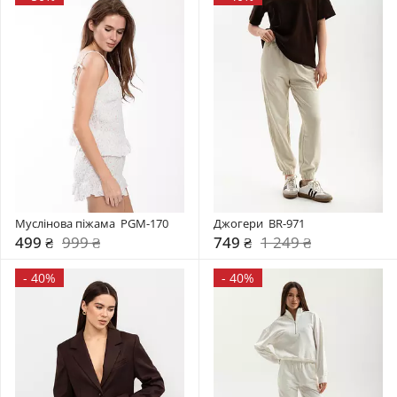
Муслінова піжама  PGM-170
Джогери  BR-971
499 ₴
999 ₴
749 ₴
1 249 ₴
-
40%
-
40%