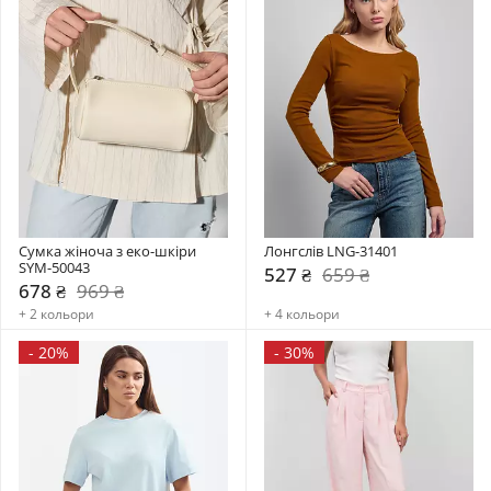
Сумка жіноча з еко-шкіри 
Лонгслів LNG-31401
SYM-50043
527 ₴
659 ₴
678 ₴
969 ₴
+ 2 кольори
+ 4 кольори
-
20%
-
30%