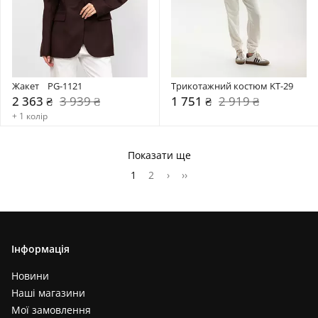
Жакет    PG-1121
Трикотажний костюм KT-29
2 363 ₴
3 939 ₴
1 751 ₴
2 919 ₴
+ 1 колір
Показати ще
1
2
›
››
Інформація
Новини
Наші магазини
Мої замовлення