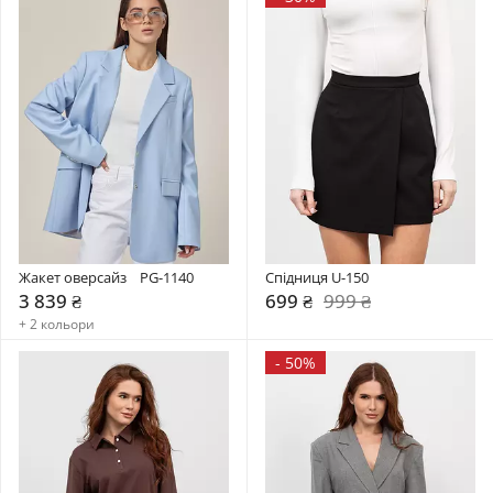
Жакет оверсайз    PG-1140
Спідниця U-150
3 839 ₴
699 ₴
999 ₴
+ 2 кольори
-
50%