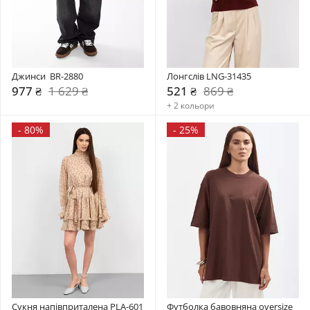
Джинси  BR-2880
Лонгслів LNG-31435
977 ₴
1 629 ₴
521 ₴
869 ₴
+ 2 кольори
-
80%
-
25%
Сукня напівприталена PLA-601
Футболка бавовняна oversize 