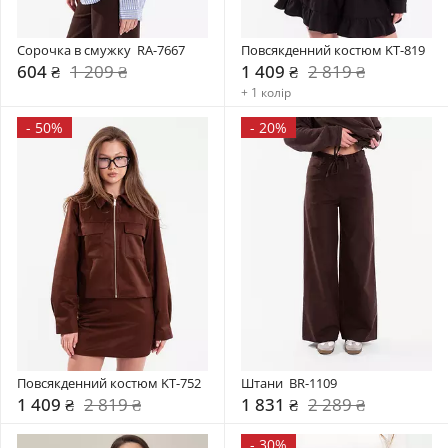
Сорочка в смужку  RA-7667
Повсякденний костюм KT-819
604 ₴
1 209 ₴
1 409 ₴
2 819 ₴
+ 1 колір
-
50%
-
20%
Повсякденний костюм KT-752
Штани  BR-1109
1 409 ₴
2 819 ₴
1 831 ₴
2 289 ₴
-
30%