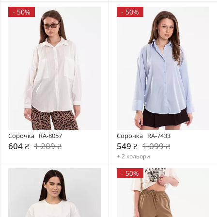
-
50%
-
50%
Сорочка   RA-8057
Сорочка   RA-7433
604 ₴
1 209 ₴
549 ₴
1 099 ₴
+ 2 кольори
-
50%