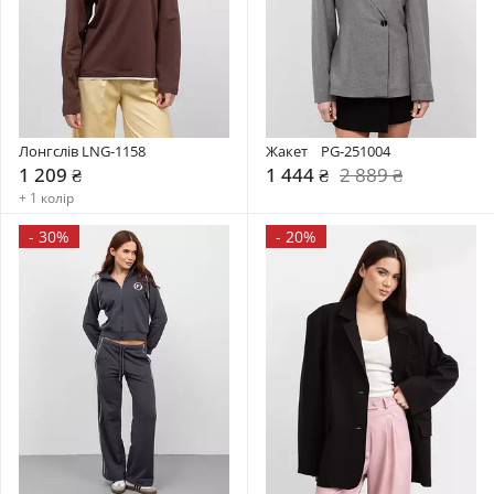
Лонгслів LNG-1158
Жакет    PG-251004
1 209 ₴
1 444 ₴
2 889 ₴
+ 1 колір
-
30%
-
20%