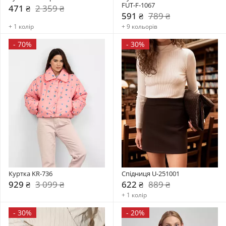
FUT-F-1067
471 ₴
2 359 ₴
591 ₴
789 ₴
+ 1 колір
+ 9 кольорів
-
70%
-
30%
Куртка KR-736
Спідниця U-251001
929 ₴
3 099 ₴
622 ₴
889 ₴
+ 1 колір
-
30%
-
20%