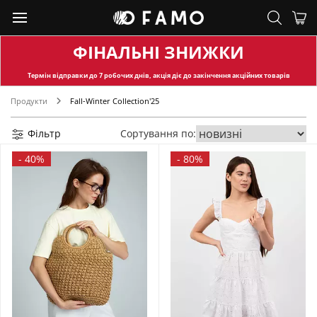
ФІНАЛЬНІ ЗНИЖКИ
Термін відправки
до 7 робочих днів, акція діє до закінчення акційних товарів
Продукти
Fall-Winter Collection'25
Фільтр
Сортування по:
-
40%
-
80%