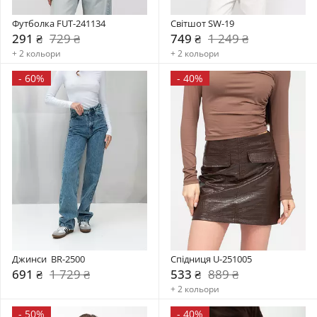
Футболка FUT-241134
Світшот SW-19
291 ₴
729 ₴
749 ₴
1 249 ₴
+ 2 кольори
+ 2 кольори
-
60%
-
40%
Джинси  BR-2500
Спідниця U-251005
691 ₴
1 729 ₴
533 ₴
889 ₴
+ 2 кольори
-
50%
-
40%