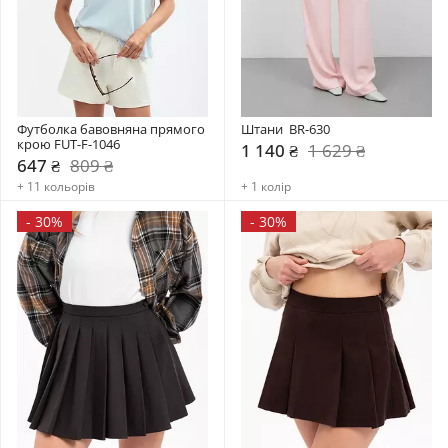
Футболка бавовняна прямого 
Штани  BR-630
крою FUT-F-1046
1 140 ₴
1 629 ₴
647 ₴
809 ₴
+ 11 кольорів
+ 1 колір
-
30%
-
30%