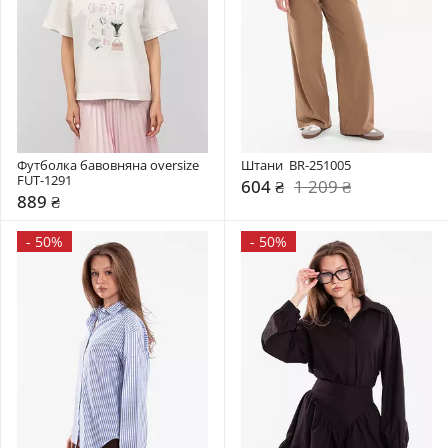
Футболка бавовняна oversize 
Штани  BR-251005
FUT-1291
604 ₴
1 209 ₴
889 ₴
-
50%
-
50%