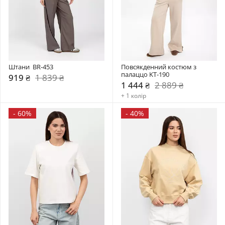
Штани  BR-453
Повсякденний костюм з 
палаццо KT-190
919 ₴
1 839 ₴
1 444 ₴
2 889 ₴
+ 1 колір
-
60%
-
40%