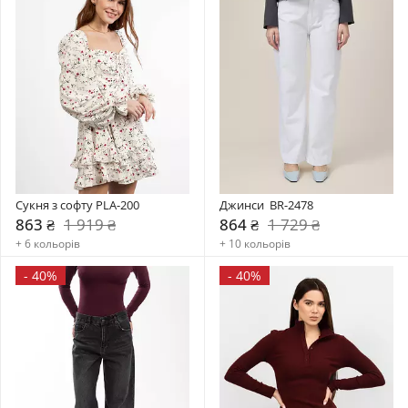
Сукня з софту PLA-200
Джинси  BR-2478
863 ₴
1 919 ₴
864 ₴
1 729 ₴
+ 6 кольорів
+ 10 кольорів
-
40%
-
40%