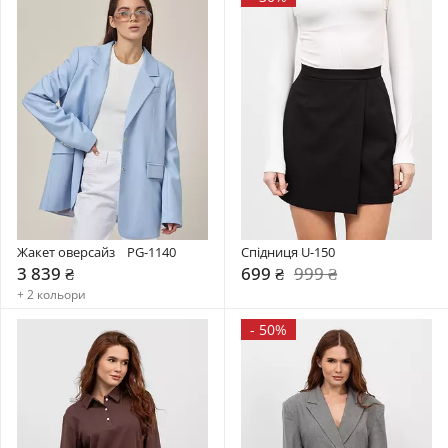
Жакет оверсайз    PG-1140
Спідниця U-150
3 839 ₴
699 ₴
999 ₴
+ 2 кольори
-
50%