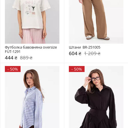
Футболка бавовняна oversize 
Штани  BR-251005
FUT-1291
604 ₴
1 209 ₴
444 ₴
889 ₴
-
50%
-
50%