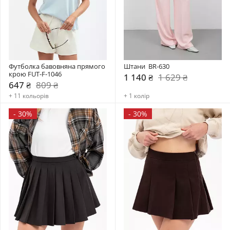
Футболка бавовняна прямого 
Штани  BR-630
крою FUT-F-1046
1 140 ₴
1 629 ₴
647 ₴
809 ₴
+ 11 кольорів
+ 1 колір
-
30%
-
30%