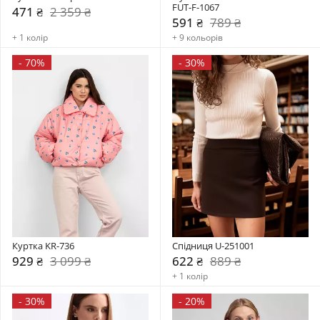
FUT-F-1067
471 ₴
2 359 ₴
591 ₴
789 ₴
+ 1 колір
+ 9 кольорів
-
70%
-
30%
Куртка KR-736
Спідниця U-251001
929 ₴
3 099 ₴
622 ₴
889 ₴
+ 1 колір
-
30%
-
20%