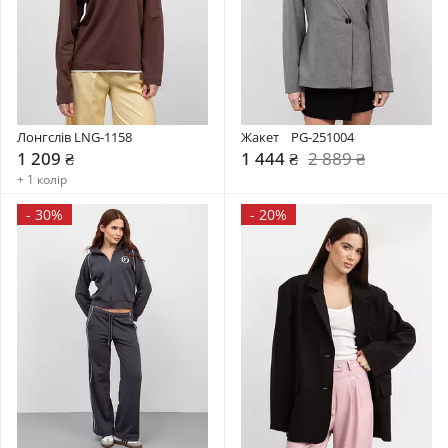
Лонгслів LNG-1158
Жакет    PG-251004
1 209 ₴
1 444 ₴
2 889 ₴
+ 1 колір
-
30%
-
20%