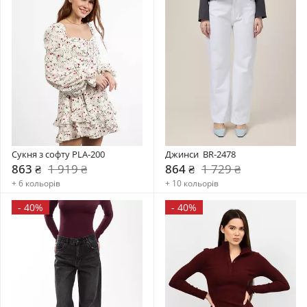
Сукня з софту PLA-200
Джинси  BR-2478
863 ₴
1 919 ₴
864 ₴
1 729 ₴
+ 6 кольорів
+ 10 кольорів
-
40%
-
40%