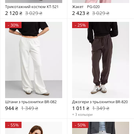
Трикотажний костюм KT-521
Жакет    PG-020
2 120 ₴
3 029 ₴
2 423 ₴
3 029 ₴
-
30%
-
25%
Штани з трьохнитки BR-082
Джогери з трьохнитки BR-820
944 ₴
1 349 ₴
1 011 ₴
1 349 ₴
+ 3 кольори
-
55%
-
50%