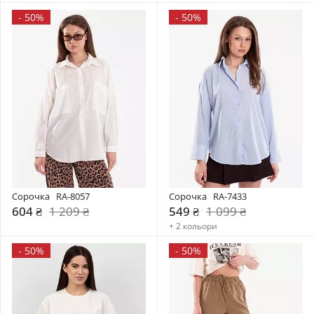
-
50%
-
50%
Сорочка   RA-8057
Сорочка   RA-7433
604 ₴
1 209 ₴
549 ₴
1 099 ₴
+ 2 кольори
-
50%
-
50%