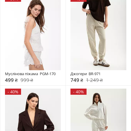
Муслінова піжама  PGM-170
Джогери  BR-971
499 ₴
999 ₴
749 ₴
1 249 ₴
-
40%
-
40%