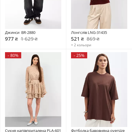
Джинси  BR-2880
Лонгслів LNG-31435
977 ₴
1 629 ₴
521 ₴
869 ₴
+ 2 кольори
-
80%
-
25%
Сукня напівприталена PLA-601
Футболка бавовняна oversize 