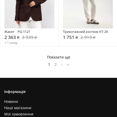
Жакет    PG-1121
Трикотажний костюм KT-29
2 363 ₴
3 939 ₴
1 751 ₴
2 919 ₴
+ 1 колір
Показати ще
1
2
›
››
Інформація
Новини
Наші магазини
Мої замовлення