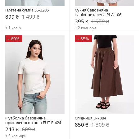
Плетена сумка SS-3205
Сукня бавовняна 
напівприталена PLA-106
899 ₴
1 499 ₴
395 ₴
1 979 ₴
+ 1 колір
+ 2 кольори
-
60%
-
35%
Футболка бавовняна 
Спідниця U-7884
приталеного крою FUT-F-424
850 ₴
1 309 ₴
243 ₴
609 ₴
+ 3 кольори