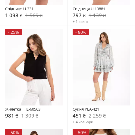
Спідниця U-331
Спідниця U-10881
1 098 ₴
1 569 ₴
797 ₴
1 139 ₴
+ 1 колір
-
25%
-
80%
Жилетка     JL-60563
Сукня PLA-421
981 ₴
1 309 ₴
451 ₴
2 259 ₴
+ 4 кольори
-
50%
-
50%