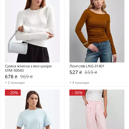
Сумка жіноча з еко-шкіри 
Лонгслів LNG-31401
SYM-50043
527 ₴
659 ₴
678 ₴
969 ₴
+ 2 кольори
+ 4 кольори
-
20%
-
30%