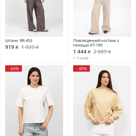
Штани  BR-453
Повсякденний костюм з 
палаццо KT-190
919 ₴
1 839 ₴
1 444 ₴
2 889 ₴
+ 1 колір
-
60%
-
40%