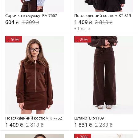
Сорочка в смужку  RA-7667
Повсякденний костюм KT-819
604 ₴
1 209 ₴
1 409 ₴
2 819 ₴
+ 1 колір
-
50%
-
20%
Повсякденний костюм KT-752
Штани  BR-1109
1 409 ₴
2 819 ₴
1 831 ₴
2 289 ₴
-
30%