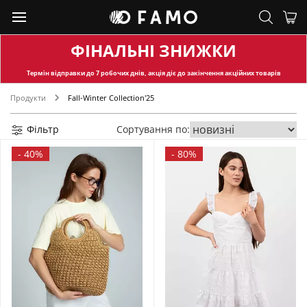
ФІНАЛЬНІ ЗНИЖКИ
Термін відправки
до 7 робочих днів, акція діє до закінчення акційних товарів
Продукти
Fall-Winter Collection'25
Фільтр
Сортування по:
-
40%
-
80%