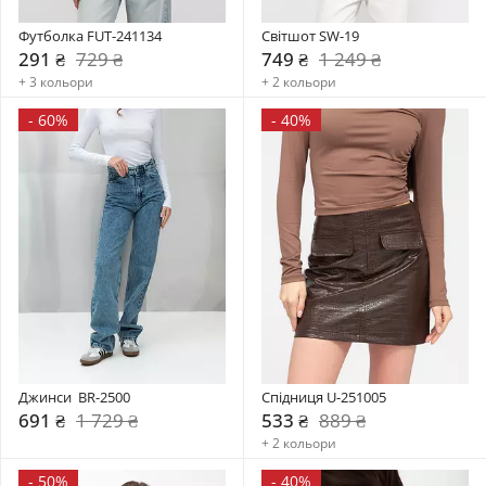
Футболка FUT-241134
Світшот SW-19
291 ₴
729 ₴
749 ₴
1 249 ₴
+ 3 кольори
+ 2 кольори
-
60%
-
40%
Джинси  BR-2500
Спідниця U-251005
691 ₴
1 729 ₴
533 ₴
889 ₴
+ 2 кольори
-
50%
-
40%