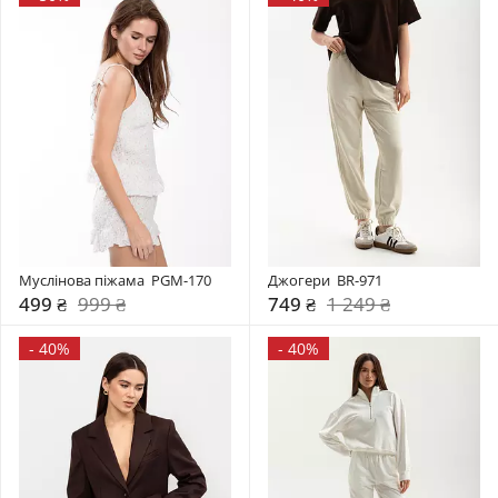
Муслінова піжама  PGM-170
Джогери  BR-971
499 ₴
999 ₴
749 ₴
1 249 ₴
-
40%
-
40%