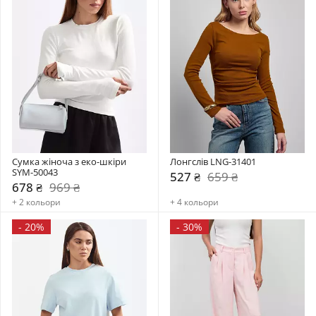
Сумка жіноча з еко-шкіри 
Лонгслів LNG-31401
SYM-50043
527 ₴
659 ₴
678 ₴
969 ₴
+ 2 кольори
+ 4 кольори
-
20%
-
30%