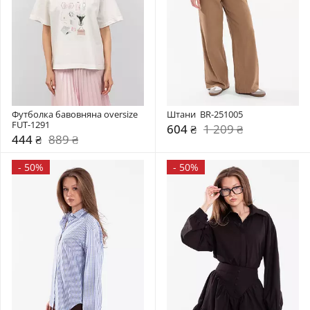
Футболка бавовняна oversize 
Штани  BR-251005
FUT-1291
604 ₴
1 209 ₴
444 ₴
889 ₴
-
50%
-
50%