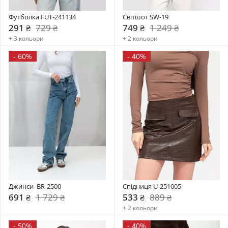
Футболка FUT-241134
Світшот SW-19
291 ₴
729 ₴
749 ₴
1 249 ₴
+ 3 кольори
+ 2 кольори
-
60%
-
40%
Джинси  BR-2500
Спідниця U-251005
691 ₴
1 729 ₴
533 ₴
889 ₴
+ 2 кольори
-
50%
-
40%