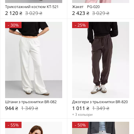
Трикотажний костюм KT-521
Жакет    PG-020
2 120 ₴
3 029 ₴
2 423 ₴
3 029 ₴
-
30%
-
25%
Штани з трьохнитки BR-082
Джогери з трьохнитки BR-820
944 ₴
1 349 ₴
1 011 ₴
1 349 ₴
+ 3 кольори
-
55%
-
50%