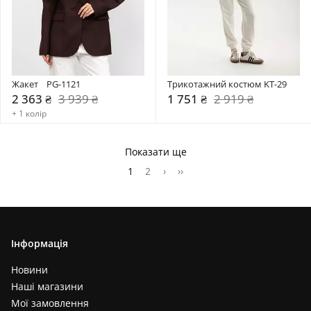
Жакет    PG-1121
Трикотажний костюм KT-29
2 363 ₴
3 939 ₴
1 751 ₴
2 919 ₴
+ 1 колір
Показати ще
1
2
›
››
Інформація
Новини
Наші магазини
Мої замовлення