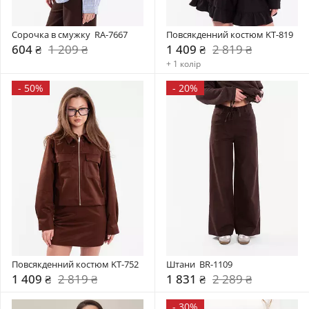
Сорочка в смужку  RA-7667
Повсякденний костюм KT-819
604 ₴
1 209 ₴
1 409 ₴
2 819 ₴
+ 1 колір
-
50%
-
20%
Повсякденний костюм KT-752
Штани  BR-1109
1 409 ₴
2 819 ₴
1 831 ₴
2 289 ₴
-
30%