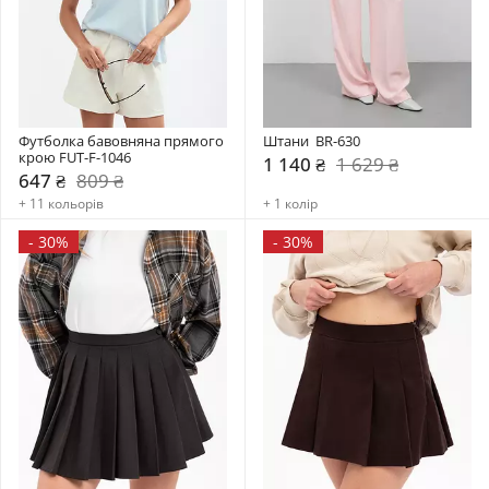
Футболка бавовняна прямого 
Штани  BR-630
крою FUT-F-1046
1 140 ₴
1 629 ₴
647 ₴
809 ₴
+ 11 кольорів
+ 1 колір
-
30%
-
30%