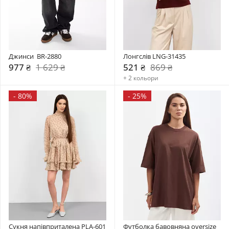
Джинси  BR-2880
Лонгслів LNG-31435
977 ₴
1 629 ₴
521 ₴
869 ₴
+ 2 кольори
-
80%
-
25%
Сукня напівприталена PLA-601
Футболка бавовняна oversize 