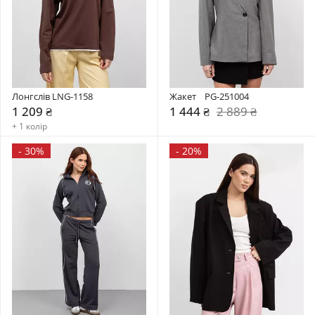
Лонгслів LNG-1158
Жакет    PG-251004
1 209 ₴
1 444 ₴
2 889 ₴
+ 1 колір
-
30%
-
20%