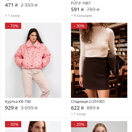
FUT-F-1067
471 ₴
2 359 ₴
591 ₴
789 ₴
+ 1 колір
+ 9 кольорів
-
70%
-
30%
Куртка KR-736
Спідниця U-251001
929 ₴
3 099 ₴
622 ₴
889 ₴
+ 1 колір
-
30%
-
20%