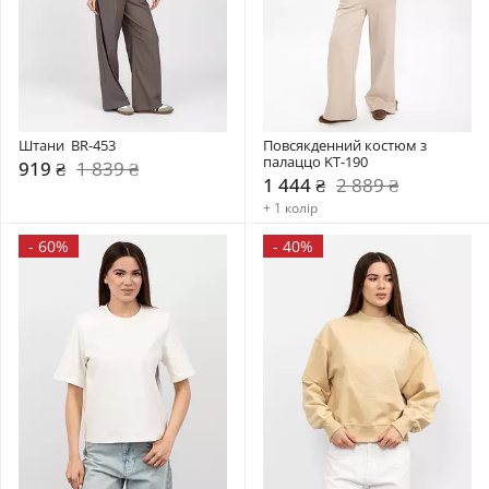
Штани  BR-453
Повсякденний костюм з 
палаццо KT-190
919 ₴
1 839 ₴
1 444 ₴
2 889 ₴
+ 1 колір
-
60%
-
40%