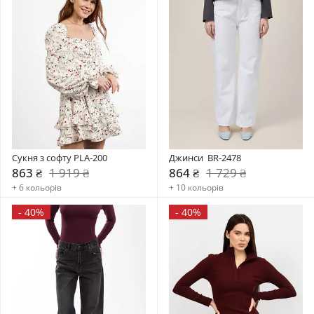
Сукня з софту PLA-200
Джинси  BR-2478
863 ₴
1 919 ₴
864 ₴
1 729 ₴
+ 6 кольорів
+ 10 кольорів
-
40%
-
40%