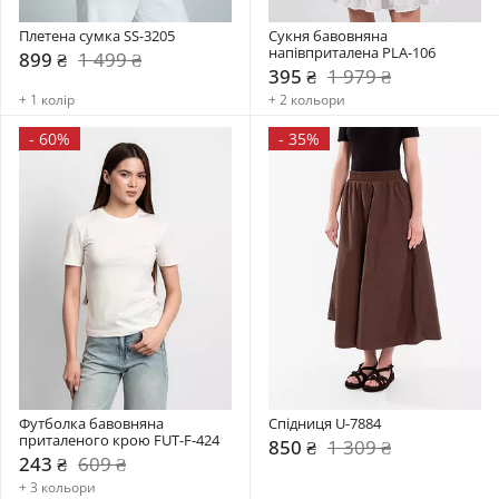
Плетена сумка SS-3205
Сукня бавовняна 
напівприталена PLA-106
899 ₴
1 499 ₴
395 ₴
1 979 ₴
+ 1 колір
+ 2 кольори
-
60%
-
35%
Футболка бавовняна 
Спідниця U-7884
приталеного крою FUT-F-424
850 ₴
1 309 ₴
243 ₴
609 ₴
+ 3 кольори