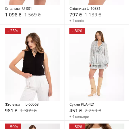
Спідниця U-331
Спідниця U-10881
1 098 ₴
1 569 ₴
797 ₴
1 139 ₴
+ 1 колір
-
25%
-
80%
Жилетка     JL-60563
Сукня PLA-421
981 ₴
1 309 ₴
451 ₴
2 259 ₴
+ 4 кольори
-
50%
-
50%