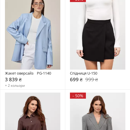
Жакет оверсайз    PG-1140
Спідниця U-150
3 839 ₴
699 ₴
999 ₴
+ 2 кольори
-
50%