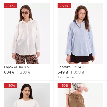
-
50%
-
50%
Сорочка   RA-8057
Сорочка   RA-7433
604 ₴
1 209 ₴
549 ₴
1 099 ₴
+ 2 кольори
-
50%
-
50%