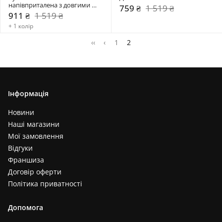
напівприталена з довгими 
759 ₴
1 519 ₴
рукавами PLA-340
911 ₴
1 519 ₴
+ 1 колір
‹‹
‹
1
2
Інформація
Новини
Наші магазини
Мої замовлення
Відгуки
Франшиза
Договір оферти
Політика приватності
Допомога