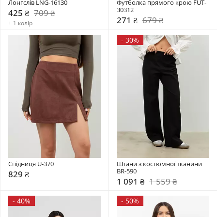
Лонгслів LNG-16130
Футболка прямого крою FUT-
30312
425 ₴
709 ₴
271 ₴
679 ₴
+ 1 колір
-
30%
Спідниця U-370
Штани з костюмної тканини 
BR-590
829 ₴
1 091 ₴
1 559 ₴
-
40%
-
50%