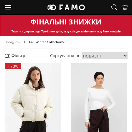
ФІНАЛЬНІ ЗНИЖКИ
Термін відправки
до 7 робочих днів, акція діє до закінчення акційних товарів
Продукти
Fall-Winter Collection'25
Фільтр
Сортування по:
-
70%