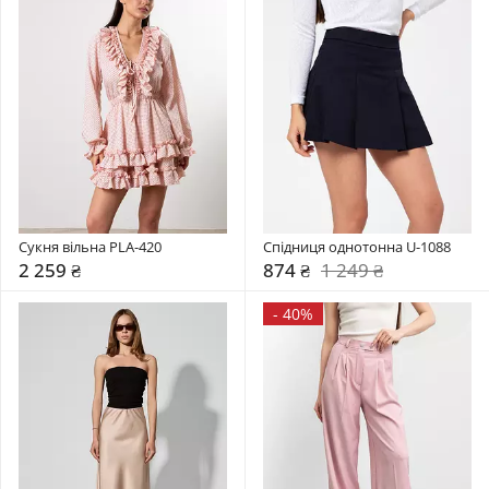
Сукня вільна PLA-420
Спідниця однотонна U-1088
2 259 ₴
874 ₴
1 249 ₴
-
40%