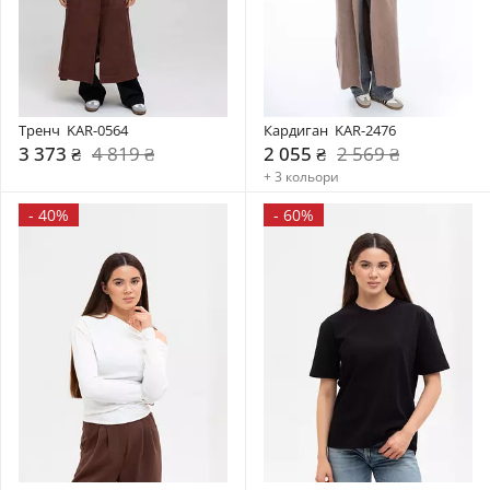
Тренч  KAR-0564
Кардиган  KAR-2476
3 373 ₴
4 819 ₴
2 055 ₴
2 569 ₴
+ 3 кольори
-
40%
-
60%