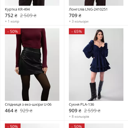
Куртка KR-494
Лонгслів LNG-2410251
752 ₴
2 509 ₴
709 ₴
+ 1 колір
+ 3 кольори
-
50%
-
65%
Спідниця з еко-шкіри U-06
Сукня PLA-136
464 ₴
929 ₴
909 ₴
2 599 ₴
+ 8 кольорів
-
50%
-
50%