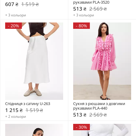
рукавами PLA-3520
607 ₴
1 519 ₴
513 ₴
2 569 ₴
+ 3 кольори
+ 3 кольори
-
20%
-
80%
Спідниця з сатину U-263
Сукня з рюшами з довгими 
рукавами PLA-440
1 215 ₴
1 519 ₴
513 ₴
2 569 ₴
+ 2 кольори
-
30%