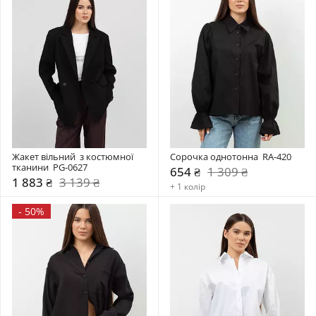
Жакет вільний  з костюмної 
Сорочка однотонна  RA-420
тканини  PG-0627
654 ₴
1 309 ₴
1 883 ₴
3 139 ₴
+ 1 колір
-
50%