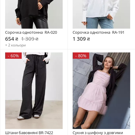
Сорочка однотонна  RA-020
Сорочка однотонна  RA-191
654 ₴
1 309 ₴
1 309 ₴
+ 2 кольори
-
60%
-
80%
Штани бавовняні BR-7422
Сукня з шифону з довгими 