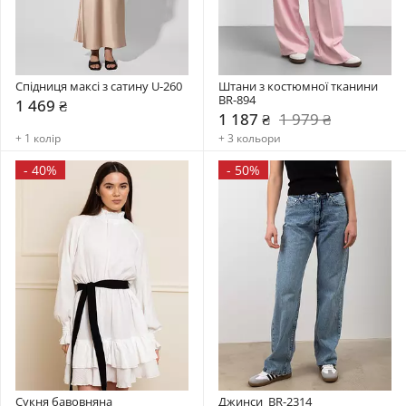
Спідниця максі з сатину U-260
Штани з костюмної тканини 
BR-894
1 469 ₴
1 187 ₴
1 979 ₴
+ 1 колір
+ 3 кольори
-
40%
-
50%
Сукня бавовняна 
Джинси  BR-2314